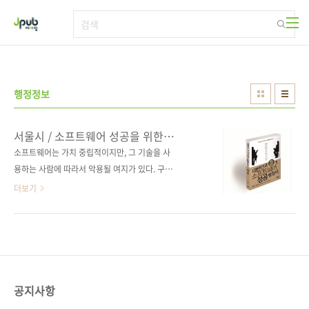
본문 바로가기
행정정보
서울시 / 소프트웨어 성공을 위한
필요조건 《대한민국 소프트웨어 성공
소프트웨어는 가치 중립적이지만, 그 기술을 사
방정식》
용하는 사람에 따라서 악용될 여지가 있다. 구글
글래스나 3D 프린터 등 모두 마찬가지다. 시애틀
더보기
의 한 술집은 구글 글래스처럼 인터넷에 접속해
사진 찍고 동영상 촬영하는 기기의 반입을 금지
했다. 라스베이거스 대부분 지역 역시 웨어러블
컴퓨터를 불허했다. 로스앤젤레스의 한 변호사
는 구글 글래스를 착용하면 “우리 모두 파파라치
이자 파파라치의 타깃이 될 것”이라고 경고했다.
공지사항
보이지 않는 기술에 우리 모두 연관되고 있다. _