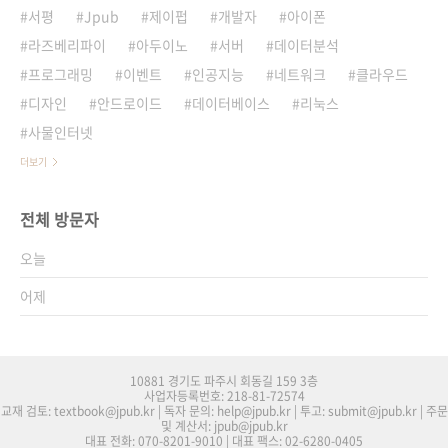
서평
Jpub
제이펍
개발자
아이폰
라즈베리파이
아두이노
서버
데이터분석
프로그래밍
이벤트
인공지능
네트워크
클라우드
디자인
안드로이드
데이터베이스
리눅스
사물인터넷
더보기
전체 방문자
오늘
어제
10881 경기도 파주시 회동길 159 3층
사업자등록번호: 218-81-72574
교재 검토: textbook@jpub.kr | 독자 문의: help@jpub.kr | 투고: submit@jpub.kr | 주문
및 계산서: jpub@jpub.kr
대표 전화: 070-8201-9010 | 대표 팩스: 02-6280-0405