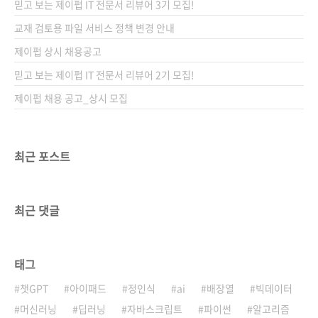
믿고 보는 제이펍 IT 전문서 리뷰어 3기 모집!
《대한민국 소프트웨어 성공 방정식》 중에서
정부와 지자체 등 공공 기관은 소프트웨어를 어
교재 검토용 파일 서비스 정책 변경 안내
떻게 생각하고 있을까요? 서울시는 IT 기술의 중
제이펍 상시 채용공고
요성을 일찌감치 인식하고 행정정보 개방을 2년
믿고 보는 제이펍 IT 전문서 리뷰어 2기 모집!
간 준비하여 문고를 트는 등 소프트웨어 생태계
를 향해서 해야 할 ..
제이펍 채용 공고_상시 모집
최근 포스트
최근 댓글
태그
챗GPT
아이패드
정인식
ai
배장열
빅데이터
머신러닝
딥러닝
자바스크립트
파이썬
알고리즘