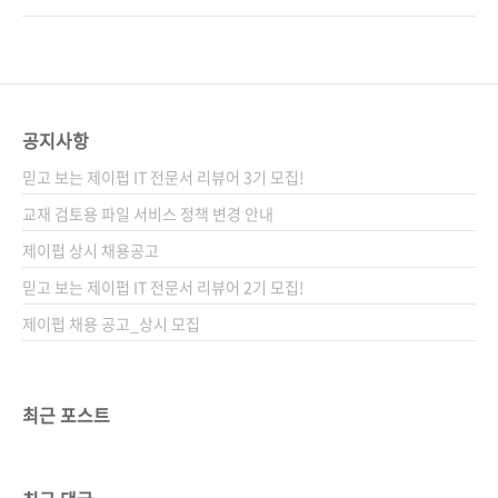
로 정규표현식을 풀 수 있는 달인이 될 것이다.
(Copilot)을, 마이크로소프트에서는 빙챗
도서구매 사이트(가나다순) [교보문고] [도서11
(BingChat) 등 내로라하는 기업들에서 앞다투
번가] [알라딘] [예스이십사] [인터파크] [쿠팡]
어 내놓았죠. 바로 얼마 전 네이버에서도 하이퍼
전자책 구매 사이트(가나다순) [교보문고] [구글
클로바X(HyperCLOVA X)를 선보였습니다. '기
북스] [리디북스] [알라딘] [예스이십..
계가 원하는 대답을 해준다니 그게 가능해?'라는
공지사항
호기심 때문이라도 한 번쯤 써봤을 것이라고 생
믿고 보는 제이펍 IT 전문서 리뷰어 3기 모집!
각합니다. 등장 당시 굉장한 충격으로 다가왔고,
다양한 매체에서 이에 대해 다루었습니다. 물론
교재 검토용 파일 서비스 정책 변경 안내
출판계에서도 이 흐름을 놓치지 않고 수많은 책
제이펍 상시 채용공고
이 쏟아져 나왔습니다. 저도 안 써볼 수 없어서
믿고 보는 제이펍 IT 전문서 리뷰어 2기 모집!
이번에 소개해드릴 《인간 vs. AI 정규표현식 ..
제이펍 채용 공고_상시 모집
최근 포스트