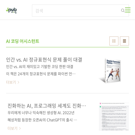
본문 바로가기
AI 코딩 어시스턴트
인간 vs. AI 정규표현식 문제 풀이 대결
인간 vs. AI의 재미있고 기발한 코딩 한판 대결
이 책은 24개의 정규표현식 문제를 파이썬 언어
로 풀어보며 인간의 해결 방법과 ChatGPT, 코
더보기
파일럿의 해결 방법은 어떻게 다른지 비교해본
다. AI 코딩 어시스턴트의 기능과 한계를 이해하
도록 돕고, 생산적인 프롬프트 작성법, AI 코딩
진화하는 AI, 프로그래밍 세계도 진화하고
어시스턴트의 제안을 현명하게 취합하는 방법,
있다
우리에게 너무나 익숙해진 생성형 AI. 2022년
원하는 결과를 얻기 위해 AI 코딩 어시스턴트와
혜성처럼 등장한 오픈AI의 ChatGPT의 출시 이
상호작용하는 방법을 알려준다. 이 책이 끝날 때
래 수많은 생성형 AI가 나왔습니다. 구글에서는
더보기
쯤이면 AI를 사용하지 않아도 자신만의 방법으
바드(Bard)를, 깃허브에서는 코파일럿