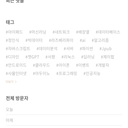
최근 댓글
태그
아이패드
머신러닝
네트워크
배장열
데이터베이스
정인식
빅데이터
라즈베리파이
ai
알고리즘
자바스크립트
데이터분석
서버
파이썬
Jpub
디자인
챗GPT
서평
리눅스
딥러닝
제이펍
안드로이드
클라우드
아이폰
이벤트
개발자
사물인터넷
아두이노
프로그래밍
인공지능
더보기
전체 방문자
오늘
어제