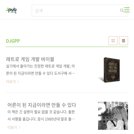
본문 바로가기
DJGPP
레트로 게임 개발 바이블
실기에서 돌아가는 진정한 레트로 게임 개발, 어
른이 된 지금이라면 만들 수 있다 도서구매 사이
트(가나다순) [교보문고] [도서11번가] [알라딘]
더보기
[예스이십사] [인터파크] [쿠팡] 전자책 구매 사
이트(가나다순) 교보문고 / 구글북스 / 리디북스
/ 알라딘 / 예스이십사 출판사 제이펍 저작권사
어른이 된 지금이라면 만들 수 있다
제이펍 원서명 (없음) 도서명 레트로 게임 개발
이 책은 긴 설명이 필요 없을 것 같습니다. 출판
바이블 부제 MSX, MS-DOS 등 거의 모든 레트
사 서평을 옮깁니다. 잠시 1980년대 말로 돌아
로 시스템에서 작동하는 게임을 C 언어로 개발
가자. 당신은 지금 8비트 컴퓨터 앞에 앉아 ‘MSX
더보기
하는 법 지은이 박주항 옮긴이 (없음) 감수자 (없
BASIC 게임’ 같은 책을 보고 있다. 의미도 모른