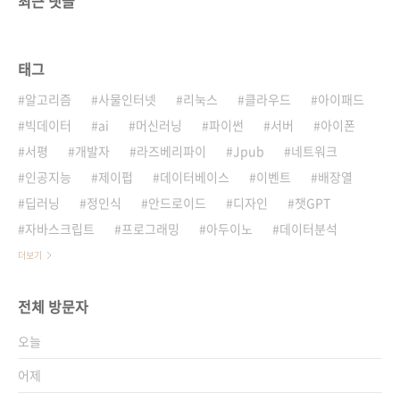
최근 댓글
태그
알고리즘
사물인터넷
리눅스
클라우드
아이패드
빅데이터
ai
머신러닝
파이썬
서버
아이폰
서평
개발자
라즈베리파이
Jpub
네트워크
인공지능
제이펍
데이터베이스
이벤트
배장열
딥러닝
정인식
안드로이드
디자인
챗GPT
자바스크립트
프로그래밍
아두이노
데이터분석
더보기
전체 방문자
오늘
어제