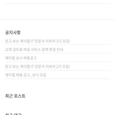
음) 시리즈 (없음) 출판일 2023. 01. 05 페이지
채 한 글자 한 글자 코드를 입력한 끝에
560쪽 판 형 46배판변형(188*245*26.9) 제
"RUN"을 치자 게임이 실행될 때의 감격, 하지
본 무선(soft cover) 정 가 44,000원 ISBN
만 곧 게임 중 뜬 "Syntax error" 앞에 좌절했
979-11-92469-78-2 93000 키..
던 기억. 그땐 게임이 어떻게 돌아가는지, 에러가
왜 나는지도 몰랐지만, 그 환희의 순간을 잊지 못
공지사항
해 지금도 게임을 만들거나 플레이하고 있지는
믿고 보는 제이펍 IT 전문서 리뷰어 3기 모집!
않은가. 난 누군가 또 여긴 어딘가 네, 이건 바로
책을 편집한 제 이야기이자, 40대가 지났는데도
교재 검토용 파일 서비스 정책 변경 안내
여전히 게임을 붙잡고 있는 많은 어른이들의 이
제이펍 상시 채용공고
야기입니다. 유년시절에 하필 ‘게임’이라는 현상
믿고 보는 제이펍 IT 전문서 리뷰어 2기 모집!
에 각인되어버린 모두의 이야..
제이펍 채용 공고_상시 모집
최근 포스트