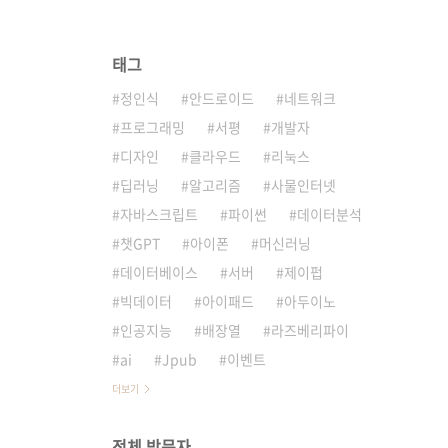
태그
정인식
안드로이드
네트워크
프로그래밍
서평
개발자
디자인
클라우드
리눅스
딥러닝
알고리즘
사물인터넷
자바스크립트
파이썬
데이터분석
챗GPT
아이폰
머신러닝
데이터베이스
서버
제이펍
빅데이터
아이패드
아두이노
인공지능
배장열
라즈베리파이
ai
Jpub
이벤트
더보기
전체 방문자