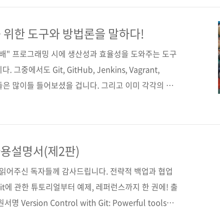
 변형(170*225*18.3) 제 본 무선(soft cover) 정
890-06-7 (93000) 키워드 버전 관리 / Git / GitHub /
 위한 도구와 방법론을 말하다!
/ C..
보배" 프로그래밍 시에 생산성과 효율성을 도와주는 도구
중에서도 Git, GitHub, Jenkins, Vagrant,
 도구들은 많이들 들어보셨을 겁니다. 그리고 이미 각각의 기
 개인 프로젝트에 적용시키고 계신 분들도 계실 겁니다.
각각의 기능을 알고 있어도 유기적으로 결합시켜 생산성
배가 아니라 구슬로 끝나고 말 것입니다. 오늘 소개해드
산성, 효율성에 관한 도구들을 팀 프로젝트에 제대로 도
 사용설명서(제2판)
소개와 사용법 등을 안내하고 있습니다. 더불어 팀 단위
간 읽어주신 독자들께 감사드립니다. 전략적 백업과 협업
it에 관한 튜토리얼부터 예제, 레퍼런스까지 한 권에! 출
Version Control with Git: Powerful tools
rative software development(2/e) (원서 ISBN: