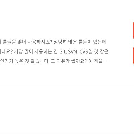
존 롤리거, 매튜 맥컬러프 지음역자명 윤순백출판일 2013년
배판 변형(188*245), 반양장(soft cover)정 가
06-81-4 (93000)키워드 협업 / 버전 관리 시스템 / 백업 ..
리 툴들을 많이 사용하시죠? 상당히 많은 툴들이 있는데
? 가장 많이 사용하는 건 Git, SVN, CVS일 것 같은
 인기가 높은 것 같습니다. 그 이유가 뭘까요? 이 책을 번
 여섯 가지 정도로 말씀하고 계십니다. 코드의 생성 및
 브랜치 모델을 사용하고 있다는 점C 언어를 사용하기 때
it 특유의 편리한 분산환경을 지원한다는 점데이터 무결
 줄일 수 있는 스테이징 영역(Staging Area)이 있다
라 무료로 사용할 수 있다는 점 여러분도 동의하시나요?