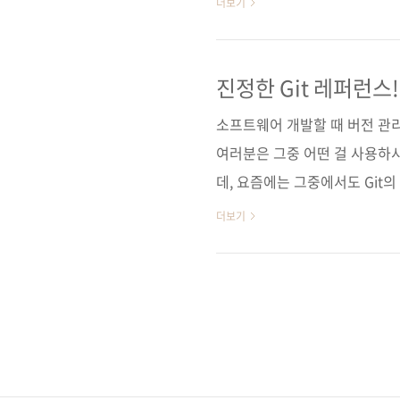
더보기
9781449316389)저자명 
11월 30일페이지 552쪽판 형 46
30,000원ISBN 978-89-945
진정한 Git 레퍼런스!
소프트웨어 개발할 때 버전 관
여러분은 그중 어떤 걸 사용하시나요
데, 요즘에는 그중에서도 Git의
역하신 윤순백 님은 다음과 같이
더보기
병합, 삭제 등이 편리한 독특한
문에 작으면서도 빠르다는 점G
성이 보장된다는 점커밋 전 오류를
는 점오픈 소스 라이선스에 따
:) 국내에..