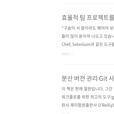
384쪽 시리즈 (없음) 판 형 크라운판
가 26,000원 ISBN 979-11-85
효율적 팀 프로젝트를
티켓 관리 / Jenkins / Vagrant 
"구슬이 서 말이라도 꿰어야 
들이 많이 쏟아져 나오고 있습니다. 그
Chef, Selenium과 같은
능을 어느 정도 익혀서 업무에,
더보기
하지만 위에서 말한 속담처럼 
과 효율성을 꾀할 수 없다면 보
릴 책은 최근 주목받고 있는 생
분산 버전 관리 Git
입하기 위해 각 도구들에 대한 
이 책은 현재 절판입니다. 그
프로젝트 진행 시..
워크플로를 위한 최고의 도구!g
판사 제이펍원출판사 O’Reilly원서명 
and techniques for collabo