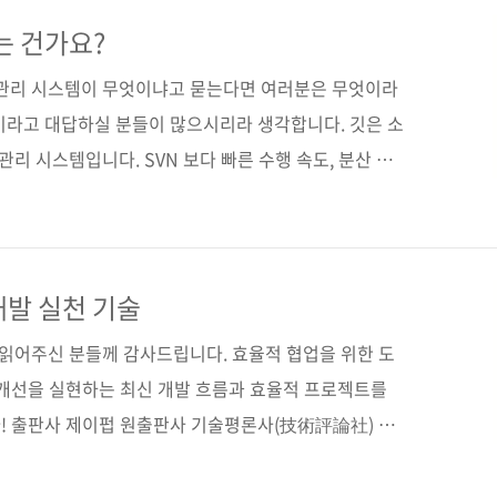
 데 그치지 않고, ‘왜 이렇게 구성해야 하는가’라는 질문
요. 무엇보다 설계 관점에서 자동화를 풀어내는 방식이
는 건가요?
적으로 잘 정리되어 있어서 출판 과정도 무척 매끄럽게
 관리 시스템이 무엇이냐고 묻는다면 여러분은 무엇이라
..
)이라고 대답하실 분들이 많으시리라 생각합니다. 깃은 소
관리 시스템입니다. SVN 보다 빠른 수행 속도, 분산 관
 상황에서도 버전 관리와 소스 코드 관리가 가능합니다.
 편리하게 관리할 수 있는 프로젝트 호스팅 서비스가 깃
소스포지나 구글 코드에서 이용할 수 있었다면(물론 지금
니다만) 깃허브 만큼 특화되고 편리하지는 않습니다. 깃
개발 실천 기술
? 이미 공개된 오픈소스 프로젝트가 많이 있어서 학습
 읽어주신 분들께 감사드립니다. 효율적 협업을 위한 도
 내 코..
 개선을 실현하는 최신 개발 흐름과 효율적 프로젝트를
! 출판사 제이펍 원출판사 기술평론사(技術評論社) 원
BN: 9784774164281) 저자명 이케다 타카후미, 후
아키 역자명 김완섭 출판일 2014년 10월 10일 페이지