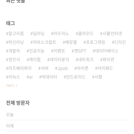
최근 댓글
태그
알고리즘
딥러닝
아두이노
클라우드
사물인터넷
머신러닝
자바스크립트
배장열
프로그래밍
디자인
개발자
인공지능
이벤트
챗GPT
데이터베이스
정인식
제이펍
데이터분석
네트워크
파이썬
라즈베리파이
서버
Jpub
아이폰
아이패드
리눅스
ai
빅데이터
안드로이드
서평
더보기
전체 방문자
오늘
어제