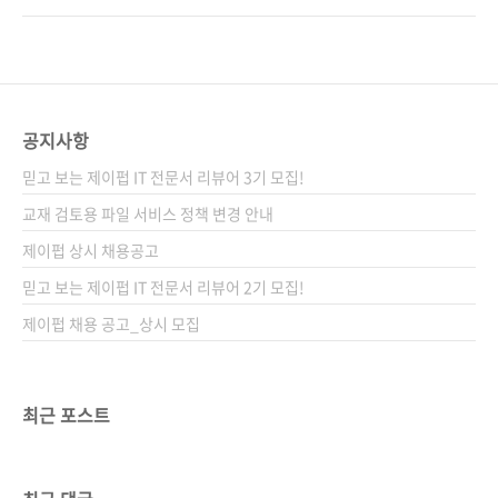
(Soft Cover) 정가 26,000원 ISBN 978-89-
소셜) 게임 플랫폼입니다. 일본에서만 1,500여
94506-44-9 부가기호: 93560 키워드 스마트
개가 넘은 모바일 게임을 서비스하고 있고, 이용
폰 게임 / HTML5 / ngCore / FastCGI /
자만 3,500만 명이 넘는다고 하네요. 그리고 국
Replication / 고성능화 / 고가용성 / Job Q..
내에서의 모바게 서비스는 다음커뮤니케이션이
디엔에이와 제휴하여 현재 진행하고 있고요. 얼
공지사항
마 전 국내 대표 게임사인 넥슨이 디엔에이와 제
믿고 보는 제이펍 IT 전문서 리뷰어 3기 모집!
휴를 맺고 넥슨에서 만든 게임을 일본과 글로벌
을 대상으로 서비스할 수 있게 되었다는 뉴스도
교재 검토용 파일 서비스 정책 변경 안내
있었죠. 모바게(글로벌):
제이펍 상시 채용공고
http://www.mobage.com/ 다음 모바게(국
믿고 보는 제이펍 IT 전문서 리뷰어 2기 모집!
내):
http://sgame.daum.net/main/Smartph..
제이펍 채용 공고_상시 모집
최근 포스트