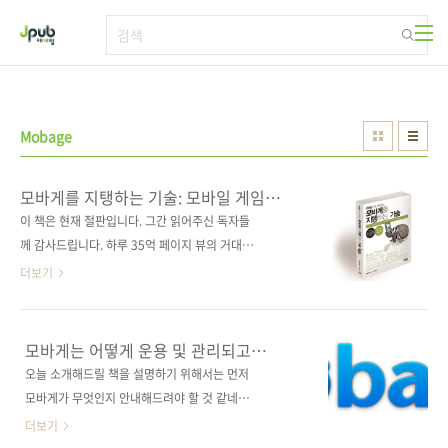
본문 바로가기
Mobage
모바게를 지탱하는 기술: 모바일 게임
플랫폼
이 책은 현재 절판입니다. 그간 읽어주신 독자들
께 감사드립니다. 하루 35억 페이지 뷰의 거대
시스템은 어떻게 개발 및 운용되고 있는가?
더보기
DeNA의 모든 기술력을 이 한 권의 책에 모았다!
대규모 웹 서비스 구축 및 운용 노하우를 배우자!
출판사 제이펍 원출판사 技術評論社 원서명
모바게는 어떻게 운용 및 관리되고
Mobageを支える技術(원서 ISBN
있을까요?
오늘 소개해드릴 책을 설명하기 위해서는 먼저
9784774151113) 저자명 DeNA(디엔에이) 역
모바게가 무엇인지 안내해드려야 할 것 같네요.
자명 정인식 출판일 2013년 3월 11일 페이지
간단하게 정의하자면, 모바게(Mobage)는 일본
더보기
364쪽 판형 크라운판 변형(170*225) 반양장
의 디엔에이(DeNA)가 만든 글로벌 모바일(혹은