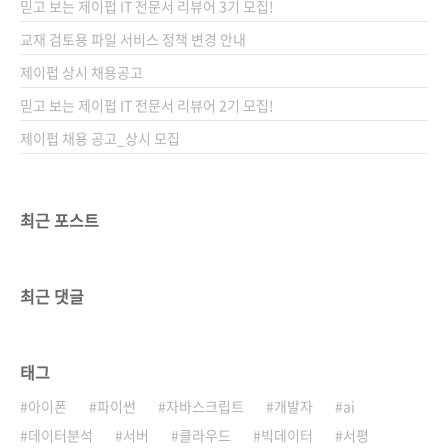
믿고 보는 제이펍 IT 전문서 리뷰어 3기 모집!
유튜버 혹은 유튜브를 시작하려는 이들이라면
영상 편집 능력을 필수로 갖춰야 합니다. 영상 편
교재 검토용 파일 서비스 정책 변경 안내
집 기술의 대중화로 이제는 유튜브를 넘어서 다
제이펍 상시 채용공고
양한 분야에서 활용하게 되었습니다. 대표적으
믿고 보는 제이펍 IT 전문서 리뷰어 2기 모집!
로 여러 SNS에서 동영상 콘텐츠를 지원하기 시
작하면서 인스타그..
제이펍 채용 공고_상시 모집
최근 포스트
최근 댓글
태그
아이폰
파이썬
자바스크립트
개발자
ai
데이터분석
서버
클라우드
빅데이터
서평