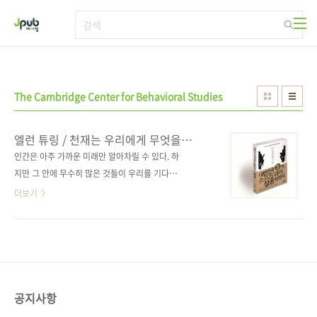
본문 바로가기
The Cambridge Center for Behavioral Studies
엘런 튜링 / 천재는 우리에게 무엇을
남겼을까? [대한민국 소프트웨어 성공
인간은 아주 가까운 미래만 알아차릴 수 있다. 하
방정식]
지만 그 안에 무수히 많은 것들이 우리를 기다리
고 있다. - 앨런 튜링, 논문 중에서 흔히 천재라고
더보기
불리는 사람들은 다양하게 불리곤 했습니다. 최
초의 해커, 수학자, 철학자, 컴퓨터과학자, 계산
학자, 정보과학자, 인공지능의 창시자. 나중엔 식
물의 형태발생학 연구에도 몰두했던 비운의 천
재. 바로 '앨런 튜링(Alan Turing)'입니다. 20세
기에 21세기식 사고를 한 사람. 그리고 소프트웨
공지사항
어의 아버지라 불리는 사람. 그가 왜 천재라 불려