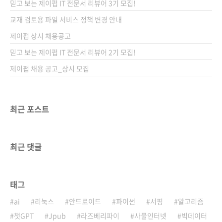
믿고 보는 제이펍 IT 전문서 리뷰어 3기 모집!
지고 있는지 아십니까? 흔히 알려진 그의 업적은
제2차 세계대전 때 독일 해군의 암호장치 에니그
교재 검토용 파일 서비스 정책 변경 안내
마의 해독 작업입니다. 암호 해독에 핵심적인 역
제이펍 상시 채용공고
할을 하면서 그의 이름이 알려졌습니다. 그런데
믿고 보는 제이펍 IT 전문서 리뷰어 2기 모집!
사실 그보다 중요한 것은 그가 발명..
제이펍 채용 공고_상시 모집
최근 포스트
최근 댓글
태그
ai
리눅스
안드로이드
파이썬
서평
알고리즘
챗GPT
Jpub
라즈베리파이
사물인터넷
빅데이터