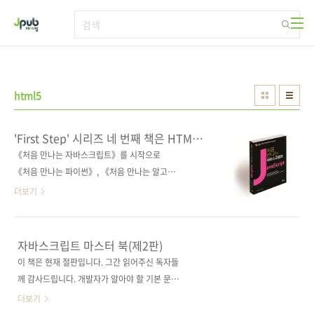
본문 바로가기
html5
'First Step' 시리즈 네 번째 책은 HTML5
& CSS3입니다!
《처음 만나는 자바스크립트》를 시작으로
《처음 만나는 파이썬》, 《처음 만나는 알고리
즘》에 이어 'First Step' 시리즈의 그 네 번째
더보기
책이 출간됩니다. 이웃 일본에서 해당 분야 도서
중 가장 많이 판매되거나 입문자들에게 호평을
받는 책들로 'First Step' 시리즈를 꾸렸는데요.
자바스크립트 마스터 북(제2판)
국내 독자들도 많이 읽어주시고 좋은 평도 해주
이 책은 현재 절판입니다. 그간 읽어주신 독자들
셔서 만든 보람을 느끼는 시리즈입니다. :) 'First
께 감사드립니다. 개발자가 알아야 할 기본 문법
Step' 시리즈의 네 번째 도서는 《처음 만나는
부터 완벽한 현장 대응까지! 출판사 제이펍원출
더보기
HTML5 & CSS3》입니다. 이 책의 원서는 일본
판사 기술평론사원서명 改訂新版 JavaScript