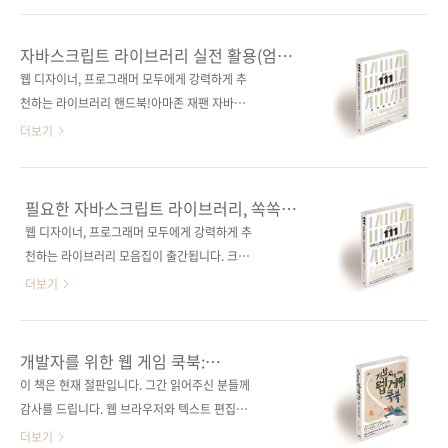
에서 작년 10월말에 출간되었는데, 아마존재팬
本格入門(원서 ISBN: 9784774184111)저자
에서는 아직도 HTML 서적 중 가장 많은 판매를
명 야마다 요시히로역자명 정인식출판일 2017
자바스크립트 라이브러리 실전 활용(엄선
보이고 있을 정도로 독자들의 인기를 얻고 있는
년 8월 16일페이지 516쪽판 형 46배판변형
111)
웹 디자이너, 프로그래머 모두에게 강력하게 추
서적입니다. 《처음 만나는 HTML5 & CSS3》
(188*245*25)제 본 무선(soft cover)정 가
천하는 라이브러리 핸드북!아마존 재팬 자바스
의 저자는 《처음 만나는 ..
30,000원ISBN 979-11-85890-97-5 (93000)
크립트 분야 베스트셀러! 출판사 제이펍원출판
더보기
키워드 자바스크립트 / ECMAScript 6 / Ajax /
사 기술평론사(技術評論社)원서명 JavaScript
객체지향 프로그래밍분야 프로그래밍 / 자바스
ライブラリ実践活用〔厳選111〕(원서
크립트 관련 사이트■ 아마존 도서 소개 페이지
ISBN: 9784774156118)저자명 WINGS 프로
필요한 자바스크립트 라이브러리, 쏙쏙
■ 원출판사 도서 소개 페이지 관련 포스트■
젝트(야마다 요시히로, 야스니시 쯔요시, 타카에
골라 쓰자!
웹 디자이너, 프로그래머 모두에게 강력하게 추
2017/08/03 - [출간전 책소식] - 일본 최고의..
켄, 타카노 쇼)역자명 정인식출판일 2013년 12
천하는 라이브러리 모음집이 출간됩니다. 크로
월 30일페이지 624쪽판 형 46배판 변형
스 브라우저의 문제 해결과 예쁜 디자인을 위해
더보기
(188*245), 반양장(soft cover)정 가 30,000
서 자바스크립트 라이브러리 사용이 필수인 시
원ISBN 978-89-94506-83-8 (93000)키워드
대가 되었습니다. 그리고 수많은 라이브러리가
JavaScript / jQuery / 웹 프로그래밍 /
우후죽순처럼 만들어지고 있는데, 선택을 도와
개발자를 위한 웹 게임 쿡북:
Node.js / HTML5 / CoffeeScript /
줄 가이드가 없는 실정입니다. 이 책은 수많은 자
자바스크립트와 HTML5로 만드는 웹
이 책은 현재 절판입니다. 그간 읽어주신 분들께
Backbone.js / Yahoo! UI분 야 프로..
게임의 모든 것
바스크립트 라이브러리와 jQuery 플러그인들
감사를 드립니다. 웹 브라우저와 텍스트 편집기
중에서 도움이 되고, 재미있고, 실제 적용할 수
를 먼저 띄우세요. 그리고 이 책을 펼쳐서 따라하
더보기