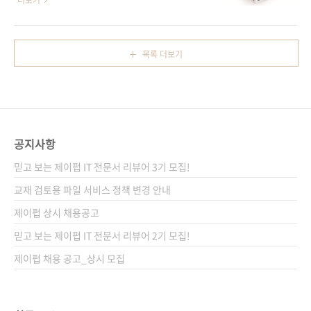
더보기
내용을 바탕으로 기획하고 집필되었습니다. 구
DeNA의 모든 기술력을 이 한 권의 책에 모았다!
글 두들에는 다양한 기술들이 사용되고 있는데,
대규모 웹 서비스 구축 및 운용 노하우를 배우자!
이 책에는 기술적 중복을 제거한 7개의 샘플에
출판사 제이펍 원출판사 技術評論社 원서명
목록 더보기
핵심 기술을 담아 실제 프로젝트로 보여주고 있
Mobageを支える技術(원서 ISBN
습니다. 그 핵심 기술이란 것은 바로 HTML5와
9784774151113) 저자명 DeNA(디엔에이) 역
CSS3 그리고 JavaScript이고요. 춤추는 꽃,
자명 정인식 출판일 2013년 3월 11일 페이지
중..
364쪽 판형 크라운판 변형(170*225) 반양장
(Soft Cover) 정가 26,000원 ISBN 978-89-
공지사항
94506-44-9 부가기호: 93560 키워드 스마트
폰 게임 / HTML5 / ngCore / FastCGI /
믿고 보는 제이펍 IT 전문서 리뷰어 3기 모집!
Replication / 고성능화 / 고가용성 / Job Q..
교재 검토용 파일 서비스 정책 변경 안내
제이펍 상시 채용공고
믿고 보는 제이펍 IT 전문서 리뷰어 2기 모집!
제이펍 채용 공고_상시 모집