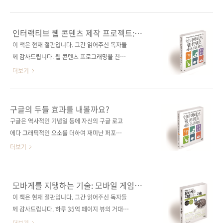
있는 111가지의 라이브러리를 엄선하여 샘플 소
기만 하면 10가지의 종류별 게임을 만들 수 있습
스와 함께 소개하고 있습니다. UI(사용자 인터페
니다. 그리고서 자신만의 게임을 직접 만들어보
이스), 스마트폰, 유용한 팁, 프레임워크, 테스트
세요! 출판사 제이펍 원출판사 Addison-
인터랙티브 웹 콘텐츠 제작 프로젝트:
등 총 5개의 주요 파트로 나눠져 있으며, 각 라이
Wesley Professional 원서명 The Web
HTML5, CSS3, JavaScript로의 코드
이 책은 현재 절판입니다. 그간 읽어주신 독자들
브러리는 먼저 명료한 설명을 제공해준 후에 라
여행
Game Developer's Cookbook: Using
께 감사드립니다. 웹 콘텐츠 프로그래밍을 친절
이브러리의 URL과 필요한 파일 등을 표 형식으
JavaScript and HTML5 to Develop
하게 안내하는 코드 위주 실전 입문서! 출판사 제
더보기
로 보여주고 있습니..
Games(원서 ISBN: 9780321898388) 저자명
이펍저자명 이명희출판일 2013년 9월 6일페이
이반 버차드(Evan Burchard) 역자명 장현희 시
지 340쪽판 형 46배판 변형(188*245), 반양장
리즈 없음 출판일 2013년 9월 13일 페이지 460
(soft cover)정 가 25,000원ISBN 978-89-
구글의 두들 효과를 내볼까요?
쪽 판형/제본 46배판변형(188*245), 반양장
94506-74-6 (93000)키워드 HTML5 / CSS3 /
구글은 역사적인 기념일 등에 자신의 구글 로고
(soft cover) 정 가 28,00..
JavaScript 분야 웹 프로그래밍 / HTML5 /
에다 그래픽적인 요소를 더하여 재미난 퍼포먼
JavaScript / CSS 관련 사이트■ 저자 운영 카
스를 보여주고 있는데, 이를 두들(Doodle)이라
더보기
페 관련 포스트■ 2013/09/04 - [출간전 책소
고 하죠. 구글 두들에 대해 아시나요? 구글 두들
식] - 구글의 두들 효과를 내볼까요? 관련 동영상
에 대한 보다 자세한 샘플들은 아래에서 보실 수
■ 관련 시리즈■ (없음) 소스 코드 ■
있습니다. 구글 두들 페이지:
모바게를 지탱하는 기술: 모바일 게임
https://github.com/happpylee/book-
http://www.google.com/doodles/finder
플랫폼
이 책은 현재 절판입니다. 그간 읽어주신 독자들
code-html5/a..
오늘 소개해드릴 [인터랙티브 웹 콘텐츠 제작 프
께 감사드립니다. 하루 35억 페이지 뷰의 거대
로젝트]는 이러한 두들 콘텐츠의 기술을 분석한
시스템은 어떻게 개발 및 운용되고 있는가?