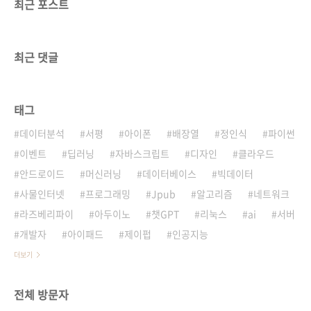
최근 포스트
최근 댓글
태그
데이터분석
서평
아이폰
배장열
정인식
파이썬
이벤트
딥러닝
자바스크립트
디자인
클라우드
안드로이드
머신러닝
데이터베이스
빅데이터
사물인터넷
프로그래밍
Jpub
알고리즘
네트워크
라즈베리파이
아두이노
챗GPT
리눅스
ai
서버
개발자
아이패드
제이펍
인공지능
더보기
전체 방문자