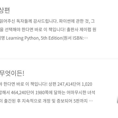
3 (93000) (하편)키워드 파이썬 / 프로그래밍 / 프로그래밍
향 / 모듈화분야 프로그래밍 / 파이썬 관련 사이트■ 아마
 상편
도..
 읽어주신 독자들께 감사드립니다. 파이썬에 관한 것, 그
책을 선택해야 한다면 바로 이 책입니다! 출판사 제이펍 원
Learning Python, 5th Edition(원서 ISBN:
마크 러츠 역자명 강성용, 조인중 출판일 2018년 3월 28일
 (188*245*39) 제 본 무선(soft cover) 정 가
621-07-1 (93000) (상편) 키워드 파이썬 / 프로그래밍 / 프
 객체 지향 / 모듈화 분야 프로그래밍 / 파이썬 관련 사이
 무엇이든!
한다면 바로 이 책입니다! 상편 247,414단어 1,020
쪽, 합해서 464,240단어 1980쪽에 달하는 어마무시한 녀석
판이 출간된 후 지속적으로 개정 및 증보되어 5판까지 이
인이 함께 보는 파이썬 입문서이자 튜토리얼입니다. 오라
earning'이란 타이틀을 붙이고 있는데요. 이 책은 파이