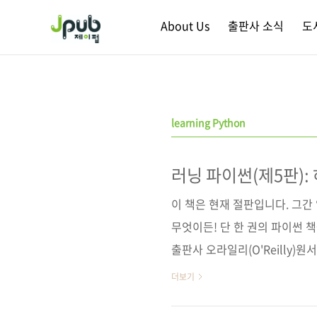
본문 바로가기
About Us
출판사 소식
도
learning Python
러닝 파이썬(제5판):
이 책은 현재 절판입니다. 그간
무엇이든! 단 한 권의 파이썬 
출판사 오라일리(O'Reilly)원서명 L
9781449355739)저자명 마
더보기
이지 980쪽시리즈 (없음)판 형 (18