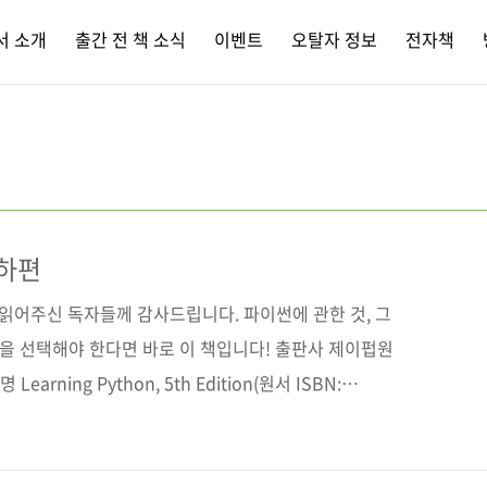
서 소개
출간 전 책 소식
이벤트
오탈자 정보
전자책
 하편
 읽어주신 독자들께 감사드립니다. 파이썬에 관한 것, 그
책을 선택해야 한다면 바로 이 책입니다! 출판사 제이펍원
earning Python, 5th Edition(원서 ISBN:
크 러츠역자명 강성용, 조인중출판일 2018년 3월 28일페
8*245*37)제 본 무선(soft cover)정 가 38,000원