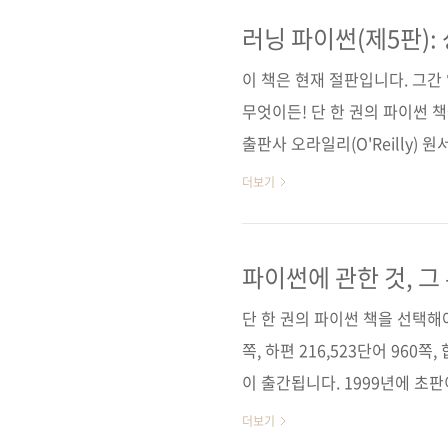
ISBN 979-11-88621-16-
언어 / 데이터 분석 / 객체 지
러닝 파이썬(제5판):
존 도서 소개 페이지■ 원출판사 
이 책은 현재 절판입니다. 그간
무엇이든! 단 한 권의 파이썬 
출판사 오라일리(O'Reilly) 원서명 
9781449355739) 저자명 
더보기
페이지 1020쪽 시리즈 (없음) 판 형
38,000원 ISBN 979-11-88
로그래밍 언어 / 데이터 분석 /
파이썬에 관한 것, 그
트 ■ 아마존 도서 ..
단 한 권의 파이썬 책을 선택해야 
쪽, 하편 216,523단어 960
이 출간됩니다. 1999년에 초
르게 된 파이썬 서적! 전 세계
더보기
일리는 입문서 수준의 책에는 'L