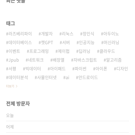
최근 댓글
태그
라즈베리파이
개발자
리눅스
정인식
아두이노
데이터베이스
챗GPT
서버
인공지능
머신러닝
이벤트
프로그래밍
제이펍
딥러닝
클라우드
Jpub
네트워크
배장열
자바스크립트
알고리즘
서평
빅데이터
아이패드
파이썬
아이폰
디자인
데이터분석
사물인터넷
ai
안드로이드
더보기
전체 방문자
오늘
어제