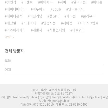
정인식
이벤트
아이패드
서버
알고리즘
아이폰
데이터베이스
아두이노
Jpub
안드로이드
데이터분석
머신러닝
챗GPT
파이썬
클라우드
배장열
빅데이터
인공지능
제이펍
자바스크립트
라즈베리파이
개발자
사물인터넷
네트워크
더보기
전체 방문자
오늘
어제
10881 경기도 파주시 회동길 159 3층
사업자등록번호: 218-81-72574
교재 검토: textbook@jpub.kr | 독자 문의: help@jpub.kr | 투고: submit@jpub.kr | 주문
및 계산서: jpub@jpub.kr
대표 전화: 070-8201-9010 | 대표 팩스: 02-6280-0405