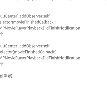
aultCenter] addObserver:self
elector(movieFinishedCalback:)
rPlaybackDidFinishNotification
;
aultCenter] addObserver:self
selector(movieFinishedCalback:)
rPlaybackDidFinishNotification
;
 님 제공)