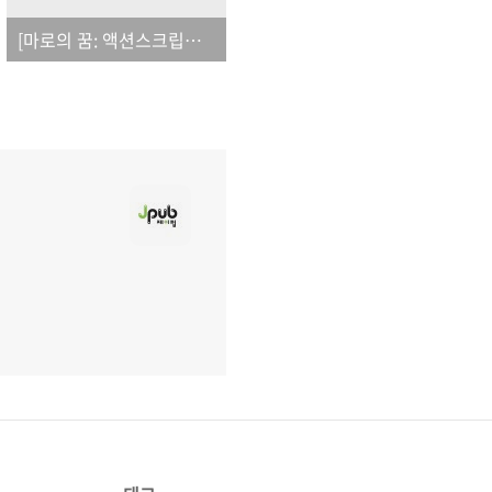
[마로의 꿈: 액션스크립트 3.0으로 배우는 소셜 게임 프로그래밍]_오탈자