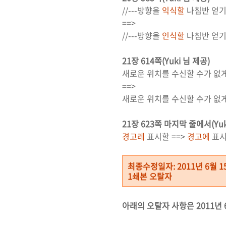
//---방향을
익식할
나침반 얻기-
==>
//---방향을
인식할
나침반 얻기-
21장 614쪽(Yuki 님 제공)
새로운 위치를 수신할 수가 없
==>
새로운 위치를 수신할 수가 없
21장 623쪽 마지막 줄에서(Yuk
경고레
표시할 ==>
경고에
표
최종수정일자: 2011년 6월 1
1쇄본 오탈자
아래의 오탈자 사항은 2011년