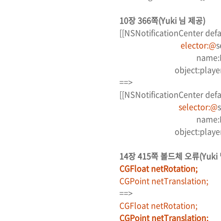
10장 366쪽(Yuki 님 제공)
[[NSNotificationCenter def
elector:@
s
name:MPMoviePlaye
object:player]
==>
[[NSNotificationCenter def
selector:@
name:MPMoviePlaye
object:player]
14장 415쪽 볼드체 오류(Yuki
CGFloat netRotation;
CGPoint netTranslation;
==>
CGFloat netRotation;
CGPoint netTranslation;