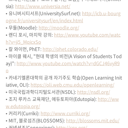
sia):
http://www.universia.net/
• 유니버시티서프(UniversitySurf.net):
http://icb.u-bourg
ogne.fr/universitysurf/en/index.html
• 무들(Moodle):
http://moodle.org/
• 랜디 포시, 마지막 강의:
http://www.youtube.com/watc
h?v=ji5_MqicxSo
• 칼 와이먼, PhET:
http://phet.colorado.edu/
• 마이클 웨시, "현대 학생의 비전(A Vision of Students Tod
ay)":
http://www.youtube.com/watch?v=dGCJ46vyR9
o
• 카네기멜론대학의 공개 자기주도 학습(Open Learning Init
iative, OLI):
https://oli.web.cmu.edu/openlearning/
• 미국국립과학디지털도서관(NSDL):
http://nsdl.org/
• 조지 루카스 교육재단, 에듀토피아(Edutopia):
http://ww
w.edutopia.org/
• 커리키(Curriki):
http://www.curriki.org/
• MIT, 블로섬즈(BLOSSOMS):
http://blossoms.mit.edu/
• 커넥션즈(Connexions):
http://cnx.org/