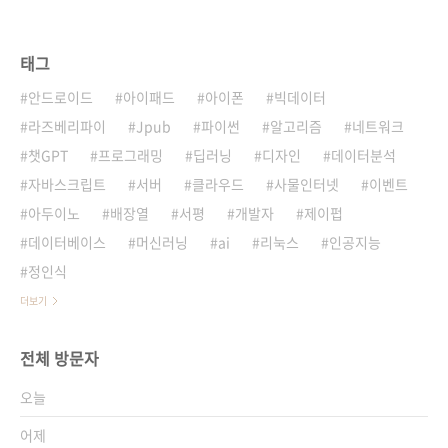
태그
안드로이드
아이패드
아이폰
빅데이터
라즈베리파이
Jpub
파이썬
알고리즘
네트워크
챗GPT
프로그래밍
딥러닝
디자인
데이터분석
자바스크립트
서버
클라우드
사물인터넷
이벤트
아두이노
배장열
서평
개발자
제이펍
데이터베이스
머신러닝
ai
리눅스
인공지능
정인식
더보기
전체 방문자
오늘
어제