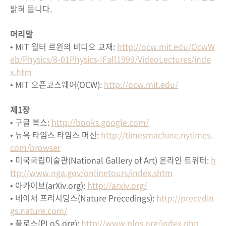
밝혀 둡니다.
머리말
• MIT 월터 르윈의 비디오 교재:
http://ocw.mit.edu/OcwW
eb/Physics/8-01Physics-IFall1999/VideoLectures/inde
x.htm
• MIT 오픈코스웨어(OCW):
http://ocw.mit.edu/
제1장
• 구글 북스:
http://books.google.com/
• 뉴욕 타임스 타임스 머신:
http://timesmachine.nytimes.
com/browser
• 미국국립미술관(National Gallery of Art) 온라인 트위터:
h
ttp://www.nga.gov/onlinetours/index.shtm
• 아카이브(arXiv.org):
http://arxiv.org/
• 네이처 프리시딩스(Nature Precedings):
http://precedin
gs.nature.com/
• 플로스(PLoS.org):
http://www.plos.org/index.php