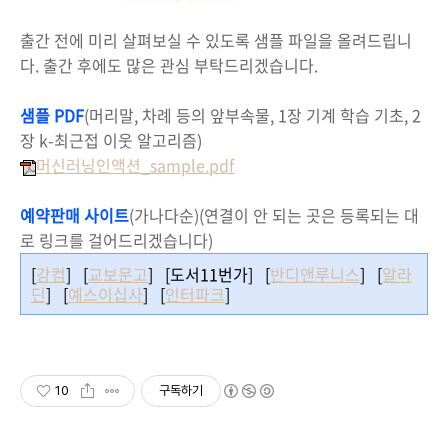
출간 전에 미리 살펴보실 수 있도록 샘플 파일을 올려드립니
다. 출간 후에도 많은 관심 부탁드리겠습니다.
샘플 PDF
(머리말, 차례 등의 앞부속물, 1장 기계 학습 기초, 2
장 k-최근접 이웃 알고리즘)
머신러닝인액션_sample.pdf
예약판매 사이트
(가나다순)(연결이 안 되는 곳은 등록되는 대
로 링크를 걸어드리겠습니다)
[
강컴
] [
교보문고
] [도서11번가] [
반디앤루니스
] [
알라
딘
] [
예스이십사
] [
인터파크
]
10
구독하기