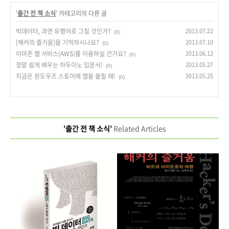
'
출간 전 책 소식
' 카테고리의 다른 글
빅데이터, 과연 유행어로 그칠 것인가?
2013.07.22
(0)
[해커의 즐거움]을 기억하시나요?
2013.07.10
(0)
아마존 웹 서비스(AWS)를 이용하실 건가요?
2013.06.12
(0)
정말 쉽게 배우는 아두이노 입문서!
2013.05.27
(0)
지금은 윈도우즈 스토어에 앱을 올릴 때!
2013.05.25
(0)
'출간 전 책 소식'
Related Articles