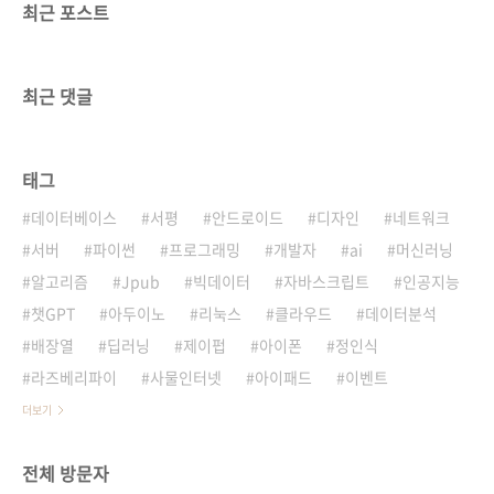
최근 포스트
최근 댓글
태그
데이터베이스
서평
안드로이드
디자인
네트워크
서버
파이썬
프로그래밍
개발자
ai
머신러닝
알고리즘
Jpub
빅데이터
자바스크립트
인공지능
챗GPT
아두이노
리눅스
클라우드
데이터분석
배장열
딥러닝
제이펍
아이폰
정인식
라즈베리파이
사물인터넷
아이패드
이벤트
더보기
전체 방문자