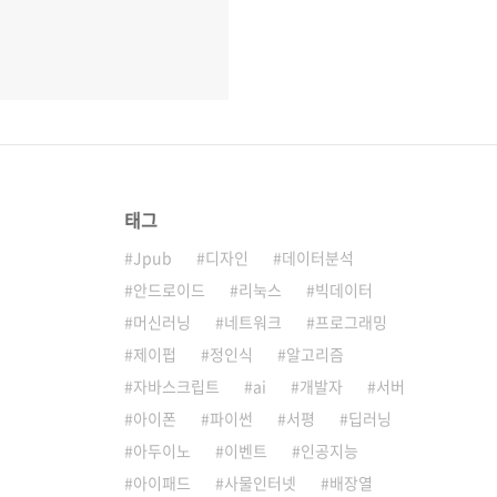
태그
Jpub
디자인
데이터분석
안드로이드
리눅스
빅데이터
머신러닝
네트워크
프로그래밍
제이펍
정인식
알고리즘
자바스크립트
ai
개발자
서버
아이폰
파이썬
서평
딥러닝
아두이노
이벤트
인공지능
아이패드
사물인터넷
배장열