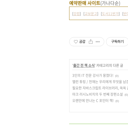
예약판매 사이트
(가나다순)
[
강컴
] [
교보문고
] [
도서11번가
] [
반
공감
구독하기
'
출간 전 책 소식
' 카테고리의 다른 글
3인의 IT 전문 강사가 뭉쳤다!
(0)
엘런 튜링 / 천재는 우리에게 무엇을 남
필요한 자바스크립트 라이브러리, 쏙쏙 
마크 러시노비치의 두 번째 장편소설
(0)
오랜만에 만나는 C 포인터 책!
(0)