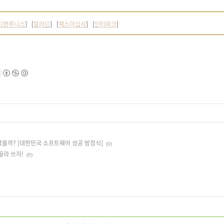
디앤루니스
] [
알라딘
] [
예스이십사
] [
인터파크
]
겼을까? [대한민국 소프트웨어 성공 방정식]
(0)
골라 쓰자!
(0)