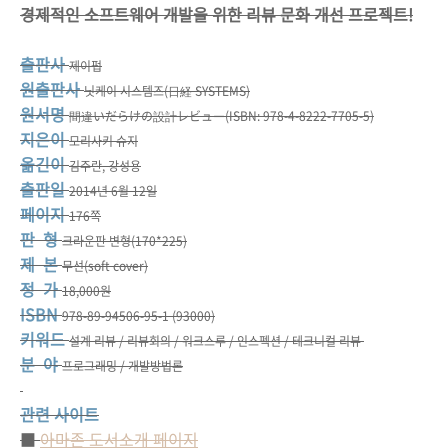
경제적인 소프트웨어 개발을 위한 리뷰 문화 개선 프로젝트!
출판사
제이펍
원출판사
닛케이 시스템즈(日経 SYSTEMS)
원서명
間違いだらけの設計レビュー
(ISBN: 978-4-8222-7705-5)
지은이
모리사키 슈지
옮긴이
김주란, 강성용
출판일
2014년 6월 12일
페이지
176쪽
판 형
크라운판 변형(170*225)
제 본
무선(soft cover)
정 가
18,000원
ISBN
978-89-94506-95-1 (93000)
키워드
설계 리뷰 / 리뷰회의 / 워크스루 / 인스펙션 / 테크니컬 리뷰
분 야
프로그래밍 / 개발방법론
관련 사이트
■
아마존 도서소개 페이지