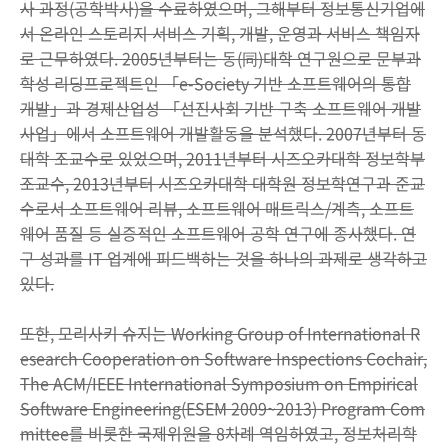
사 과정(공학박사)을 수료하였으며, 그해부터 정보통신기업에
서 온라인 스토리지 서비스 기획, 개발, 운영과 서비스 책임자
로 근무하였다. 2005년부터는 동(同)대학 연구원으로 문부과
학성 리딩프로젝트인 「e-Society 기반 소프트웨어의 통합
개발」과 경제산업성 「선진사회 기반 구축 소프트웨어 개발
사업」에서 소프트웨어 개발활동을 분석했다. 2007년부터 동
대학 조교수로 있었으며, 2011년부터 시즈오카대학 정보학부
조교수, 2013년부터 시즈오카대학 대학원 정보학연구과 준교
수로서 소프트웨어 리뷰, 소프트웨어 매트릭스/계측, 소프트
웨어 품질 등 실증적인 소프트웨어 공학 연구에 종사했다. 연
구 성과를 IT 업계에 피드백하는 것을 하나의 과제로 생각하고
있다.
또한, 모리사키 슈지는 Working Group of International R
esearch Cooperation on Software Inspections Cochair,
The ACM/IEEE International Symposium on Empirical
Software Engineering(ESEM 2009~2013) Program Com
mittee를 비롯한 국제위원을 8차례 역임하였고, 정보처리학