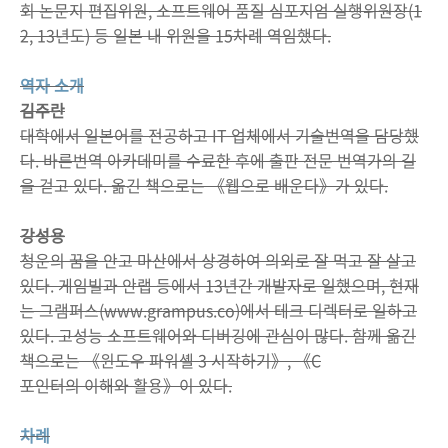
회 논문지 편집위원, 소프트웨어 품질 심포지엄 실행위원장(1
2, 13년도) 등 일본 내 위원을 15차례 역임했다.
역자 소개
김주란
대학에서 일본어를 전공하고 IT 업체에서 기술번역을 담당했
다. 바른번역 아카데미를 수료한 후에 출판 전문 번역가의 길
을 걷고 있다. 옮긴 책으로는 《웹으로 배운다》가 있다.
강성용
청운의 꿈을 안고 마산에서 상경하여 의외로 잘 먹고 잘 살고
있다. 게임빌과 안랩 등에서 13년간 개발자로 일했으며, 현재
는 그램퍼스(www.grampus.co)에서 테크 디렉터로 일하고
있다. 고성능 소프트웨어와 디버깅에 관심이 많다. 함께 옮긴
책으로는 《윈도우 파워셸 3 시작하기》, 《C
포인터의 이해와 활용》이 있다.
차례