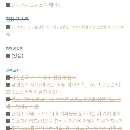
■
원출판사 도서소개 페이지
관련 포스트
■
2014/05/29 - [출간전 책소식] - 건강한 소프트웨어를 위한 탄탄한 시나리오 짜
기!
관련 시리즈
■ (없음)
관련 도서
■
대한민국 소프트웨어 성공 방정식
■
플랫폼의 시대: 아마존, 애플, 페이스북, 그리고 구글은 비
즈니스를 어떻게 발전시켰나
■
벤츠 타는 프로그래머: 행복한 프로그래밍을 위한 어느 선
배 개발자의 조언
■
협업의 기술: 소프트웨어 괴짜들을 움직이는 세 가지 법칙
■
인스파이어드: 감동을 전하는 제품은 어떻게 만들어지는가
■
좋은 코드를 작성하는 기술: 읽기 쉽고 유지보수가 쉬운 프