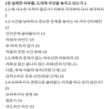
1장 실패한 리뷰들, 도대체 무엇을 놓치고 있는가 1
1.1 왜 사소한 지적이 많은가? 리뷰의 목적부터 다시 생각하자
2
1.2 시간을 낭비하고 중요한 문제를 놓치는 네 가지 안티패턴
12
인간관계 끌어들이기 13
작성자 마인드 15
두 마리 토끼 잡기 16
적절치 못한 시간 분배 18
1.3 계획과 중재가 없는 어수선한 리뷰회의 20
계획성 없는 끝나지 않는 리뷰(준비 단계) 21
다툼, 주제 이탈의 방치(진행 단계) 23
갑작스러운 종료 선언(완료 단계) 26
1.4 보여주기식 경쟁으로 쓸데없는 지적을 하고 있지 않은가?
29
보여주기식 경쟁 30
헐뜯기 31
의도적인 묵인 33