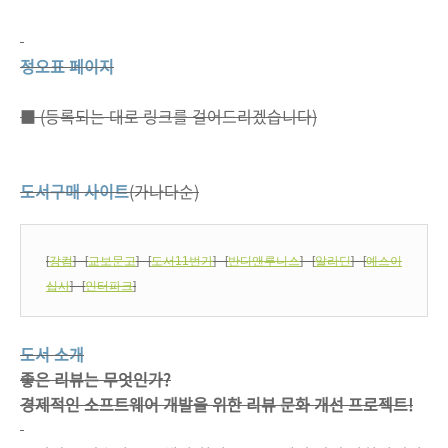
정오표 페이지
■ (등록되는 대로 링크를 걸어드리겠습니다)
도서구매 사이트
(가나다순)
[
강컴
] [
교보문고
] [
도서11번가
] [
반디앤루니스
] [
알라딘
] [
예스이
십사
] [
인터파크
]
도서 소개
좋은 리뷰는 무엇인가?
경제적인 소프트웨어 개발을 위한 리뷰 문화 개선 프로젝트!