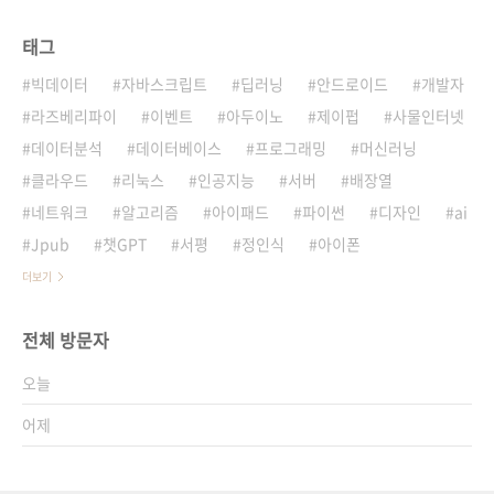
태그
빅데이터
자바스크립트
딥러닝
안드로이드
개발자
라즈베리파이
이벤트
아두이노
제이펍
사물인터넷
데이터분석
데이터베이스
프로그래밍
머신러닝
클라우드
리눅스
인공지능
서버
배장열
네트워크
알고리즘
아이패드
파이썬
디자인
ai
Jpub
챗GPT
서평
정인식
아이폰
더보기
전체 방문자
오늘
어제