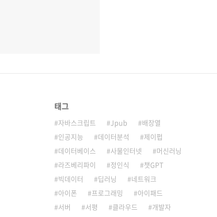
태그
자바스크립트
Jpub
배장열
인공지능
데이터분석
제이펍
데이터베이스
사물인터넷
머신러닝
라즈베리파이
정인식
챗GPT
빅데이터
딥러닝
네트워크
아이폰
프로그래밍
아이패드
서버
서평
클라우드
개발자