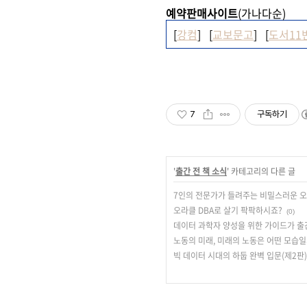
예약판매사이트
(가나다순)
[
강컴
] [
교보문고
] [
도서11
7
구독하기
'
출간 전 책 소식
' 카테고리의 다른 글
7인의 전문가가 들려주는 비밀스러운 오
오라클 DBA로 살기 팍팍하시죠?
(0)
데이터 과학자 양성을 위한 가이드가 출
노동의 미래, 미래의 노동은 어떤 모습
빅 데이터 시대의 하둡 완벽 입문(제2판)