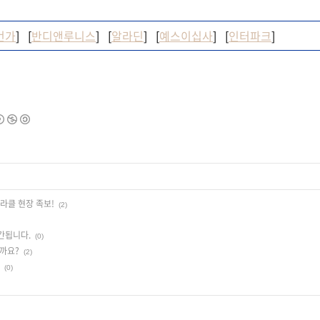
번가
] [
반디앤루니스
] [
알라딘
] [
예스이십사
] [
인터파크
]
라클 현장 족보!
(2)
간됩니다.
(0)
일까요?
(2)
(0)