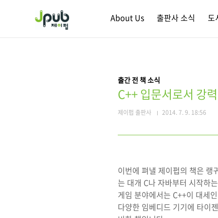
본문 바로가기
About Us
출판사 소식
도
출간 전 책 소식
C++ 입문서로서 강
제이펍 출판사
2014. 7. 9. 18:56
이번에 펴낼 제이펍의 책은 랭귀
는 대개 C나 자바부터 시작하는
게임 분야에서는 C++이 대세
다양한 임베디드 기기에 타이젠