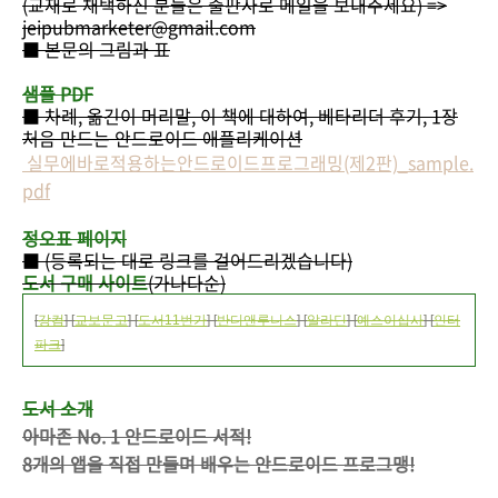
(교재로 채택하신 분들은 출판사로 메일을 보내주세요) =>
jeipubmarketer@gmail.com
■ 본문의 그림과 표
샘플 PDF
■ 차례, 옮긴이 머리말, 이 책에 대하여, 베타리더 후기, 1장
처음 만드는 안드로이드 애플리케이션
실무에바로적용하는안드로이드프로그래밍(제2판)_sample.
pdf
정오표 페이지
■ (등록되는 대로 링크를 걸어드리겠습니다)
도서 구매 사이트
(가나다순)
[
강컴
] [
교보문고
] [
도서11번가
] [
반디앤루니스
] [
알라딘
] [
예스이십사
] [
인터
파크
]
도서 소개
아마존 No. 1 안드로이드 서적!
8개의 앱을 직접 만들며 배우는 안드로이드 프로그맹!