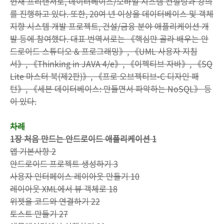
현재 프리랜서로, 데이터베이스/모바일 시스템 컨설팅과 강의
를 진행하고 있다. 또한, 20여 년 이상을 데이터베이스 및 객체
지향 시스템 개발 프로젝트, 건설/금융 분야 애플리케이션 개
발 등에 참여했다. 대표 번역서로는 《핵심만 골라 배우는 안
드로이드 스튜디오 & 프로그래밍》, 《UML 사용자 지침
서》, 《Thinking in JAVA 4/e》, 《이펙티브 자바》, 《SQ
Lite 마스터 북(제2판)》, 《프로 오브젝티브-C 디자인 패
턴》, 《세븐 데이터베이스: 만들면서 파악하는 NoSQL》 등
이 있다.
차례
1장 처음 만드는 안드로이드 애플리케이션 1
앱 기본사항 2
안드로이드 프로젝트 생성하기 3
사용자 인터페이스 레이아웃 만들기 10
레이아웃 XML에서 뷰 객체로 18
위젯을 코드와 연결하기 22
토스트 만들기 27