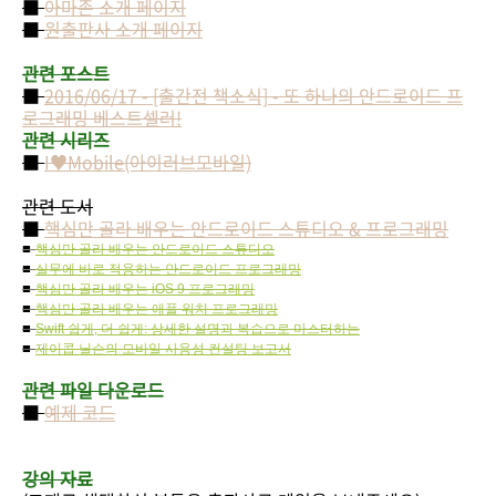
■
아마존 소개 페이지
■
원출판사 소개 페이지
관련 포스트
■
2016/06/17 - [출간전 책소식] - 또 하나의 안드로이드 프
로그래밍 베스트셀러!
관련 시리즈
■
I♥Mobile(아이러브모바일)
관련 도서
■
핵심만 골라 배우는 안드로이드 스튜디오 & 프로그래밍
■
핵심만 골라 배우는 안드로이드 스튜디오
■
실무에 바로 적용하는 안드로이드 프로그래밍
■
핵심만 골라 배우는 iOS 9 프로그래밍
■
핵심만 골라 배우는 애플 워치 프로그래밍
■
Swift 쉽게, 더 쉽게: 상세한 설명과 복습으로 마스터하는
■
제이콥 닐슨의 모바일 사용성 컨설팅 보고서
관련 파일 다운로드
■
예제 코드
강의 자료