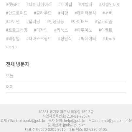
챗GPT
데이터베이스
제이펍
개발자
사물인터넷
안드로이드
클라우드
서평
데이터분석
서버
파이썬
딥러닝
인공지능
아이패드
알고리즘
프로그래밍
디자인
리눅스
아두이노
이벤트
배장열
자바스크립트
정인식
빅데이터
Jpub
더보기
전체 방문자
오늘
어제
10881 경기도 파주시 회동길 159 3층
사업자등록번호: 218-81-72574
교재 검토: textbook@jpub.kr | 독자 문의: help@jpub.kr | 투고: submit@jpub.kr | 주문
및 계산서: jpub@jpub.kr
대표 전화: 070-8201-9010 | 대표 팩스: 02-6280-0405