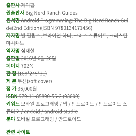
출판사
제이펍
원출판사
Big Nerd Ranch Guides
원서명
Android Programming: The Big Nerd Ranch Gui
de(2nd Edition)(ISBN 9780134171456)
저자명
빌 필립스, 브라이언 하디, 크리스 스튜어트, 크리스틴
마시캐노
역자명
심재철
출판일
2016년 6월 20일
페이지
792쪽
판 형
(188*245*31)
제 본
무선(soft cover)
정 가
36,000원
ISBN
979-11-85890-56-2 (93000)
키워드
모바일 프로그래밍 / 앱 / 안드로이드 / 안드로이드 스
튜디오 / andoid / android studio
분야
모바일 프로그래밍 / 안드로이드
관련 사이트