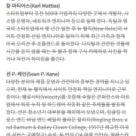
칼 마티아스(Karl Mattias)
스타트업부터 포천 500대 기업까지 다양한 곳에서 개발자, 시
스템 운영자, 네트워크 엔지니어 등으로 일해 왔다. 독일과 영
국의 스타트업에서 몇 년간 일한 후 뉴 렐릭(New Relic)의 사
이트 안정화 선임 엔지니어로 일하기 위해 최근 가족과 함께
미국 오리건 주 포틀랜드로 돌아왔다. 디지털과 관련된 것들에
시간을 쏟지 않을 때는 두 딸과 함께 구식 카메라로 사진을 찍
거나 자전거 하이킹을 즐긴다.
션 P. 케인(Sean P. Kane)
다양한 분야의 제품 운영과 관련하여 풍부한 경력을 지니고 있
으며, 현재 뉴 렐릭에서 사이트 안정화 책임 엔지니어로 근무
중이다. 벨로시티(Velocity)를 포함해 수많은 콘퍼런스와 미트
업에서 피로 누적 및 하드웨어 자동화 같은 주제들을 발표해
왔다. 션은 청소년기 대부분을 해외에서 보냈으며, 링글링 브
로스 앤드 바넘 앤드 베일리 클라운 칼리지(Ringling Bros. a
nd Barnum & Bailey Clown College, 1997년 폐교한 미국
의 서커스 곡예학교) 수료, 두 번의 CIA 여름 인턴십, 알래스카