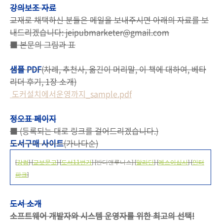
강의보조 자료
교재로 채택하신 분들은 메일을 보내주시면 아래의 자료를 보
내드리겠습니다: jeipubmarketer@gmail.com
■ 본문의 그림과 표
샘플 PDF
(차례, 추천사, 옮긴이 머리말, 이 책에 대하여, 베타
리더 후기, 1장 소개)
도커설치에서운영까지_sample.pdf
정오표 페이지
■ (등록되는 대로 링크를 걸어드리겠습니다.)
도서구매 사이트
(가나다순)
[
강컴
] [
교보문고
] [
도서11번가
] [반디앤루니스] [
알라딘
] [
예스이십사
] [
인터
파크
]
도서 소개
소프트웨어 개발자와 시스템 운영자를 위한 최고의 선택!