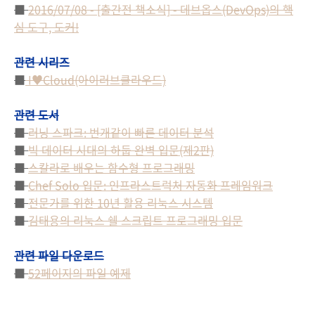
■
2016/07/08 - [출간전 책소식] - 데브옵스(DevOps)의 핵
심 도구, 도커!
관련 시리즈
■
I♥Cloud(아이러브클라우드)
관련 도서
■
러닝 스파크: 번개같이 빠른 데이터 분석
■
빅 데이터 시대의 하둡 완벽 입문(제2판)
■
스칼라로 배우는 함수형 프로그래밍
■
Chef Solo 입문: 인프라스트럭처 자동화 프레임워크
■
전문가를 위한 10년 활용 리눅스 시스템
■
김태용의 리눅스 쉘 스크립트 프로그래밍 입문
관련 파일 다운로드
■
52페이지의 파일 예제