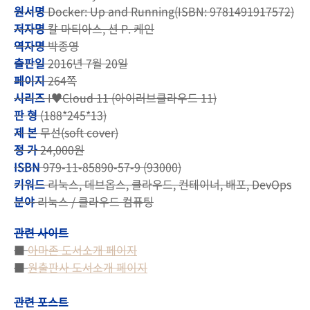
원서명
Docker: Up and Running(ISBN: 9781491917572)
저자명
칼 마티아스, 션 P. 케인
역자명
박종영
출판일
2016년 7월 20일
페이지
264쪽
시리즈
I♥Cloud 11 (아이러브클라우드 11)
판 형
(188*245*13)
제 본
무선(soft cover)
정 가
24,000원
ISBN
979-11-85890-57-9 (93000)
키워드
리눅스, 데브옵스, 클라우드, 컨테이너, 배포, DevOps
분야
리눅스 / 클라우드 컴퓨팅
관련 사이트
■
아마존 도서소개 페이지
■
원출판사 도서소개 페이지
관련 포스트