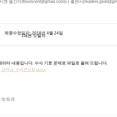
긴이(flourscent@gmail.com)나 출판사(readers.jpub@g
최종수정일자: 2018년 4월 24일
1쇄본 오탈자
에라타 내용입니다. 수식 기호 문제로 파일로 올려 드립니다.
 딥러닝_수식정오표.docx