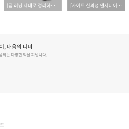
[딥 러닝 제대로 정리하기]_오탈자
[사이트 신뢰성 엔지니어링]_오탈자
이, 배움의 너비
도움되는 다양한 책을 펴냅니다.
스트