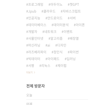
프로그래밍
아두이노
챗GPT
Jpub
클라우드
자바스크립트
인공지능
안드로이드
서버
데이터베이스
데이터분석
아이폰
개발자
네트워크
이벤트
사물인터넷
알고리즘
배장열
머신러닝
ai
디자인
라즈베리파이
정인식
파이썬
빅데이터
아이패드
딥러닝
서평
리눅스
제이펍
더보기
전체 방문자
오늘
어제