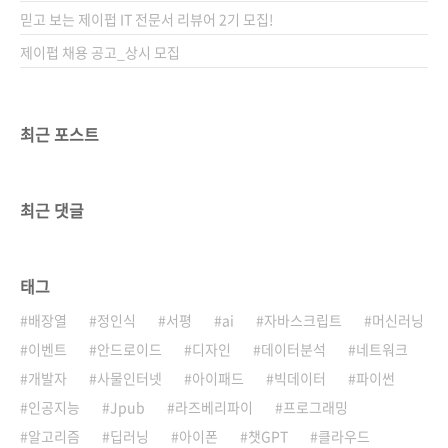
믿고 보는 제이펍 IT 전문서 리뷰어 2기 모집!
제이펍 채용 공고_상시 모집
최근 포스트
최근 댓글
태그
배장열
정인식
서평
ai
자바스크립트
머신러닝
이벤트
안드로이드
디자인
데이터분석
네트워크
개발자
사물인터넷
아이패드
빅데이터
파이썬
인공지능
Jpub
라즈베리파이
프로그래밍
알고리즘
딥러닝
아이폰
챗GPT
클라우드