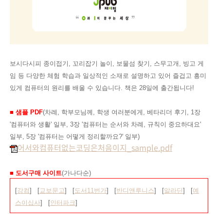
보시다시피 종이접기, 꼬리잡기 놀이, 보물섬 찾기, 스무고개, 빙고 게
임 등 다양한 체험 학습과 일상적인 소재로 설명하고 있어 즐겁고 흥미
있게 컴퓨터의 원리를 배울 수 있습니다. 책은 28일에 출간됩니다!
■ 샘플 PDF
(차례, 학부모님께, 학생 여러분에게, 베타리더 후기
,
1장
'컴퓨터와 생활' 일부, 3장 '컴퓨터는 순서와 차례, 규칙이 중요하대요'
일부, 5장 '컴퓨터는 어떻게 정리할까요?' 일부)
어서와컴퓨터없는코딩은처음이지_sample.pdf
■ 도서구매 사이트
(가나다순)
[
강컴
] [
교보문고
] [
도서11번가
] [
반디앤루니스
] [
알라딘
] [
예
스이십사
] [
인터파크
]