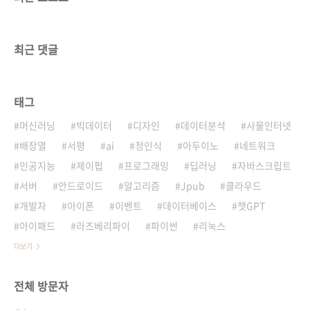
최근 댓글
태그
머신러닝
빅데이터
디자인
데이터분석
사물인터넷
배장열
서평
ai
정인식
아두이노
네트워크
인공지능
제이펍
프로그래밍
딥러닝
자바스크립트
서버
안드로이드
알고리즘
Jpub
클라우드
개발자
아이폰
이벤트
데이터베이스
챗GPT
아이패드
라즈베리파이
파이썬
리눅스
더보기
전체 방문자