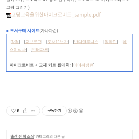
그림 그리기')
코딩교육을위한마이크로비트_sample.pdf
■ 도서구매 사이트
(가나다순)
[
강컴
] [
교보문고
] [
도서11번가
] [
반디앤루니스
] [
알라딘
] [
예
스이십사
] [
인터파크
]
마이크로비트 + 교재 키트 판매처
:
[
아이씨뱅큐
]
5
구독하기
'
출간 전 책 소식
' 카테고리의 다른 글