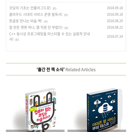
코딩의 기초는 언플러그드로!
2018.09.18
(0)
클라우드 시대의 서비스 운영 필독서!
2018.09.18
(0)
한글로 만나는 비숍 책!
2018.08.29
(4)
잘 만든 챗봇 하나, 열 직원 안 부럽다!
2018.08.22
(0)
C++ 동시성 프로그래밍을 마스터할 수 있는 실용적 안내
2018.07.24
서!
(0)
'출간 전 책 소식'
Related Articles