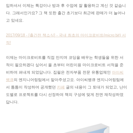
입
하셔서 이제는 특강이나 방과 후 수업에 잘 활용하고 계신 것 같습니
다. 그래서인가요? 그 책 또한 출간 초기보다 최근에 판매가 더 늘어나
고 있네요.
2017/09/18 - [출간전 책소식] - 국내 최초의 마이크로비트(micro:bit) 서
적!
이제는 마이크로비트를 직접 만지며 코딩을 배우는 학생들을 위한 서
적이 필요하겠다 싶어서 올 초부터 어린이용 마이크로비트 서적을 준
비하여
펴내게
되었답니다
. 집필은 전자부품 전문 유통업체인
아이씨
뱅큐
의 엔지니어링팀에서 맡아주셨고요. 아이씨뱅큐 엔지니어링팀에
서
틈틈이 작성
하여 공개했던
카페
글
의 내용이 그 토대가 되었고, 난이
도별로 프로젝트를 다시 선정하여 책의 구성에 맞게 전면 재작성하였
답니다.