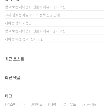
은 아래의 저자 ..
I♥Cloud 04 (아이러브클라우드 04) 출판일
믿고 보는 제이펍 IT 전문서 리뷰어 3기 모집!
2012년 4월 20일 페이지 416쪽 판 형 4*6배판
변형(188*245) 반양장(Soft Cover) 정 가
교재 검토용 파일 서비스 정책 변경 안내
28,000원 ISBN 978-89-94506-39-5 부가기
제이펍 상시 채용공고
호: 13560 분 야 클라우드 / 데이터베이스 키워
믿고 보는 제이펍 IT 전문서 리뷰어 2기 모집!
드..
제이펍 채용 공고_상시 모집
최근 포스트
최근 댓글
태그
라즈베리파이
이벤트
서평
클라우드
인공지능