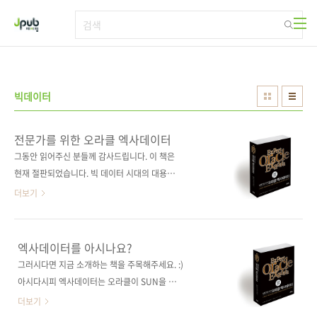
본문 바로가기
빅데이터
전문가를 위한 오라클 엑사데이터
그동안 읽어주신 분들께 감사드립니다. 이 책은
현재 절판되었습니다. 빅 데이터 시대의 대용량
데이터, 완전정복! 스토리지 계층에서 SQL 처리
더보기
를 최적화하는 오라클의 획기적 솔루션! 출판사
제이펍 원출판사 Apress 원서명 Expert
Oracle Exadata(원서 ISBN
엑사데이터를 아시나요?
9781430233923) 저자명 케리 오스본, 랜디 존
그러시다면 지금 소개하는 책을 주목해주세요. :)
슨, 타넬 포더 역자명 김주현 출판일 2013년 4
아시다시피 엑사데이터는 오라클이 SUN을 인
월 12일 페이지 764쪽 판 형 46배판 변형
수하면서 SUN의 하드웨어에 오라클의 DBMS
더보기
(188*245), 반양장(Soft Cover) 정 가 38,000
를 통합하여 일체형으로 만들어 내놓은 제품입