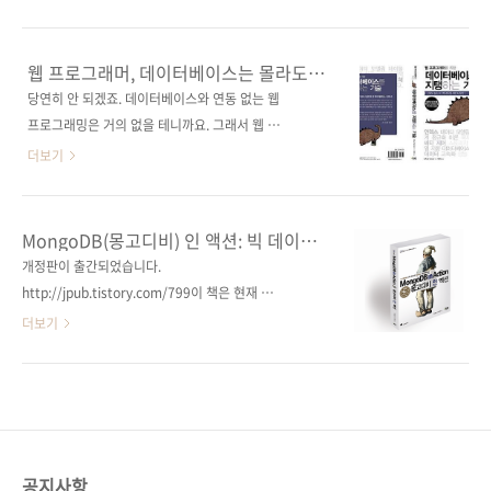
원서는 Pragmatic Bookshelf의 《Seven
으로 처리하는 방법! 데이터베이스의 기본 이론
Databases in Seven Weeks: A Guide to
부터 NoSQL까지 데이터베이스의 필수 요소를
Modern Databases and the NoSQL
빠르고 알기 쉽게 배우자! 출판사 제이펍 원출판
웹 프로그래머, 데이터베이스는 몰라도
Movement》입니다. 번역서 제목은 《세븐 데
사 技術評論社 원서명 Webエンジニアのため
될까요?
당연히 안 되겠죠. 데이터베이스와 연동 없는 웹
이터베이스: 만들면서 파..
の データベース技術[実践]入門(원서 ISBN
프로그래밍은 거의 없을 테니까요. 그래서 웹 프
9784774150208) 저자명 마쯔노부 요시노리
로그래가 되고자 한다면 기본적인 HTML은 물
더보기
(松信 嘉範) 역자명 정인식 출판일 2012년 11
론 PHP, JSP와 같은 스크립팅 언어, 그리고 자
월 16일 페이지 368쪽 판형 크라운판 변형
바스크립와 같은 웹 프로그래밍 언어 외에도 데
(170*225) 반양장(Soft Cover) 정가 25,000
이터베이스와 관련된 기본 지식과 MySQL이나
MongoDB(몽고디비) 인 액션: 빅 데이터
원 ISBN 978-89-94506-55-5 부가기호:
오라클 등 DBMS에 관련된 지식도 있어야 할 겁
시대의 최고의 NoSQL 데이터베이스
개정판이 출간되었습니다.
93560 키워드 인덱스, 데이터 모델링, 테이블
니다. 오늘 소개해드릴 책은 일본 기술평론사에
http://jpub.tistory.com/799이 책은 현재 절
설계, 정규화 이론, 복제, 트랜잭션, ..
서 출간한 [Webエンジニアのための データ
판입니다. 그간 읽어주신 분들께 감사드립니다.
더보기
ベース技術[実践]入門)]이란 책입니다. 번역서
출판사 제이펍 원출판사 Manning
명은 [웹 프로그래머를 위한 데이터베이스를 지
Publications 원서명 MongoDB in Action(원
탱하는 기술]입니다. 일본에서 MySQL 전문가로
서 ISBN: 9781935182870) 도서명
활동하고 있는 마쯔노부 요시노리(松信 嘉範)
MongoDB(몽고디비) 인 액션: 빅 데이터 시대
님이 쓰시고, 번역은 정인식 님이 맡아주셨는데
최고의 NoSQL 데이터베이스 저자명 카일 뱅커
저희 출판사와는 벌써 네 번째 책이네요. 이번 책
(Kyle Banker) 역자명 차건회 시리즈
공지사항