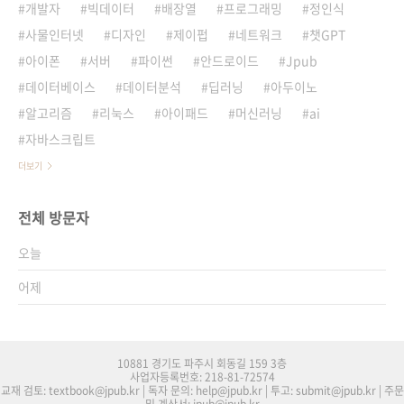
개발자
빅데이터
배장열
프로그래밍
정인식
사물인터넷
디자인
제이펍
네트워크
챗GPT
아이폰
서버
파이썬
안드로이드
Jpub
데이터베이스
데이터분석
딥러닝
아두이노
알고리즘
리눅스
아이패드
머신러닝
ai
자바스크립트
더보기
전체 방문자
오늘
어제
10881 경기도 파주시 회동길 159 3층
사업자등록번호: 218-81-72574
교재 검토: textbook@jpub.kr | 독자 문의: help@jpub.kr | 투고: submit@jpub.kr | 주문