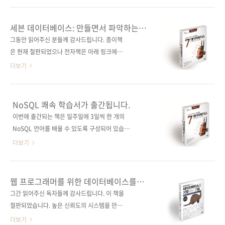
원 ISBN 978-89-94506-61-6 부가기호:
니다. 대용량 데이터에 대한 빠른 처리가 강점으
93560 키워드 스토리지 / 데이터베이스 / SQL
로 인식되면서 국내에서도 금융권과 증권사, 그
세븐 데이터베이스: 만들면서 파악하는
/ 빅 데이터 / RAC / 분 야 데이터베이스 / 오라
리고 통신사를 중심으로 엑사데이터의 채택이
NoSQL
그동안 읽어주신 분들께 감사드립니다. 종이책
클 관련 사이트 ■ 원출판사 도서소개 페이지 ■
늘어나고 있는 것 같습니다. 엑사데이터의 가능
은 현재 절판되었으나 전자책은 아래 링크에서
아마..
성을 미리 알고 작년 3월에 비제이퍼블릭 출판사
구매하실 수 있습니다. 전자책 구매 사이트(가나
더보기
에서는 [Oracle Exadata: 엑사데이터 데이터베
다순)[교보문고] [구글북스] [리디북스] [알라딘]
이스 구축을 위한 실용적 접근]이란 책을 출간을
[예스이십사] [인터파크] 디지털 노마드가 선정
했었는데요, 책으로는 국내에서 엑사데이터를
한 바로 그 책! 요즘은 어딜 가나 ‘빅 데이터’ 이
NoSQL 쾌속 학습서가 출간됩니다.
배우고자 하는 분들에게 유일한 교본이었습니
야기다. 새로운 석유라고 일컬어지는 빅 데이터
이번에 출간되는 책은 일주일에 3일씩 한 개의
다. 이제 거기에 한 종의 책을 더 얹고자 합니다.
들을 도대체 어디에 저장하고 어떻게 처리할 것
NoSQL 언어를 배울 수 있도록 구성되어 있습니
이번에 제이펍에서 펴낼 책의 원서는 [Expert
인가? 여기서 7개 데이터베이스의 매력적인 기
다. 7개의 DB를 다루고 있으니 7주면 당연히6개
더보기
Oracle Ex..
능과 완벽한 쓰임새를 소개한다! 출판사 제이펍
의 NoSQL 언어 + PostgreSQL으를 배울 수가
원출판사 Pragmatic Bookshelf 원서명
있겠네요. ^^; 최근 IT 서비스에 클라우드 기술
Seven Databases in Seven Weeks: A
이 많이 적용되다 보니 NoSQL에 대한 관심도
웹 프로그래머를 위한 데이터베이스를
Guide to Modern Databases and the
더 많아지고 있는 것 같습니다. NoSQL이뭔지
지탱하는 기술
그간 읽어주신 독자들께 감사드립니다. 이 책을
NoSQL Movement(원서 ISBN
궁금하신 분들은 다음 블로그를 참고하세요.
절판되었습니다. 높은 신뢰도의 시스템을 만들
9781934356920) 저자..
==> http://pacino.tistory.com/15 이번 책의
기 위한 나침반! 대용량 데이터를 빠르고 안정적
더보기