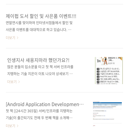
버의 상태를 관리하고 일관성 있게 유지하기 위
다는 소리를 매일 되뇌이는 요즘입니다. ^^; 제
한 프레임워크’입니다.
이펍에서도 새 봄에 출간될 책들을 열심히 준비
제이펍 도서 할인 및 사은품 이벤트!!!
http://www.getchef.com/ 이번에 펴내는
중에 있었는데, 겨우 한 종이나마 이 달 끝자락에
연말연시를 맞이하여 인터넷서점들에서 할인 및
[Chef Solo 입문: 인프라스트럭처 자동화 프레
소개를 할 수가 있게 되어 얼마나 다행인지 모르
사은품 이벤트를 대대적으로 하고 있습니다. 저
임워크]는 아쉽게도 국내 서적이 아니고..
겠습니다. 이번 책을 시작으로 좀 더 자주 여러분
희 제이펍 출판사는 평소에도 10% 할인 + 10%
더보기
을 찾게 되지 않을까 합니다. 조만간 출간예정도
마일리지의 조건으로 인터넷서점에서 구입하실
서에 대한 안내를 한번 해드리도록 하고, 오늘은
수 있었는데요, 이번에는 인터넷서점에 협찬금
이 달 28일에 출간되는 책에 대한 소개를 짧게
을 내거나 공급률을 낮춰 이벤트에 참가하고 있
인생지사 새옹지마라 했던가요?!
늘어놓겠습니다. 大規模サービス技術入門 ―
습니다. 그리고 2009년도 베스트셀러 및 스테디
많은 분들의 입소문을 타고 첫 책 서버 인프라를
データ構造... 새로 나올 책의 원서는 위와 같습
셀러로 뽑혀 별다른 비용 지불 없이 이벤트 도서
지탱하는 기술 지은이 이토 나오야 상세보기 의
니다. 제이펍 출판사의 첫 책이 [서버/인프라를..
에 선정되기도 하였는데요. 그간 구매를 미뤘던
판매량이 점점 늘어나고 있습니다. 책을 구매해
더보기
분들을 위해 인터넷서점별로 어떤 이벤트를 진
주신 분들, 그리고 읽어보고 추천해주신 분들 모
행하고 있는지 정리해드립니다. 평소보다 저렴
두에게 이 자리를 빌려 감사의 말씀을 드립니다.
한 가격에 사은품도 받을 수 있는 기회이니 필요
오늘 아침 인터넷 서점 등에서 판매지수 및 순위,
[Android Application Development]
한 책이 있다면 이번 기간에 구매하시는 것도 나
서평들을 확인하고는 기분이 참 좋아졌습니다.
1장 원고 무료공개!!
첫 책 [(24시간 365일) 서버/인프라를 지탱하는
쁘지 않을 듯합니다. [24시간 365일 서버/인프
서점들마다 골고루 판매지수가 올라가 있었거든
기술]이 출간되기도 전에 두 번째 책을 소개해볼
라를 지탱하는 기술] 예스24: 2010 새해 기대
요. 예스24에서는 IT전문서 분야 2위를 했고, 인
까 합니다. 많은 분들이 메일로 출간여부를 문의
더보기
신간 1,000선 ..