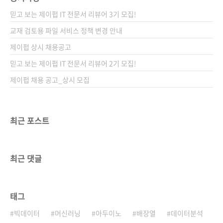
이 아무것도 작업하지 않은 인쇄용..
리려는 게 아니고 컴퓨터전문 온라인 서점인 강
믿고 보는 제이펍 IT 전문서 리뷰어 3기 모집!
컴에 대해 이야기를 좀 해볼까 합니다. 최근 강컴
을 이용하시는 분은 잘 모르시겠지만, 오랫동안
교재 검토용 파일 서비스 정책 변경 안내
강컴을 지켜봐오신 분이라면 강컴이 예전 서초
제이펍 상시 채용공고
동인가에 있었던 강남컴퓨터서적이란 오프라인
믿고 보는 제이펍 IT 전문서 리뷰어 2기 모집!
서점이 모태라는 것을 잘 알고 있을 겁니다. 그때
가 1990년입니다...
제이펍 채용 공고_상시 모집
최근 포스트
최근 댓글
태그
빅데이터
머신러닝
아두이노
배장열
데이터분석