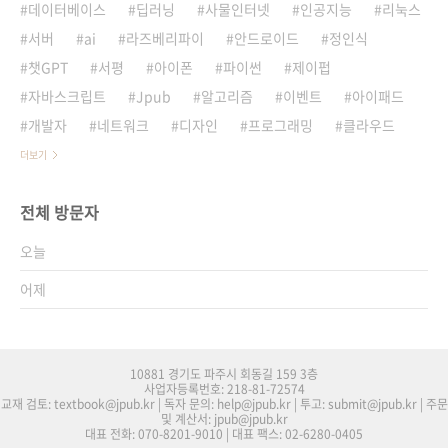
데이터베이스
딥러닝
사물인터넷
인공지능
리눅스
서버
ai
라즈베리파이
안드로이드
정인식
챗GPT
서평
아이폰
파이썬
제이펍
자바스크립트
Jpub
알고리즘
이벤트
아이패드
개발자
네트워크
디자인
프로그래밍
클라우드
더보기
전체 방문자
오늘
어제
10881 경기도 파주시 회동길 159 3층
사업자등록번호: 218-81-72574
교재 검토: textbook@jpub.kr | 독자 문의: help@jpub.kr | 투고: submit@jpub.kr | 주문
및 계산서: jpub@jpub.kr
대표 전화: 070-8201-9010 | 대표 팩스: 02-6280-0405