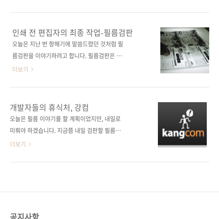
터파크에서는 8위까지 올라갔네요. 아, 윤성우
해오시는 등 관심이 많으신 것 같습니다. 두 번째
님의 저 책은 엉덩이가 정말 무겁군요. 몇년 째
책은 Wrox에서 출간한 [Professional
저 자리를 지키고 있으니 말입니다. ^^; 그렇게
Android Application Development]의 번역
인쇄 전 편집자의 최종 작업-필름검판
서점을 둘러본 뒤 주문서를 열었는데, 평소보다
서입니다. 현재까지 출간된 안드로이드 개발 서
오늘은 지난 번 항해기에 말씀드렸던 것처럼 필
몇곱절이나 많은 주문이 와 있지 않겠습니까? 당
적 중 가장 좋은 평가와 높은 판매를 보이고 있는
름검판을 이야기하려고 합니다. 필름검판은 필
연 입가에 미소가 번지면서 오전 내내 즐겁게 일
책인데요, 이 책의 번역은 1,000여페이지에 걸
름교정이라고 부르기도 하는데, 책을 출간하는
더보기
을 ..
쳐 Qt4에 대해 자세히 다루고 있는 [Qt 4를 이
데 있어 편집자의 마지막 작업이 됩니다. 그 이후
용한 C++ GUI 프로그래밍(제2판)]를 번역하신
에는 인쇄와 제본을 하게 되는데 이는 모두 인쇄
인프라웨어의 조성만 님께서 번역해주고 계십니
소와 제본소의 몫이죠. 인쇄를 하기 위해서는 필
개발자들의 휴식처, 강컴
다. [Professional Android Application
름을 뽑는데, 이 필름을 인쇄에 곧바로 이용하는
오늘은 필름 이야기를 할 계획이었지만, 내일로
Development] 원서에 대한 아마존 캡..
것이 아닙니다. 인쇄를 위해서는 출력한 필름을
미뤄야 하겠습니다. 지금쯤 내일 검판할 필름이
사용하여 알루미늄재질의 PS라는 판 위에 필름
모두 나와 있겠네요. 내일 필름출력실에 가서 포
더보기
과 동일한 상태의 망점을 만들어줘야 합니다. 이
스팅할 자료들을 만들어 저녁에 올려보도록 하
판(PS판 혹은 인쇄판)과 잉크를 이용하여 용지
겠습니다. 내일은 인터넷서점인 예스24와 인터
에 인쇄를 하게 되는 거죠. 더 깊게 들어가면 저
파크, 알라딘 등을 방문하여 위탁 계약을 맺을 참
의 무식만 들어나니 여기서 멈추도록 하겠습니
이고, 오늘은 강컴에 다녀왔습니다. 물론, 신규거
다. 출처 :
래 계약차 다녀왔지요. 조건은 서로가 조금씩 양
http://cafe.naver.com/imagoing/141 이것
보를 해서 잘 된 것 같습니다. 계약내용을 말씀드
공지사항