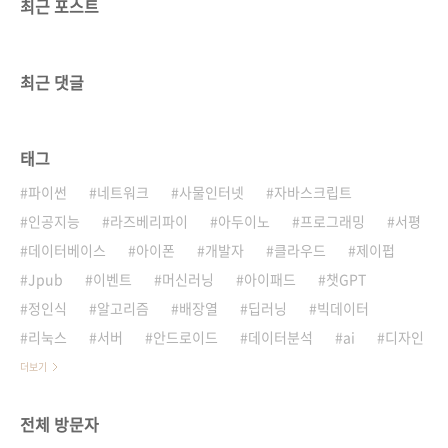
최근 포스트
최근 댓글
태그
파이썬
네트워크
사물인터넷
자바스크립트
인공지능
라즈베리파이
아두이노
프로그래밍
서평
데이터베이스
아이폰
개발자
클라우드
제이펍
Jpub
이벤트
머신러닝
아이패드
챗GPT
정인식
알고리즘
배장열
딥러닝
빅데이터
리눅스
서버
안드로이드
데이터분석
ai
디자인
더보기
전체 방문자