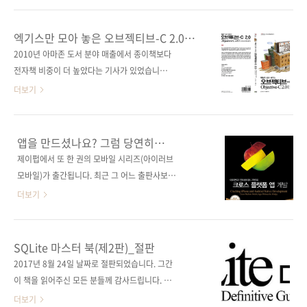
책을 계약했기 때문입니다. 어제 국내에 출간된
(Neil Smyth) 역자명 황반석 출판일 2011년
[핵심만 골라 배우는 오브젝티브-C 2.0]의 저자
12월 6일 페이지 248쪽 시리즈 I♥Mobile 15
엑기스만 모아 놓은 오브젝티브-C 2.0
인 닐 스미스(Neil Smyth)는 지난 번 포스트에
(아이러브모바일 15) 판 형 4*6배판 변형
책이 출간됩니다.
2010년 아마존 도서 분야 매출에서 종이책보다
서도 말씀했듯이 다작을 하며 책을 아마존에서
(188*245) 반양장(Soft Cover) 정 가 22,000
전자책 비중이 더 높았다는 기사가 있었습니다.
전자책으로 판매하고 있었는..
원 ISBN 978-89-94506-29-6 부가기호:
미국에서의 전자책 성장은 정말 눈부실 정도인
더보기
13560 분 야 프로그래밍 언어 / 오브젝티브-C
데요. 나름대로 그 이유를 생각해본 적이 있었습
키워드 아이폰 / 아이패드 / 맥 OS / Xcode /
니다! 가장 먼저 든 생각은 북미 최대의 인터넷
GNUstep / 데이터 타입 / 연산자 / 표현식 / 객
쇼핑몰인 아마존에서 전자책을 정책적으로 밀고
앱을 만드셨나요? 그럼 당연히
체지향 / Foundation 프레임워크 / 문자열 / ..
있기에 가능하지 않았나라는 것과 전자책에 최
안드로이드 마켓과 앱스토어 모두
제이펍에서 또 한 권의 모바일 시리즈(아이러브
올리셔야죠!
적화되어 있는 킨들이라는 우수한 전용 뷰어가
모바일)가 출간됩니다. 최근 그 어느 출판사보다
있다는 점일 겁니다. 우리나라처럼 온/오프라인
많은 모바일 서적을 출간하고 있는 Apress 출판
더보기
서점별로 단말기가 다르고 제작방식도 달라 독
사의 번역서입니다. 저희가 계약할 당시 제목은
자들의 의 접근을 어렵게 하지 않고 있다는 점이
[Multimobile Development: Building
가장 큰 이유라고 봤습니다. 그리고 우리나라에
Applications for the IPhone and Android]
SQLite 마스터 북(제2판)_절판
서는 대문만 나서면 서점을 만날 수 있지만(이젠
였으나 최근 도서명이 변경되어 [Cracking
2017년 8월 24일 날짜로 절판되었습니다. 그간
이것도 옛말이 되어가진 하지만요ㅠㅠ) 미국은
iPhone and Android Native Development]
이 책을 읽어주신 모든 분들께 감사드립니다. 출
지리적 여건상 책을 접할 수 있는 공간이 오프라
로 판매되고 있는 책입니다. 이 책을 지은 저자가
판사 제이펍 원출판사 Apress 원서명 The
더보기
인 서점보다는 온라인이 더..