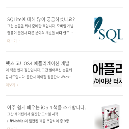
동일한 형태로 집필한 자매서가 있는데,
Definitive Guide to SQLite(2/e)(원서 ISBN
[Cracking Windows Phone and
9781430232254) 저자명 그랜트 알렌(Grant
BlackBerry Native Development]입니다. 하
Allen), 마이크 오웬스(Mike Owens) 역자명 심
SQLite에 대해 많이 궁금하셨나요?
지만 이 책은 저희가 계약을 하지 않았고, 아마도
재철 출판일 2011년 4월 20일 페이지 400쪽 판
그런 분들을 위해 준비한 책입니다. 모바일 개발
국내에서 블랙베리 ..
형 4*6배판 변형(188*245) 반양장(Soft
열풍이 불면서 다른 분야의 개발을 하다 안드로
Cover) 정 가 25,000원 ISBN 978-89-94506-
이드나 아이폰 개발로 옮겨오신 분들이 많을 것
더보기
15-9 부가기호: 13560 시리즈 I♥Mobile
같습니다. 그런 분들에게 SQLite는 듣보잡, 아
11(아이러브모바일 11) 분야 모바일 프로그래
니 듣보신(듣도, 보도 못했지만 신기한 놈) 정도
밍 / 데이터베이스 키워드 아이폰 / 아이패드 /
로 여겨지지 않을까 합니다. MS-SQL이나
렛츠 고! iOS4 애플리케이션 개발
안드로이드 / RDBMS / 임베디드 데이터베이스
Oracle처럼 크고 무겁지도 않으면서도 어떻게
이 책은 현재 절판입니다. 그간 읽어주신 분들께
/ ..
그 많은 DB를 빠르게 처리하는지 놀라울 정도입
감사드립니다. 출판사 제이펍 원출판사 Wrox 원
니다. 스마트폰을 비롯한 대부분의 임베디디 기
서명 Beginning iOS 4 Application
더보기
기에서 앞으로의 활약이 더욱 기대되는 녀석입
Development(원서 ISBN 9780470918029)
니다! http://www.sqlite.org/ 또한 SQLite의
저자명 웨이멍 리(Wei-Meng Lee) 역자명 황반
또다른 장점은 다양한 프로그래밍 개발 환경에
석 출판일 2011년 3월 30일 페이지 780쪽 판
아주 쉽게 배우는 iOS 4 책을 소개합니다.
서 사용이 가능한 강력한 기능들을 갖추고 있습
형 4*6배판 변형(188*245) 반양장(Soft
그간 제이펍에서 출간한 모바일 서적
니다. 그리고 C, 자바(Java), 펄(Perl), PHP, 파
Cover) 정 가 35,000원 ISBN 978-89-94506-
(I♥Mobile)이 절판된 책을 포함하여 총 9종이
이썬(Python), 루비(..
11-1 부가기호: 13560 시리즈 I♥Mobile
출간되었는데요, 그 중에 아이폰 운영체제에 관