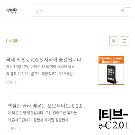
본문 바로가기
아이폰
국내 최초로 iOS 5 서적이 출간됩니다.
지난 10월 12일 아이폰 4S에 이어 스티브 잡스
의 유작 iOS 5가 발표가 되었었죠? iOS 5에는
iCloud의 사용, 트위터와의 연동, 아이패드를 위
더보기
한 멀티태스킹 제스터 등 여러 다양한 기능들이
새로 추가되었죠. 참고 블로그: [카인플러트] 나
만의 공간!의 iOS 5의 특징 정리해보기 iOS 5에
핵심만 골라 배우는 오브젝티브-C 2.0
관한 원서들도 대부분 빨라야 12월부터 출간되
이 책은 현재 절판입니다. 그간 읽어주신 독자들
기 시작하는데, 이번에 저희가 출간하는 iOS 5
께 감사드립니다. 출판사 제이펍 원출판사
서적은 번역서임에도 불구하고 다른 원서들과
Payload Media 원서명 Objective-C 2.0
더보기
거의 같은 시기에 나올 수 있었던 건 미국의 전자
Essentials, second edition 저자명 닐 스미스