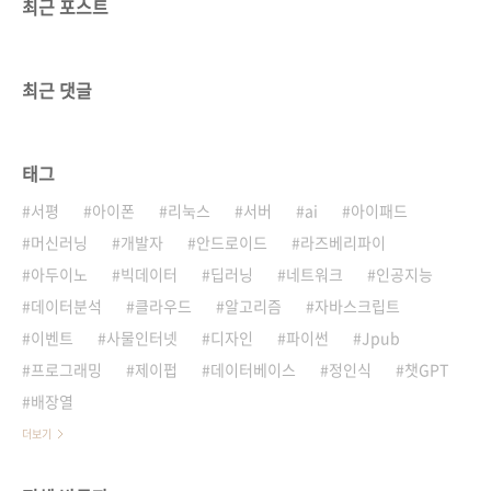
최근 포스트
최근 댓글
태그
서평
아이폰
리눅스
서버
ai
아이패드
머신러닝
개발자
안드로이드
라즈베리파이
아두이노
빅데이터
딥러닝
네트워크
인공지능
데이터분석
클라우드
알고리즘
자바스크립트
이벤트
사물인터넷
디자인
파이썬
Jpub
프로그래밍
제이펍
데이터베이스
정인식
챗GPT
배장열
더보기