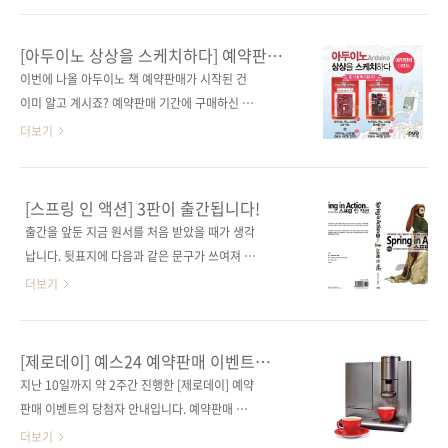
오늘부터 예약판매가 시작되었어.서점으로 가
니다. 왜냐하면 응모 방법 조건을 모두 지켜주신
자!그럼 3화에서 만나! ■ 미리보기(앞부속, 본
분들이 그렇게 많지 않았습니다. 다음에는 좀 더
[아두이노 상상을 스케치하다] 예약판매
문 일부) ■ 도서구매 사이트(가나다순) [교보문
쉽고 재밌는 이벤트를 할 수 있도록 준비해 보겠
이벤트
이번에 나올 아두이노 책 예약판매가 시작된 건
고] [도서11번가] [알라딘] [예스이십사] [쿠팡]
습니다! 이제부터 당첨자를 발표하고자 합니다.
이미 알고 계시죠? 예약판매 기간에 구매하신 분
■ 제이펍 소식..
응모해주신 분들 모두에게 행운의 기회를 드리
중 10분께 아두이노 호환 보드를 드리는 이벤트
더보기
고자 공정하게 사다리 타기를 했습니다! 포털사
를 진행합니다.
이트 다음에서 사다리게임으로 검색하면 나오는
NEWTC(http://newtc.co.kr/index.php)에서
플래시 게임으로 추첨하였고 이름은 응모해주신
제공해 주신 아두이노 호환 보드 키트를 추첨하
[스프링 인 액션] 3판이 출간됩니다!
순서대로, 결과는 완제품-DIY의 순서로 나열하
여 드릴 예정이니 많은 응모를 부탁합니다. # 응
출간을 앞둔 지금 원서를 처음 받았을 때가 생각
여 진행하였습니다. 그 결과... 두구두구두구! 당
모 기간 : 2014-05-21 ~ 2014-05-30 # 당첨
납니다. 뒷표지에 다음과 같은 문구가 쓰여져 깜
첨되신 분들 축하합니다! 배송을 위해서 정보를
인원 : 총 10명 완제품 호환 보드 + USB to 시리
짝 놀랐었는데요. Nearly 100,000
더보기
아래 공간에 입력을 ..
얼 업로더 (5명) DIY 조립용 호환 보드 + USB
developers have used this book to learn
to 시리얼 업로더 (5명)) # 당첨자 발표 : 6월 첫
Spring! [스프링 인 액션]의 1판과 2판의 영어
째 주 제이펍 블로그와 페이스북에서 발표 예정
원서를 포함하여 세계 각국에서 번역된 서적까
[제로데이] 예스24 예약판매 이벤트
# 응모 방법 : 제이펍 페이스북 페이지의 ‘좋아
지 모두 포함한 수치이겠지만, 프로그래밍 서적
당첨자 안내
지난 10일까지 약 2주간 진행한 [제로데이] 예약
요’를 누른다(이미 게시물을 받고 계신 분들은
이 10만부 판매란 것은 거의 초초초 베스트셀러
판매 이벤트의 당첨자 안내입니다. 예약판매 기
Pass!) 구매 ..
입니다. 그만큼 스프링 개발자들로부터 큰 호응
간에 구매하신 모든 분들에게 1,000원씩의 적립
더보기