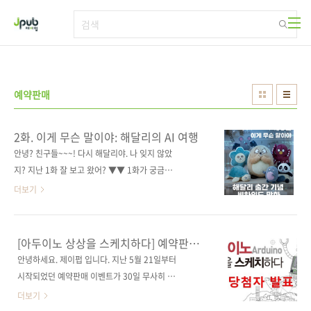
본문 바로가기
예약판매
2화. 이게 무슨 말이야: 해달리의 AI 여행
안녕? 친구들~~~! 다시 해달리야. 나 잊지 않았
지? 지난 1화 잘 보고 왔어? ▼▼ 1화가 궁금한
친구들은 여기 ▼▼
더보기
https://jpub.tistory.com/469004 친구들, 분
명 한국어인데못 알아 듣겠는 거 있어?특히 AI
용어가 그렇더라고.그래 뭐 사실 한글로 쓴 영어
[아두이노 상상을 스케치하다] 예약판매
지.근데 '토큰'이라니... 너무하잖아? 아무튼 이
이벤트 당첨자 발표
안녕하세요. 제이펍 입니다. 지난 5월 21일부터
여행이 끝날 때쯤이면 조금 알게 될지도?《해달
시작되었던 예약판매 이벤트가 30일 무사히 마
리와 함께 떠나는 신나는 AI 여행》의출발까지
감되었습니다. 많이 성원해 주셨음에도 불구하
더보기
함께 하자구! 다음화가 또 있다니! 신나지? 참,
고 응모 방법이 너무 복잡했었나 하고 고민했습