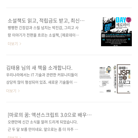
을 받았던 책일 겁니다. 국내에서도 이 책의 1판
금이 지급되었을 겁니다. 혹시 적립되지 않은 분
은 에이콘 출판사에서 번역 출간되었고, 2판은
이 있으면 출판사로 전화나 메일 주시면 확인해
ITC 출판사에서 번역되어 제법 많이 판매된 것
드리도록 하겠습니다. 그리고 아래의 커피머신
소설책도 읽고, 적립금도 받고, 최신
으로 알고 있습니다. 지금 서점에서 보니 1판이
을 받게 될 분은 대전에 사시는 유*영 님이 선정
커피머신도 받으세요~~~
팽팽한 긴장감과 스릴 넘치는 박진감, 그리고 사
아직도 판매되고 있네요. 에이콘 출판사에 살짝
되셨습니다. 2012년 흑룡의 기운을 모아 왕 축
랑 이야기가 전편을 흐르는 소설책, [제로데이]
미안하네요.. 아무튼 이제 스프링..
하드립니다. 경품은 금주 내로 배송하도록 하겠
예약판매이벤트 이벤트 하나! 예약판매기간 구
더보기
습니다. 당첨자: 대전 서구 월평동에 사시며, 예
매자에게만 10% 할인 + 10% 마일리지 지급 +
스24 아이디 momo**sang을 사용하는 유*영
1,000원 적립금을 지급합니다. 이벤트 두울! 예
님! * 이벤트 당첨자 추첨은 예스24에서 공정하
약판매 구입자 중 한 분을 추첨(예스24 선정)하
김태용 님의 새 책을 소개합니다.
게 진행함을 알려 드립니다.
여 100년 이상의 역사를 자랑하는 인벤텀사의
우리나라에서는 IT 기술과 관련한 커뮤니티들이
최신 커피머신(인벤텀 카페인벤터)을 증정해드
상당히 많이 형성되어 있죠. 새로운 기술들이 나
립니다. 예약판매 종료일은 1월 10일까지입니
올 때마다 그와 관련된 까페나 커뮤니티들을 개
더보기
다. ☞ 예약판매이벤트 페이지 바로가기 ☞ 도서
설하여 새로운 정보들을 교환하게 됩니다. 운영
구매페이지 바로가기 ☞ 도서 미리보기(처음~3
체제, DB 종류, 개발언어 등에 따라서 다양하게
장까지)
개설되어 있고, 온라인과 오프라인을 넘나들면
[마로의 꿈: 액션스크립트 3.0으로 배우는
서 왕성한 활동들을 하고 있습니다. 새로운 IT 기
소셜 게임 프로그래밍] 예약판매 안내
오랜만에 신간 소식을 알려 드리게 되었습니다.
술을 접하고 부족한 지식을 보충하는 데에는 관
근 두 달 보름 만이네요. 앞으로는 좀 더 자주 신
련 서적이 유일한 시대는 정말 호랭이 담바고 피
간 소식들을 알릴 수 있을 것 같습니다. 오늘은