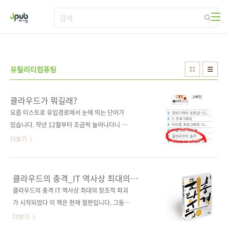
본문 바로가기
유틸리티컴퓨팅
클라우드가 뭐길래?
요즘 티스트로 유입경로에서 눈에 띄는 단어가
있습니다. 작년 12월부터 조금씩 늘어나더니 요
즘은 거의 1/5 수준까지 점령(?)해버렸습니다.
더보기
바로 '클라우드 컴퓨팅 관련주'입니다. 혹시나 해
서 저도 서핑을 해서 좀 알아봤더니 클라우드와
관련된 사업을 하고 있는 기업의 주식들이 고공
클라우드의 충격_IT 역사상 최대의
비행을 하고 있네요. 클라우드 컴퓨팅 기술이 앞
창조적 파괴가 시작되었다
클라우드의 충격 IT 역사상 최대의 창조적 파괴
으로 우리의 생활을 어떻게 바꿔놓을지 궁금해
가 시작되었다 이 책은 현재 절판입니다. 그동안
집니다. 클라우드 관련 주식에 투자를 하는 사람
읽어주신 독자들께 감사드립니다! 출판사 제이
더보기
들에게는 저희 출판사의 책 [클라우드의 충격]이
펍 원출판사 동양경제신보사(東洋経済新報社)