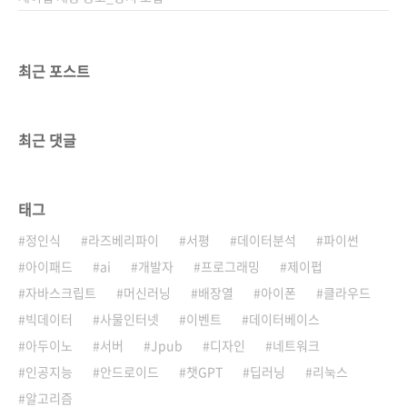
최근 포스트
최근 댓글
태그
정인식
라즈베리파이
서평
데이터분석
파이썬
아이패드
ai
개발자
프로그래밍
제이펍
자바스크립트
머신러닝
배장열
아이폰
클라우드
빅데이터
사물인터넷
이벤트
데이터베이스
아두이노
서버
Jpub
디자인
네트워크
인공지능
안드로이드
챗GPT
딥러닝
리눅스
알고리즘