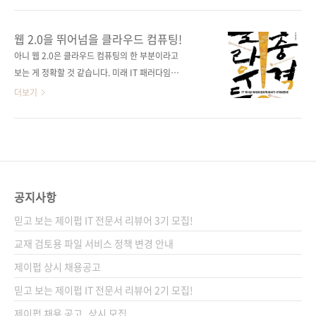
클라우드에 관한 명확한 이해를 돕는 데 좋은 참
(원서 ISBN 9784492580820) 원서명 クラウ
고자료가 될 것 같습니다. 이런 분위기에 업혀 이
ドの衝撃 저자명 시로타 마코토(城田 真琴) 역
웹 2.0을 뛰어넘을 클라우드 컴퓨팅!
책도 최근 판매가 다시 늘고 있습니다.오늘자 예
자명 진명조 출판일 2009년 10월 22일 페이지
아니 웹 2.0은 클라우드 컴퓨팅의 한 부분이라고
스24에 컴퓨터 베스트셀러 순위를 보니 6위에
204쪽 판 형 신국판 변형(148*212) 반양장
보는 게 정확할 것 같습니다. 미래 IT 패러다임을
랭크되어 있네요. [클라우드의 충격]이 클라우드
(Soft Cover) 정 가 18,000원 ISBN 978-89-
바꾼다는 클라우드 컴퓨팅! 이에 관한 기술소개
더보기
컴퓨팅에 ..
962410-3-4 부가기호: 03300 분 야 인터넷 /
서가 출간됩니다. 『클라우드의 충격』 이 책에
인터넷 비즈니스 / 트렌드 / IT 교양 관련 사이트
서는 클라우드의 정의, 유틸리티 컴퓨팅과 그리
일본 아마존 소개 페이지 : クラウドの衝撃
그 컴퓨팅과의 비교, 컴퓨터 시스템의 변화를 고
――IT史上最大の創造的破... 저자 트위터:
찰해보면서 클라우드 컴퓨팅으로의 필연적인 이
http://twitter.com/Makoto_Shirota 샘플..
행이 왜 올 수밖에 없는지 그 이유를 살펴봅니다.
또한 미국의 아마존, 구글, 세일즈포스닷컴을 필
공지사항
두로 하는 클라우드 컴퓨팅의 선두기업들의 전
믿고 보는 제이펍 IT 전문서 리뷰어 3기 모집!
략 및 이에 대응하는 기존 IT 거인이라고 할 수
있는 마이크로소프트, 오라클, IBM, HP 등의 대
교재 검토용 파일 서비스 정책 변경 안내
응전략들도 살펴봅니다. 비즈니스의 일대 변혁
제이펍 상시 채용공고
을 가져올 클라우드 컴퓨팅은 벤처, 중소기업, 대
믿고 보는 제이펍 IT 전문서 리뷰어 2기 모집!
기업의 사업전략의 수정을 불가피하게 만들 것
이며, 개인..
제이펍 채용 공고_상시 모집