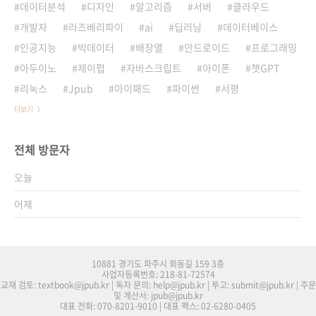
데이터분석
디자인
알고리즘
서버
클라우드
개발자
라즈베리파이
ai
딥러닝
데이터베이스
인공지능
빅데이터
배장열
안드로이드
프로그래밍
아두이노
제이펍
자바스크립트
아이폰
챗GPT
리눅스
Jpub
아이패드
파이썬
서평
더보기
전체 방문자
오늘
어제
10881 경기도 파주시 회동길 159 3층
사업자등록번호: 218-81-72574
교재 검토: textbook@jpub.kr | 독자 문의: help@jpub.kr | 투고: submit@jpub.kr | 주문
및 계산서: jpub@jpub.kr
대표 전화: 070-8201-9010 | 대표 팩스: 02-6280-0405