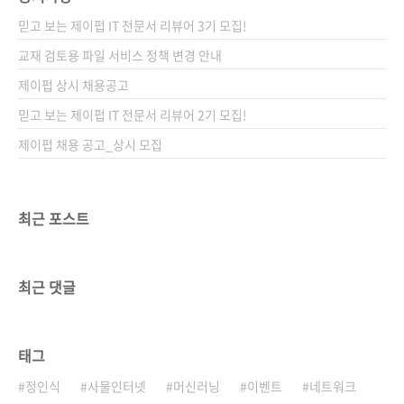
는 일이라 생각됩니다. 빠른 시일 안에 관련 뉴스
믿고 보는 제이펍 IT 전문서 리뷰어 3기 모집!
들만이라도 정리하여 포스팅을 해볼까 합니다.
[클라우드 컴퓨팅 관련 금주 최신 늬우~~스!] 안
교재 검토용 파일 서비스 정책 변경 안내
연구소 `통합보안 페어` 21일 개최 : 21일 '안랩
제이펍 상시 채용공고
통합보안 페어 2009'에서 김홍선 안철수연구소
믿고 보는 제이펍 IT 전문서 리뷰어 2기 모집!
대표가 클라우드 컴퓨팅 서비스 보안전략 발표
하이닉..
제이펍 채용 공고_상시 모집
최근 포스트
최근 댓글
태그
정인식
사물인터넷
머신러닝
이벤트
네트워크