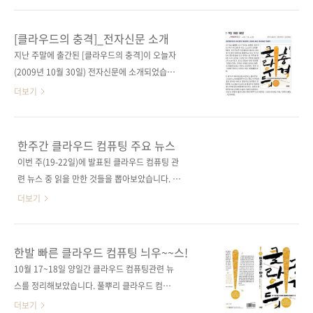
참고하세요.
개월 만에 5만 부가 넘게 판매된 책이었던지라
http://www.fkii.or.kr/edunet/fkii_cloud/fkii_cloud_time.html
저희 제이펍에서도 내심 기대를 했던 게 사실입
[클라우드의 충격]_전자신문 소개
혹시 참가하시는 분들은 사전지식을 충분히 쌓
니다. 뭐, 일본 정도는 아니지만 일본의 1/10 정
지난 주말에 출간된 [클라우드의 충격]이 오늘자
고 가시면 보다 효과적인 수강이 되지 않을까 합
도를 예상했었습니다. 노무라종합연구소에서 근
(2009년 10월 30일) 전자신문에 소개되었습니
니다. 그 사전지식 중에는 ..
무하는 저자가 일본에서는 IT전문 컨설턴트로
다. 전자신문 사이트에서 보기:
더보기
유명하지만 국내에서는 그다지 인지도가 없고,
http://www.etnews.co.kr/news/detail.html?
지금은 열기가 높아졌습니다만 클라우드 컴퓨팅
id=200910280253 아래 그림을 클릭하면 크게
에 대한 분위기가 일본에 비해 냉랭했었던 것들
보실 수 있습니다. 도서 구매 사이트
한주간 클라우드 컴퓨팅 주요 뉴스
이 1/10만을 기대하기에 만들었습니다. 예약판
이번 주(19-22일)에 발표된 클라우드 컴퓨팅 관
매를 하는 동안 눈에 띄는 판매를 보여주지 못해
련 뉴스 중 읽을 만한 것들을 뽑아보았습니다. 가
1/10의 기대마저 접으려는 찰나에 전자신문의
트너가 뽑은 2010년 10대 전략기술 그 첫번째
더보기
소개와 블로그 및 인터넷서..
에 클라우드 컴퓨팅이 뽑혔다는 뉴스와 LG경제
연구소의 클라우드 컴퓨팅에 대해 분석한 글이
눈에 띄네요. 클라우드 컴퓨팅·그린IT… 가트너
한발 빠른 클라우드 컴퓨팅 늬우~~스!
가 뽑은 전략기술 파이낸셜뉴스 가트너가 발표
10월 17~18일 양일간 클라우드 컴퓨팅관련 뉴
한 10대 전략기술은 클라우드 컴퓨팅, 고급 분
스를 정리해보았습니다. 풀뿌리 클라우드 컴퓨
석, 클라이언트 컴퓨팅, 그린 정보기술(IT), 데이
팅 `첫 선` 전자신문 IT/과학 충청북도 출연기
더보기