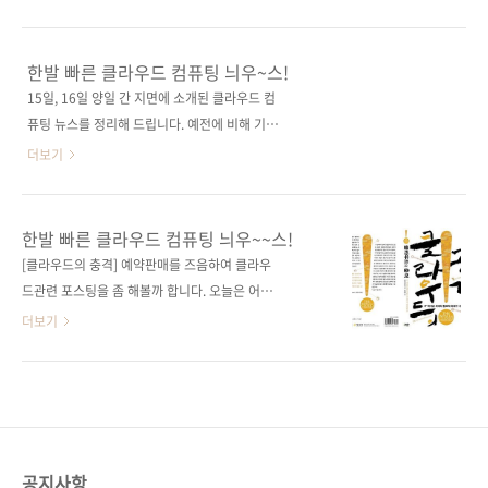
터 센터의 재구성, 소셜 컴퓨팅, 보안 및 작업 감
관인 충청북도지식산업진흥원(원장 한철환)은
시, 플래시 메모리, 가용성을 위한 가상화, 모바
지역 내 중소기업에 클라우드 컴퓨팅 기반 전자
일 애플리케이션 등이다. 시트릭스, 애플리케이
문서관리시스템(EDMS) 서비스를 제공하기 위
한발 빠른 클라우드 컴퓨팅 늬우~스!
션 딜리버리(ADC) 부문 리더 업체로 선정 케이
한 ‘클라우드컴퓨팅 환경조성 및 EDMS 구축 사
15일, 16일 양일 간 지면에 소개된 클라우드 컴
벤치 시트릭스 넷스케일러는 최근 데이터센터의
업’을 마무리하고 11월 말 서비스를 시작한다고
퓨팅 뉴스를 정리해 드립니다. 예전에 비해 기사
클라우드 서비스 및 웹 2.0 애플리케이션 딜리버
18일 밝혔다. IT서비스업계, M&A 후폭풍 거세
가 부쩍 많아진 것이 국내에서도 본격적인 관심
더보기
리에..
진다 디지털데일리 삼성SDS가 최근 핵심사업으
을 갖기 시작한 것 같습니다. 삼성SDS-삼성네트
로 육성하고 있는 '클라우드서비스' 분야는 삼성
웍스 합친다 : 삼성SDS 측은 "합병에 따라 클라
그룹 계열사들을 포함한 복합적인 글로벌 비즈
우드 컴퓨팅, 통합커뮤니케이션(UC) 등 새로운
한발 빠른 클라우드 컴퓨팅 늬우~~스!
니스 모델이라는 평가를 받고 있다. 차세대 이통
ICT서비스 시장을 개척할 수 있는 계기를 마련
[클라우드의 충격] 예약판매를 즈음하여 클라우
시장 주도권 경쟁 '불꽃' 서울경제 차세대 이동통
하게 됐다"며 "향후 전략적 제휴를 지속적으로
드관련 포스팅을 좀 해볼까 합니다. 오늘은 어제
신 시장의 주도권을 잡기 위한 KT와 SK텔레콤
추진해 2015년 글로벌 톱10 ICT서비스 기업으
오늘 다뤄진 클라우드관련 뉴스들을 정리해보았
더보기
의 경쟁이 가열되고..
로 도약할 것"이라고 말했다. 한국레드햇, 내달
습니다. 앗, 오늘이군요. ACC2009가 이미 시작
12일 오픈소스 심포지엄 : 공개 소프트웨어 공정
되었겠네요. 블로그나 트윗터 등을 통해 열심히
이용환경 조성을 위한 정부 정책, 가상화와 클라
중계해주시는 분들 어디 없나요? ^^; 조만간 헐
우드 컴퓨팅이 한국 IT 업계에 미치는 영향, 경제
벗은 제 머리를 위해서라도, 클라우드 컴퓨팅 책
위기 및 기업 도입 증가에 따른 오픈소스 소프트
을 내는 출판사의 운영자로서 국내 기업들의 클
웨어 시장전망 등이 발표된다. KT, ..
라우드 컴퓨팅 사례들을 모아보는 것도 의미있
공지사항