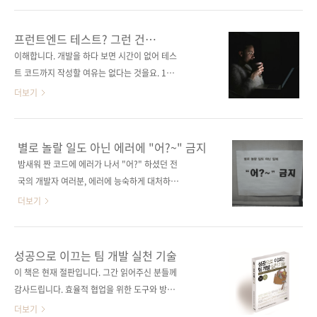
처하는 방법과 에러나 결함을 잘 다루는 방법을
작성을 어려워하는 개발자가 많다. 이 책은 테스
쉽게 설명한다. 주니어 개발자, 디버깅을 제대로
트 코드를 처음 작성하는 프런트엔드 개발자를
프런트엔드 테스트? 그런 건
배운 적이 없는 시니어 개발자, ‘에러가 무서워서
대상으로, 기본적인 테스트 코드 작성법은 물론
도시전설이지~
이해합니다. 개발을 하다 보면 시간이 없어 테스
개발이 즐겁지 않은’ 신입 개발자까지, 작동하지
상황별 테스트 코드 작성법, 다양한 도구 사용법
트 코드까지 작성할 여유는 없다는 것을요. 1분
않는 코드와 매일 씨름하는 모든 개발자에게 추
까지 풍부한 예제와 함께 설명한다. 특히 타입스
1초가 아까운데 꼭 필요한 것 같지 않은 테스트
더보기
천..
크립트, Next.js로 만든 예제를 포함하고 있어
코드를 작성하려니 시간이 너무 아까울 수 있습
최신 실무 지식과 노하우를 익힐 수 있다. 한국어
니다. 일정이 밀리는 것은 아닐까 걱정이 되기도
판 부록으로 깃허브 액션에서의 UI 컴포넌트 테
하고요. 물론 테스트 코드 작성이 모두에게 필요
별로 놀랄 일도 아닌 에러에 "어?~" 금지
스트와 E2E 테스트를 추가 수록해 완성도를 더
한 것은 아니며, 도입하는 것이 쉬운 일도 아닙니
밤새워 짠 코드에 에러가 나서 "어?" 하셨던 전
욱 높였다. 도서구매 사이트(가나다순) [교보문
다. 게다가 UI 컴포넌트 테스트, 시각적 회귀 테
국의 개발자 여러분, 에러에 능숙하게 대처하는
고] [도서11번가] [알라딘] [예스이십사] [인
스트, E2E 테스트 등 프런트엔드 테스트 방법은
방법을 알려주는 책이 나왔습니다. 누구나 에러
더보기
터파..
어찌나 많은지 무엇을 활용해야 할지도 알기 쉽
화면의 빨간 글씨를 마주하고 머리가 하얘지는
지 않죠. 하지만 잘 생각해봅시다. 프런트엔드
경험을 한 적이 있을 겁니다. 에러가 떠도 아무렇
테스트는 귀찮음과 어려움을 이겨낼 만한 장점
지 않게 디버깅하고 해결하는 선배들을 보면 '나
성공으로 이끄는 팀 개발 실천 기술
이 많습니다. 첫째, 제품 안정성이 높아집니다.
는 언제 저렇게 되나' 싶으실 겁니다. 하지만 이
이 책은 현재 절판입니다. 그간 읽어주신 분들께
버그를 사전에 발견할 수 있죠. 버그가 포함된 채
것 또한 알고 계실 겁니다. 그들도 수많은 시행착
감사드립니다. 효율적 협업을 위한 도구와 방법
로 서비스가 배포된 것을 상상해보세요. 끔찍하
오를 겪었다는 것을... 개발을 하다 보면 에러를
론을 말하다! 지속적 개선을 실현하는 최신 개발
더보기
지..