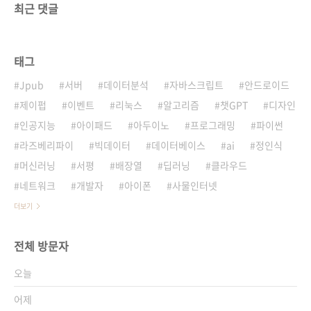
최근 댓글
태그
Jpub
서버
데이터분석
자바스크립트
안드로이드
제이펍
이벤트
리눅스
알고리즘
챗GPT
디자인
인공지능
아이패드
아두이노
프로그래밍
파이썬
라즈베리파이
빅데이터
데이터베이스
ai
정인식
머신러닝
서평
배장열
딥러닝
클라우드
네트워크
개발자
아이폰
사물인터넷
더보기
전체 방문자
오늘
어제