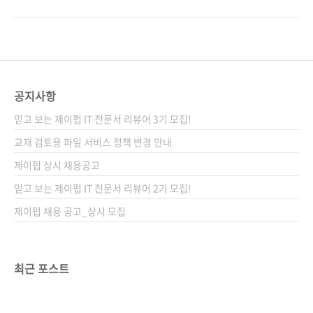
흔하게 접하지만, 누군가에게 체계적으로 에러
흐름과 효율적 프로젝트를 지탱하기 위한 노하
를 배워본 사람은 많지 않을 겁니다. 저연차 때
우를 배우다! 출판사 제이펍 원출판사 기술평론
에러를 해결하는 능력을 갖춘다면, 개발 인생이
사(技術評論社) 원서명 チーム開発実践入門
얼마나 편해질까요? 이 책은 에러의 원인을 빠르
(원서 ISBN: 9784774164281) 저자명 이케다
게 찾는 기술을 쉽게 설명합니다. 특히, 주니어
타카후미, 후지쿠라 카즈아키, 이노우에 후미아
개발자를 대상으로 에러를 두려워하지 않는 마
키 역자명 김완섭 출판일 2014년 10월 10일 페
공지사항
음가짐부..
이지 384쪽 시리즈 (없음) 판 형 크라운판 변형
믿고 보는 제이펍 IT 전문서 리뷰어 3기 모집!
(170*225*18.3) 제 본 무선(soft cover) 정 가
26,000원 ISBN 979-11-85890-06-7
교재 검토용 파일 서비스 정책 변경 안내
(93000) 키워드 버전 관리 / Git / GitHub / 티
제이펍 상시 채용공고
켓 관리 / Jenkins / Vagrant / C..
믿고 보는 제이펍 IT 전문서 리뷰어 2기 모집!
제이펍 채용 공고_상시 모집
최근 포스트