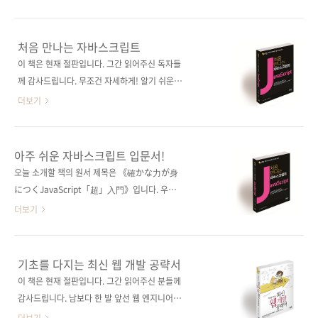
용할 때의 기억을 떠올려 보시기 바랍니다. ‘이
다! 출판사 제이펍원출판사 SB Creative원서명
부분은 이런 역할을 할 것이다’라는 것이 명확하
いちばんよくわかるHTML5＆CSS3デザイ
게 보이는데 막상 원하는 형태로 수정하기 쉽지
ンきちんと入門(원서 ISBN:
처음 만나는 자바스크립트
않았거나, 수정을 하면 오류가 날 것이라는 예상
9784797388541)저자명 카노 스케하루역자명
이 책은 현재 절판입니다. 그간 읽어주신 독자들
과는 달리 아무 이상 없이 동작하는 것을 자주 경
김완섭출판일 2017년 12월 15일페이지 384쪽
께 감사드립니다. 무조건 자세하게! 알기 쉬운 설
험했을 것입니다. 그리고 이런..
시리즈 First Step 시리즈 04판 형
명! 자바스크립트의 왕도를 안내하는 최고의 교
더보기
(170*225*18)제 본 무선(soft cover)정 가
과서! 출판사 제이펍 원출판사 SBクリエイテ
25,000원ISBN 979-11-88621-04-0 (93000)
ィブ 원서명 確かな力が身につく
키워드 HTML / CSS / 웹 개발 / 모바일 / 웹 /
JavaScript「超」入門(ISBN:
아주 쉬운 자바스크립트 입문서!
웹 프로그래밍 / 반응형 디자인분야 웹 프로그래
9784797383584) 지은이 가노 스케하루 옮긴
오늘 소개할 책의 원서 제목은 《確かな力が身
밍 / HTML 관련 사이트■ 아마존 도서 소개 페
이 김완섭 출판일 2017년 2월 24일 페이지 352
につくJavaScript「超」入門》입니다. 우리
이지■ 원출판..
쪽 시리즈 First Step 시리즈 01 판 형 크라운판
말로 바꾸면 "(몸에) 확실히 익히는 자바스크립
더보기
변형(170*225*16) 제 본 무선(soft cover) 정
트 입문" 정도가 되겠네요. 현재 일본에서 자바
가 24,000원 ISBN 979-11-85890-77-7
스크립트 입문서로는 가장 많은 판매를 보이고
(93000) 키워드 자바스크립트 / Javascript /
있는 책입니다. 이 책의 자매서로는 《確かな力
기초를 다지는 최신 웹 개발 공략서
CSS / HTML / 웹 프로그래밍 분 야 프로그래밍
が身につくPython「超」入門》이 있는데,
이 책은 현재 절판입니다. 그간 읽어주신 분들께
> 자바스크립트 관련 사이트 ■ 아마존재팬 도
이 책도 파이썬 입문자들로부터 호평을 받으며
감사드립니다. 남보다 한 발 앞선 웹 엔지니어의
서 소개 페이..
베스트셀러로 판매되고 있습니다. 파이썬 책은 3
의욕과 호기심을 각 분야 고수들의 설명을 통해