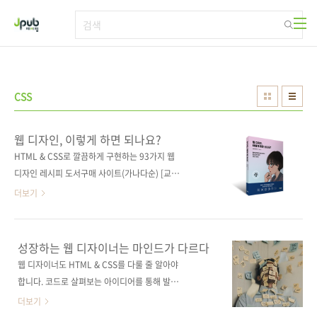
본문 바로가기
CSS
웹 디자인, 이렇게 하면 되나요?
HTML & CSS로 깔끔하게 구현하는 93가지 웹
디자인 레시피 도서구매 사이트(가나다순) [교보
문고] [도서11번가] [알라딘] [예스이십사] [인터
더보기
파크] [쿠팡] 전자책 구매 사이트(가나다순) 교보
문고 / 구글북스 / 리디북스 / 알라딘 / 예스이십
사 출판사 제이펍 저작권사 Mynavi Publishing
성장하는 웹 디자이너는 마인드가 다르다
Co. 원서명 現場で使える Webデザインアイ
웹 디자이너도 HTML & CSS를 다룰 줄 알아야
デアレシピ (ISBN 9784839977351) 도서명
합니다. 코드로 살펴보는 아이디어를 통해 발상
웹 디자인, 이렇게 하면 되나요? 부제목 HTML
을 전환하는 힘을 기르세요. HTML & CSS의 기
더보기
& CSS로 깔끔하게 구현하는 93가지 웹 디자인
초를 익힌 초보 웹 디자이너를 위해 맞춤형으로