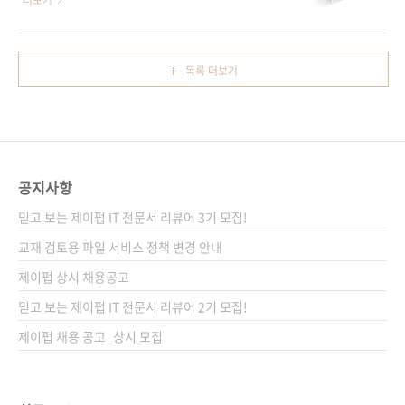
더보기
월 중순 이후 여러분들에게 선보일 수 있을 것 같
만족시킨다! 출판사 제이펍 원출판사 기술평론
습니다. 두 책 모두 국내에서는 제목을 조금 변경
사(技術評論社) 원서명 Web開発の基礎徹底
하여 각각 《처음 만나는 자바스크립트》, 《처
攻略(원서 ISBN: 9784774158655) 저자명 코
목록 더보기
음 만나는 파이썬》으로 나올 예정인데요. 제목
가이 단 외 8인 역자명 정인식 출판일 2014년 5
에서 알 수 있듯이, 이 책들은 프로그래밍을 처음
월 23일 페이지 408쪽 판 형 4x6배판 변형
배우거나 한두 권의 다른 책을 접했던 분들이 보
(188*245) 제 본 무선(soft cover) 정 가
시기에 적당합니다. 책은..
26,000원 ISBN 978-89-94506-94-4
(93000) 키워드 NoSQL / Ajax / CSS / 자바스
공지사항
크립트 / PHP / 파이썬 / 디자인 / 네트워크 분
야 프로그래밍 / 웹 프로그래밍 관련 사이트 ■
믿고 보는 제이펍 IT 전문서 리뷰어 3기 모집!
아마존 도서소개 페이지 ■ 원출판사 도서소개
교재 검토용 파일 서비스 정책 변경 안내
페..
제이펍 상시 채용공고
믿고 보는 제이펍 IT 전문서 리뷰어 2기 모집!
제이펍 채용 공고_상시 모집