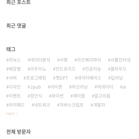
최근 포스트
최근 댓글
태그
리눅스
데이터분석
서평
라즈베리파이
사물인터넷
배장열
아두이노
안드로이드
인공지능
클라우드
서버
프로그래밍
챗GPT
데이터베이스
딥러닝
디자인
Jpub
아이폰
머신러닝
빅데이터
ai
이벤트
정인식
파이썬
제이펍
알고리즘
아이패드
네트워크
자바스크립트
개발자
더보기
전체 방문자