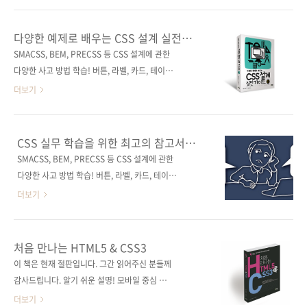
레시피 지은이 고바야시 마사유키 옮긴이 김모
준비된 구현하기 간편하고 사용하기 쉬운 웹 디
세 감수자 (없음) 시리즈 이렇게 하면 되나요? 출
자인 코드 레시피! 실무에 조금 익숙해졌는데, 어
다양한 예제로 배우는 CSS 설계 실전
판일 2022. 11. 10 페이지 296쪽 판 형 46배판
느새 처음의 열정은 식어가고 항상 같은 코드를
가이드
SMACSS, BEM, PRECSS 등 CSS 설계에 관한
변형(188*245*12.6) 제 본 무선(sof..
붙여넣기하며 이미지만 교체하고 있지는 않은가
다양한 사고 방법 학습! 버튼, 라벨, 카드, 테이블
요? 인터넷을 서핑하며 '나도 이렇게 만들어볼
등 실질적인 코드 다수 수록! CSS를 보다 깊이
더보기
까?'라는 새로운 시도를 다짐하다가도, 복잡한
이해할 수 있는 8가지 설계 방법! 도서 구매 사이
코드 구현과 바쁜 마감에 쫓겨서 저번에 쓴 방식
트(가나다순) [교보문고] [도서11번가] [반디앤
을 반복하지는 않았나요? 이렇게 일하며 커리어
루니스] [알라딘] [예스이십사] [인터파크] [쿠
CSS 실무 학습을 위한 최고의 참고서를
가 제대로 쌓이는지 걱정된다면, 잠시 주목하세
팡] 전자책 구매 사이트(가나다순)[교보문고] [구
소개합니다!
SMACSS, BEM, PRECSS 등 CSS 설계에 관한
요. 원하는 코드는 인터넷에서 찾으면 얼추 나옵
글북스] [리디북스] [알라딘] [예스이십사] 출판
다양한 사고 방법 학습! 버튼, 라벨, 카드, 테이블
니다. 그러나 정확하고 빠르게 일 처리를 해야 하
사 제이펍저작권사 기술평론사원서명 CSS設計
등 실질적인 코드 다수 수록! CSS를 보다 깊이
더보기
는 실무에서 ..
完全ガイド ~詳細解説+実践的モジュール集
이해할 수 있는 8가지 설계 방법! 이용자가 많은
(ISBN 9784297111731)저자명 한다 아츠시
만큼 변화도 빠르고 다양한 것이 바로 웹의 세계!
역자명 김연수출판일 2021년 2월 19일페이지
CSS가 제공하는 쉽고 유연한 규칙과 사용성 때
처음 만나는 HTML5 & CSS3
412쪽시리즈 (없음)판 형 46배판변형
문에 환경에 따라 이용하는 형태가 그야말로 천
이 책은 현재 절판입니다. 그간 읽어주신 분들께
(188*245*20)제 본 무선(soft cover)정 가
차만별입니다. 실제로 여러분이 CSS를 직접 구
감사드립니다. 알기 쉬운 설명! 모바일 중심 예
25,000원I..
현하거나, 누군가가 만들어서 배포한 CSS를 사
제!당신이 알던 그 예전의 HTML과 CSS가 아니
더보기