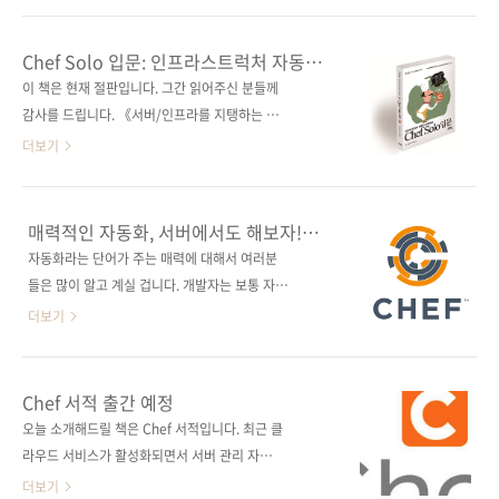
(170*225*18.3) 제 본 무선(soft cover) 정 가
과 같은 도구들은 많이들 들어보셨을 겁니다. 그
26,000원 ISBN 979-11-85890-06-7
리고 이미 각각의 기능을 어느 정도 익혀서 업무
Chef Solo 입문: 인프라스트럭처 자동화
(93000) 키워드 버전 관리 / Git / GitHub / 티
에, 개인 프로젝트에 적용시키고 계신 분들도 계
프레임워크
이 책은 현재 절판입니다. 그간 읽어주신 분들께
켓 관리 / Jenkins / Vagrant / C..
실 겁니다. 하지만 위에서 말한 속담처럼 각각의
감사를 드립니다. 《서버/인프라를 지탱하는 기
기능을 알고 있어도 유기적으로 결합시켜 생산
술》의 저자 이토 나오야의 신작! DevOps 시대
더보기
성과 효율성을 꾀할 수 없다면 보배가 아니라 구
에 갖춰야 할 필수 지식, Chef 가이드! Chef
슬로 끝나고 말 것입니다. 오늘 소개해드릴 책은
Solo를 시작하기 위한 최적의 서적이자 인프라
최근 주목받고 있는 생산성, 효율성에 관한 도구
담당자의 필독서! 출판사 제이펍 원출판사 이토
매력적인 자동화, 서버에서도 해보자!
들을 팀 프로젝트에 제대로 도입하기 위해 각 도
나오야(伊藤直也) 원서명 入門 Chef Solo -
《Chef Solo 입문》
자동화라는 단어가 주는 매력에 대해서 여러분
구들에 대한 소개와 사용법 등을 안내하고 있습
Infrastructure as Code(원서 ASIN:
들은 많이 알고 계실 겁니다. 개발자는 보통 자신
니다. 더불어 팀 단위 프로젝트 진행 시..
B00BSPH158) 저자명 이토 나오야(伊藤直也)
이 사용하는 환경에 대해서 자동화를 많이 하는
더보기
역자명 박상욱 출판일 2014년 2월 21일 시리즈
데, 대부분은 클라이언트 환경에서의 편의를 위
I♥Cloud 08(아이러브클라우드 08) 페이지
한 자동화를 진행하게 됩니다. 왜냐고요? 사용하
176쪽 판 형 크라운판 변형(170*225), 반양장
는 자신이 편리하게 이용할 환경을 구성해야 하
Chef 서적 출간 예정
(soft cover) 정 가 17,000원 ISBN 978-89-
기 때문이죠. 그런데 서버의 설정이나 갱신, 그리
오늘 소개해드릴 책은 Chef 서적입니다. 최근 클
94506-89-0 (93000) 키워..
고 운영 및 관리를 자동화할 수 있는 오픈 소스
라우드 서비스가 활성화되면서 서버 관리 자동
소프트웨어가 있다는 것을 아시는 분 계신가요?
화가 주목을 받고 있습니다. 여러 서버 자동화 관
더보기