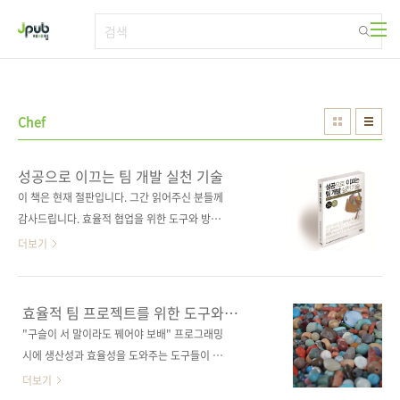
본문 바로가기
Chef
성공으로 이끄는 팀 개발 실천 기술
이 책은 현재 절판입니다. 그간 읽어주신 분들께
감사드립니다. 효율적 협업을 위한 도구와 방법
론을 말하다! 지속적 개선을 실현하는 최신 개발
더보기
흐름과 효율적 프로젝트를 지탱하기 위한 노하
우를 배우다! 출판사 제이펍 원출판사 기술평론
사(技術評論社) 원서명 チーム開発実践入門
효율적 팀 프로젝트를 위한 도구와
(원서 ISBN: 9784774164281) 저자명 이케다
방법론을 말하다!
"구슬이 서 말이라도 꿰어야 보배" 프로그래밍
타카후미, 후지쿠라 카즈아키, 이노우에 후미아
시에 생산성과 효율성을 도와주는 도구들이 많
키 역자명 김완섭 출판일 2014년 10월 10일 페
이 쏟아져 나오고 있습니다. 그중에서도 Git,
더보기
이지 384쪽 시리즈 (없음) 판 형 크라운판 변형
GitHub, Jenkins, Vagrant, Chef, Selenium