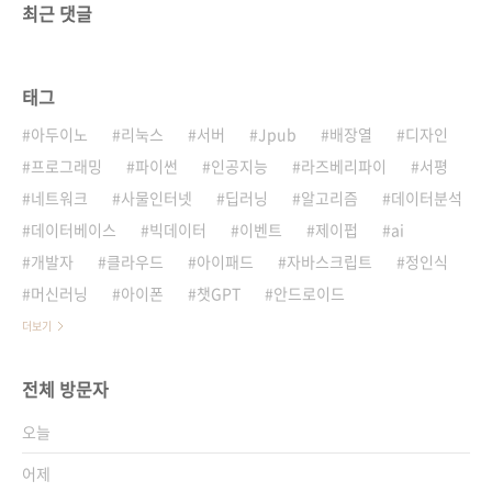
최근 댓글
태그
아두이노
리눅스
서버
Jpub
배장열
디자인
프로그래밍
파이썬
인공지능
라즈베리파이
서평
네트워크
사물인터넷
딥러닝
알고리즘
데이터분석
데이터베이스
빅데이터
이벤트
제이펍
ai
개발자
클라우드
아이패드
자바스크립트
정인식
머신러닝
아이폰
챗GPT
안드로이드
더보기
전체 방문자
오늘
어제