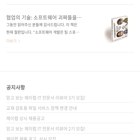
볼 수 있는 계기가 되었으면 합니다. 출판사 제이
니다. 프로그래밍이 무작정 좋아서 방과후마다
펍저자명 정금호출판일 2013년 8월 28일페이
애플II+ 앞에서 시간을 보내던 이 어린아이는 이
협업의 기술: 소프트웨어 괴짜들을
지 268쪽판 형 크라운판 변형(152*215), 반양
후 IBM PC/AT로 MS-DOS 프로그래밍을 독학
움직이는 세 가지 법칙
그동안 읽어주신 분들께 감사드립니다. 이 책은
장(soft cover)정 가 13,800원ISBN 978-89-
하였고, 이어 베이직을 배웠습니다. 그리고 컴퓨
현재 절판입니다. “소프트웨어 개발은 팀 스포츠
94506-73-9 (0332..
터관련학과에 입학하여 프로그래밍을 제대로 배
다.” “성공적인 소프트웨어 개발을 이끄는 세 가
더보기
우면서 각종 공모전에 참여하기도 하였고, 프로
지 법칙 – 겸손, 존중, 신뢰” “지위고하를 떠나
그램을 만드는 아르바이트를 뛰며 등록금과 창
프로젝트를 진행하는 사람이라면 누구나 읽어야
업 밑천을 만들기도 하였습니다. 그렇게 시작한
할 책!” 출판사 제이펍 원출판사 O'Reilly
프로그래머의 길을 아직도 뚜벅뚜벅 걷고 있는
Media 원서명 Team Geek: A Software
이 저자는 샐러리맨에게는 꿈과 같은 1억 가까운
Developer's Guide to Working Well with
연봉을 받고 있습니다. 그리고 벤츠도 타고 다닙
Others(원서 ISBN 9781449302443) 저자명
공지사항
니다. 외형적으..
브라이언 피츠패트릭, 벤 콜린스-서스먼 역자명
믿고 보는 제이펍 IT 전문서 리뷰어 3기 모집!
장현희 출판일 2013년 5월 8일 페이지 260쪽
판 형 신국판 변형(152*215), 반양장(Soft
교재 검토용 파일 서비스 정책 변경 안내
Cover) 정 가 14,800원 ISBN 978-89-94506-
제이펍 상시 채용공고
64-7 부가기호:..
믿고 보는 제이펍 IT 전문서 리뷰어 2기 모집!
제이펍 채용 공고_상시 모집