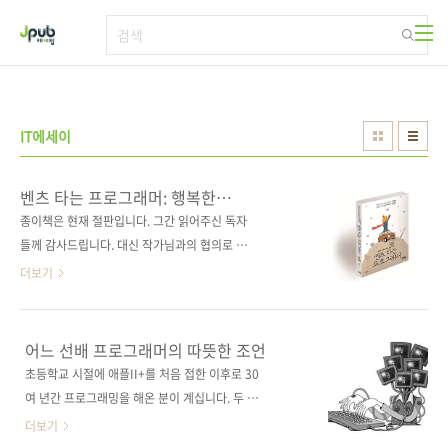
본문 바로가기
IT에세이
벤츠 타는 프로그래머: 행복한
프로그래밍을 위한 어느 선배 개발자의
종이책은 현재 절판입니다. 그간 읽어주신 독자
조언
들께 감사드립니다. 대신 작가님과의 협의로 전
자책을 무료로 배포하고 있으니 많이 읽어주시
더보기
면 고맙겠습니다. 전자책 구매 사이트(가나다순)
[교보문고] [구글북스] [리디북스] [알라딘] [예
스이십사] [인터파크] 치킨집 얘기는 이제 그만!
어느 선배 프로그래머의 따뜻한 조언
30년 경력의 개발자가 같은 길을 걷고자 하는 후
초등학교 시절에 애플II+를 처음 접한 이후로 30
배들에게 던지는 애정 어린 충고와 격려를 담았
여 년간 프로그래밍을 해온 분이 계십니다. 두 권
습니다. 행복한 프로그래밍을 위해 지금 해야 할
의 모바일 프로그래밍 서적을 집필하기도 하였
더보기
건 무엇인지, 난 어떤 꿈을 꾸어야 하는지 상상해
지만, 정작 펴내고 싶었던 책은 따로 있었다고 합