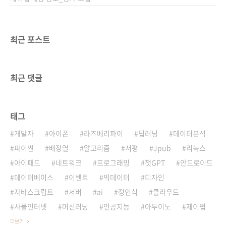
최근 포스트
최근 댓글
태그
개발자
아이폰
라즈베리파이
딥러닝
데이터분석
파이썬
배장열
알고리즘
서평
Jpub
리눅스
아이패드
네트워크
프로그래밍
챗GPT
안드로이드
데이터베이스
이벤트
빅데이터
디자인
자바스크립트
서버
ai
정인식
클라우드
사물인터넷
머신러닝
인공지능
아두이노
제이펍
더보기