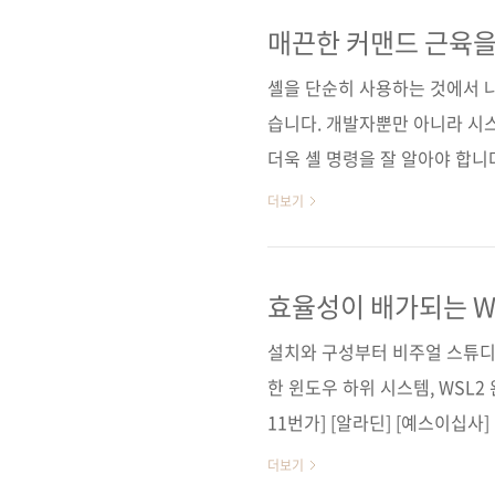
워 유저를 위한 리눅스/유닉스 
가쓰야, 나카무라 소이치, 이
매끈한 커맨드 근육을
수자 (없음) 시리즈 (없음) 출판일
셸을 단순히 사용하는 것에서 나아
(188*24..
습니다. 개발자뿐만 아니라 시
더욱 셸 명령을 잘 알아야 합니
고 싶다면 어떻게 해야 할까요?
더보기
언어로 프로그램을 하나 짜야겠
160제》의 실전 문제 109번
짜라고 시키니까 29줄짜리 코
효율성이 배가되는 W
에는 더 긴 코드가 있긴 하네요
설치와 구성부터 비주얼 스튜디
https://stackoverflow...
한 윈도우 하위 시스템, WSL2
11번가] [알라딘] [예스이십사
고] [구글북스] [리디북스] [알
더보기
Publishing 원서명 Windows Su