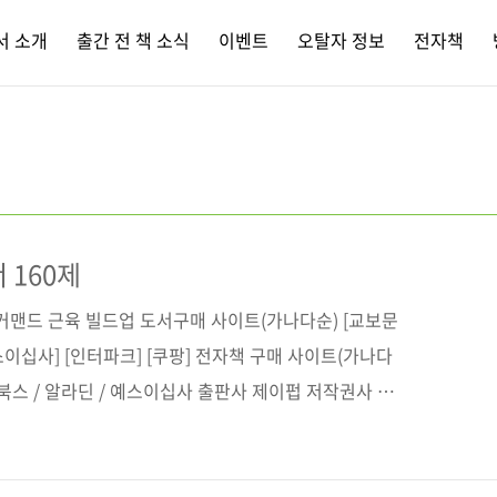
서 소개
출간 전 책 소식
이벤트
오탈자 정보
전자책
 160제
커맨드 근육 빌드업 도서구매 사이트(가나다순) [교보문
예스이십사] [인터파크] [쿠팡] 전자책 구매 사이트(가나다
디북스 / 알라딘 / 예스이십사 출판사 제이펍 저작권사 技
半年以内に習得 シェル・ワンライナー160本ノック
아트 오브 셸 원라이너 160제 부제 텍스트 한 줄의 마법, 파