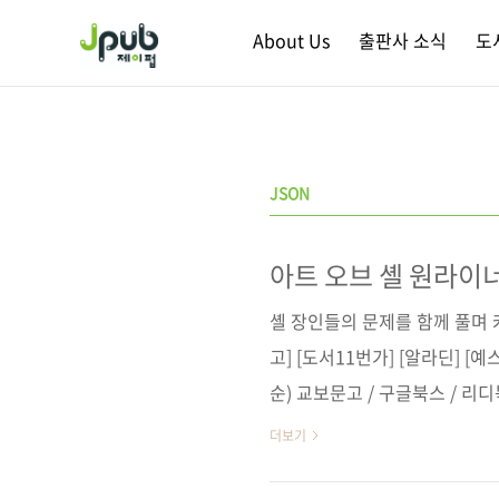
본문 바로가기
About Us
출판사 소식
도
JSON
아트 오브 셸 원라이너
셸 장인들의 문제를 함께 풀며 
고] [도서11번가] [알라딘] [
순) 교보문고 / 구글북스 / 리
術評論社 원서명 1日1問、
더보기
(9784297122676) 도서명 