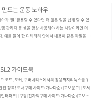
커맨드 지은이 우에다 류이치, 야마다 야스히로, 다시로
마이즈미 미쓰유키, 우에스기 나오후미 옮긴이 김모세 감
 만드는 운동 노하우
 2023. 03. 13 페이지 584쪽 판 형 46배판변형
가 ‘잘’ 활용할 수 있다면 더 많은 일을 쉽게 할 수 있
스템 관리자 등 셸을 항상 사용해야 하는 사람이라면 더
다. 예를 들어 한 디렉터리 안에서 내용이 같은 파일을 찾
 셸 명령(셸 스크립트)에 익숙하지 않다면 파이썬 등의
죠? 이 문제는 이번에 나온 《아트 오브 셸 원라이너
 내용입니다. 귀여운 근육 야옹이 챗GPT에게 파이썬으로
드가 나옵니다. 승리의 챗GPT 검색해보니 스택오버플로
SL2 가이드북
(중복 파일을 찾아서 제거까지 하는 버전).
오 코드, 도커, 쿠버네티스에서의 활용까지리눅스를 위
 완전 정복! 도서구매 사이트(가나다순) [교보문고] [도서
] [인터파크] [쿠팡]전자책구매 사이트(가나다순)[교보문
라딘] [예스이십사] 출판사 제이펍저작권사 Packt
bsystem for Linux(WSL2) Tips, Tricks and