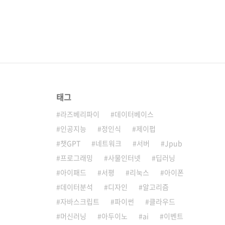
태그
라즈베리파이
데이터베이스
인공지능
정인식
제이펍
챗GPT
네트워크
서버
Jpub
프로그래밍
사물인터넷
딥러닝
아이패드
서평
리눅스
아이폰
데이터분석
디자인
알고리즘
자바스크립트
파이썬
클라우드
머신러닝
아두이노
ai
이벤트