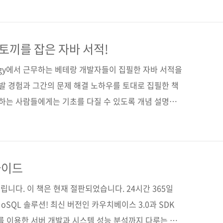
타니모토 신, 사카모토 유이치로, 오카다 타쿠야, 아키바 마
식출판일 2018년 3월 7일페이지 484쪽판 형 46배
oft cover)정 가 28,000원ISBN 979-11-88621-18-
 토끼를 잡은 자바 서적!
 디자인패턴 / Stream API / javadoc / CSV / ..
nology에서 근무하는 베테랑 개발자들이 집필한 자바 서적을
개발 경험과 그간의 문제 해결 노하우를 토대로 집필한 책
 접하는 사람들에게는 기초를 다질 수 있도록 개념 설명과
로 체계적인 설명을 하고 있어서 탄탄한 기본기를 제공할
발자답게 실전 프로그래밍에서의 유지보수, 성능 향상, 개
보여줌으로써 현업 잡바 개발자들에게도 유용한 팁을 제공
토끼를 잡는 법을 책에 고스란히 옮겨 놓았으니 이제 여러
가이드
기 바랍니다. ^^; 여섯 명의 베타리더들께서 모두 극찬
니다. 이 책은 현재 절판되었습니다. 24시간 365일
SQL 솔루션! 최신 버전인 카우치베이스 3.0과 SDK
.js를 이용한 서버 개발과 시스템 성능 분석까지 다루는 실