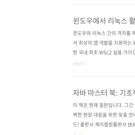
Techniques (ISBN 978
은이 스튜어트 리크스옮긴이 박진수
윈도우에서 리눅스 
18일 페이지 276쪽 판 형 46배판
윈도우와 리눅스 간의 격차를 
서 최상의 앱 개발을 지원하는 
한 국내 최초 WSL2 실용 가
시스템)을 사용하면 윈도우 애
더보기
한층 사용 편의성이 높습니다.
고 한다거나 윈도우 환경에 더 
하면 그 한계를 넘어설 수 있습
자바 마스터 북: 기
이 책에서는 먼저 WSL이 무엇
이 책은 현재 절판입니다. 그간
스 배포판을 WSL에 설치하고 
벽한 현장 대응을 위한 맞춤 안
드! 출판사 제이펍원출판사 
る基礎からオブジェクト指向・