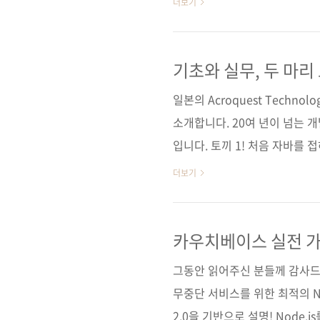
더보기
9784774189093) 저자명 
코토, 무라타 켄이치로역자명 정인
판변형(188*245*23)제 본 무선(s
기초와 실무, 두 마리
7 (93000)키워드 자바 / 객체지향 /
일본의 Acroquest Tech
소개합니다. 20여 년이 넘는 
입니다. 토끼 1! 처음 자바를
함께 실제 코드를 통해 요소별
더보기
것입니다. 토끼 2! 베테랑 개
발 효율 등을 고려한 코드를 
할 것입니다. 이렇게 두 마리 
카우치베이스 실전 
분께서 그 토끼를 직접 잡아보시
그동안 읽어주신 분들께 감사드립
한 책이기도 합니다...
무중단 서비스를 위한 최적의 No
2.0을 기반으로 설명! Node