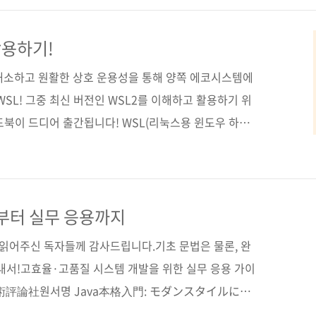
1800562448) 도서명 효율성이 배가되는 WSL2 가이드북지
 감수자 (없음) 시리즈 (없음) 출판일 2022년 3월
활용하기!
변형(188*245..
해소하고 원활한 상호 운용성을 통해 양쪽 에코시스템에
WSL! 그중 최신 버전인 WSL2를 이해하고 활용하기 위
이드북이 드디어 출간됩니다! WSL(리눅스용 윈도우 하위
플리케이션과 기본 리눅스 도구를 함께 실행할 수 있어
 애플리케이션을 윈도우와 리눅스에서 동시에 개발하려
다양한 도구를 추가해서 사용하고 싶을 때, WSL을 사용
니다. * 마이크로소프트에서 제공하는 WSL2 소개 영상
초부터 실무 응용까지
인지를 여러분이 이해할 수 있게 한 다음에, 다양한 리눅
 읽어주신 독자들께 감사드립니다.기초 문법은 물론, 완
구성하..
내서!고효율·고품질 시스템 개발을 위한 실무 응용 가이
技術評論社원서명 Java本格入門: モダンスタイルによ
実用ライブラリまで(원서 ISBN: