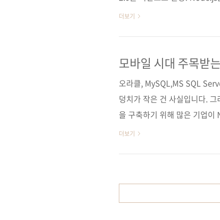
무자용 지침서! 출판사 제이펍 지
더보기
판 형 46배판 변형(188*245*20)
11-85890-14-2 (93000) 키워드
REST / JMeter / N1QL 
모바일 시대 주목받는
스 홈페이..
오라클, MySQL,MS SQL Se
덩치가 작은 건 사실입니다. 그
을 구축하기 위해 많은 기업이 
난 몇 년간 국내에서도 카우치
더보기
발적인 반응에는 한참 미치지 못
성능, 간편한 확장성, 24시간
는 장점임에도 참고할 만한 한
었나 싶습니다. 그래서 이번에
운영해본 박선용 님께서..