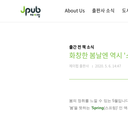
본문 바로가기
About Us
출판사 소식
도
출간 전 책 소식
화창한 봄날엔 역시 '
제이펍 출판사
2020. 5. 6. 14:47
봄의 정취를 느낄 수 있는 5월입니
'봄'을 뜻하는 '
Spring
(스프링)' 인