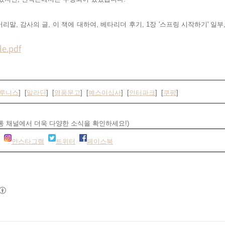
머리말, 감사의 글, 이 책에 대하여, 베타리더 후기, 1장 '스프링 시작하기' 일부
.pdf
루니스
] [
알라딘
] [
영풍문고
] [
예스이십사
] [
인터파크
] [
쿠팡
]
통 채널에서 더욱 다양한 소식을 확인하세요!)
인스타그램
트위터
페이스북