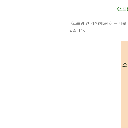
《
스프
《
스프링 인 액션
(
제
5
판
)
》은 바로
같습니다.