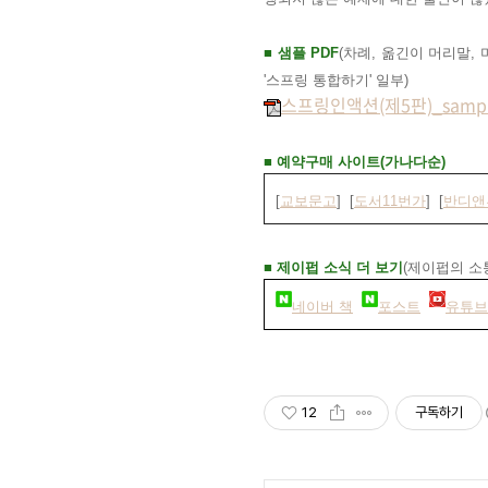
■ 샘플 PD
F
(차례, 옮긴이 머리말, 
'스프링 통합하기' 일부
)
스프링인액션(제5판)_sample
■
예약구매 사이트(가나다순)
[
교보문고
] [
도서11번가
] [
반디앤
#
c30d23
■
제이펍 소식 더 보기
(제이펍의 소
네이버 책
포스트
유튜브
12
구독하기