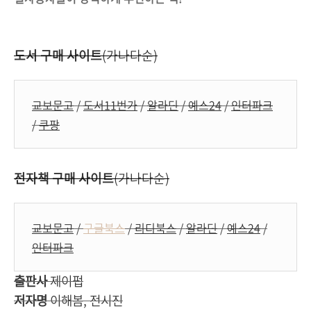
도서 구매 사이트
(가나다순)
교보문고
/
도서11번가
/
알라딘
/
예스24
/
인터파크
/
쿠팡
전자책 구매 사이트
(가나다순)
교보문고
/
구글북스
/
리디북스
/
알라딘
/
예스24
/
인터파크
출판사
제이펍
저자명
이해봄, 전시진