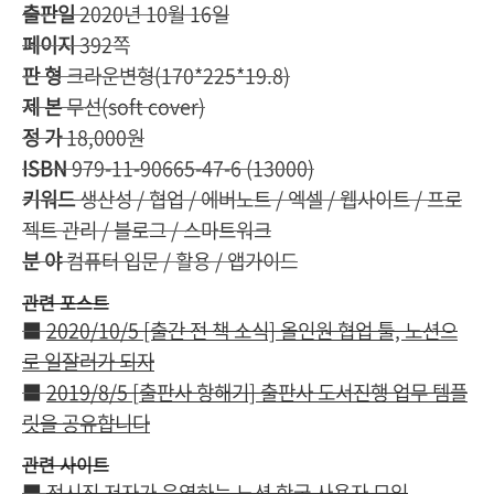
출판일
2020년 10월 16일
페이지
392쪽
판 형
크라운변형(170*225*19.8)
제 본
무선(soft cover)
정 가
18,000원
ISBN
979-11-90665-47-6 (13000)
키워드
생산성 / 협업 / 에버노트 / 엑셀 / 웹사이트 / 프로
젝트 관리 / 블로그 / 스마트워크
분 야
컴퓨터 입문 / 활용 / 앱가이드
관련 포스트
■
2020/10/5 [출간 전 책 소식] 올인원 협업 툴, 노션으
로 일잘러가 되자
■
2019/8/5 [
출판사 항해기] 출판사 도서진행 업무 템플
릿을 공유합니다
관련 사이트
■
전시진 저자가 운영하는 노션 한국 사용자 모임