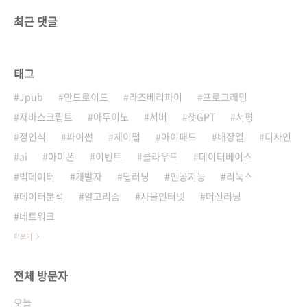
최근 댓글
태그
Jpub
안드로이드
라즈베리파이
프로그래밍
자바스크립트
아두이노
서버
챗GPT
서평
정인식
파이썬
제이펍
아이패드
배장열
디자인
ai
아이폰
이벤트
클라우드
데이터베이스
빅데이터
개발자
딥러닝
인공지능
리눅스
데이터분석
알고리즘
사물인터넷
머신러닝
네트워크
더보기
전체 방문자
오늘