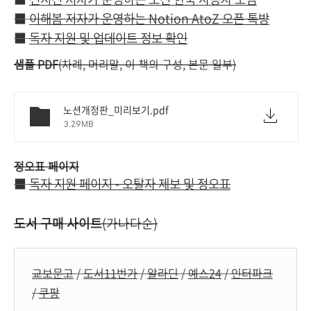
■
이해봄 저자가 운영하는 Notion AtoZ 오픈 톡방
■
독자 지원 및 업데이트 정보 확인
샘플 PDF
(차례, 머리말, 이 책의 구성, 본문 일부)
노션개정판_미리보기.pdf
3.29MB
정오표 페이지
■
독자 지원 페이지 - 오탈자 제보 및 정오표
도서 구매 사이트
(가나다순)
교보문고
/
도서11번가
/
알라딘
/
예스24
/
인터파크
/
쿠팡