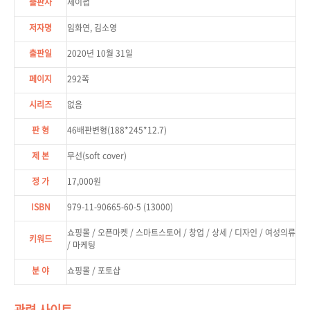
출판사
제이펍
저자명
임화연, 김소영
출판일
2020년 10월 31일
페이지
292쪽
시리즈
없음
판 형
46배판변형(188*245*12.7)
제 본
무선(soft cover)
정 가
17,000원
ISBN
979-11-90665-60-5 (13000)
쇼핑몰 / 오픈마켓 / 스마트스토어 / 창업 / 상세 / 디자인 / 여성의류
키워드
/ 마케팅
분 야
쇼핑몰 / 포토샵
관련 사이트