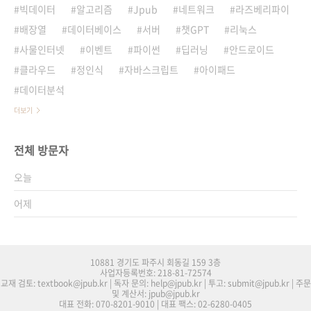
빅데이터
알고리즘
Jpub
네트워크
라즈베리파이
배장열
데이터베이스
서버
챗GPT
리눅스
사물인터넷
이벤트
파이썬
딥러닝
안드로이드
클라우드
정인식
자바스크립트
아이패드
데이터분석
더보기
전체 방문자
오늘
어제
10881 경기도 파주시 회동길 159 3층
사업자등록번호: 218-81-72574
교재 검토: textbook@jpub.kr | 독자 문의: help@jpub.kr | 투고: submit@jpub.kr | 주문
및 계산서: jpub@jpub.kr
대표 전화: 070-8201-9010 | 대표 팩스: 02-6280-0405