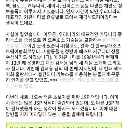
책, 블로그, 커뮤니티, 세미나, 컨퍼런스 등등 다양한 채널로 정
보습득이 이루어지고 있습니다. 언제 시간이 되면 우리나라의
대표적인 커뮤니티를 종류별로 모아서 제공해드려야겠다는
생각이 드네요.
사설이 길었습니다. 아무튼, 우리나라의 대표적인 커뮤니티 중
리눅스를 중심으로 한 오픈소스 기술들을 교환하는
한국리눅
스유저그룹
이란 곳이 있습니다(참고로, 얼마 전 한국공개소프
트웨어협회로부터 그 활동을 인정받아 베스트 커뮤니티 상을
수상하기도 하였습니다). 이 커뮤니티를 1998년부터 현재까
지 13년 째 운영하고 계신 김태용 님의 새 책을 소개해 드리고
자 합니다. 이번에 김태용 님의 네 번째 저서인데, 세 번째 책도
저희 출판사에서 출간되어 리눅스를 이용하는 분들에게 꾸준
히 인기를 얻고 있었죠. ==>
김태용의 리눅스 쉘 스크립트 프
로그래밍 입문
이번에 새로 나오는 책은 초보자를 위한 JSP 책입니다. 이미
시중에는 많은 JSP 서적이 출간되어 있는데, 또 다른 JSP 책
이 필요했을까 하는 생각이 들지도 모르겠습니다. 이에 대한
답변을 저자 머리말에 있는 내용을 발췌해 드립니다.