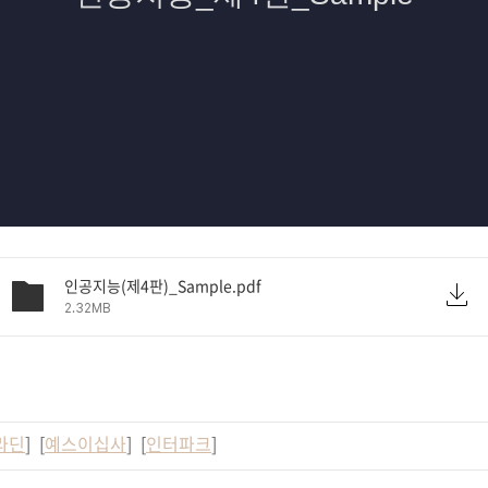
인공지능(제4판)_Sample.pdf
2.32MB
라딘
] [
예스이십사
] [
인터파크
]