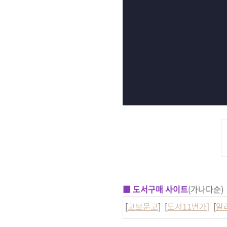
■ 도서구매 사이트
(가나다순)
[
교보문고
] [
도서11번가
]
[
알