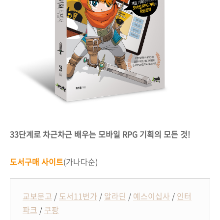
33단계로 차근차근 배우는 모바일 RPG 기획의 모든 것!
도서구매 사이트
(가나다순
)
교보문고
/
도서11번가
/
알라딘
/
예스이십사
/
인터
파크
/
쿠팡