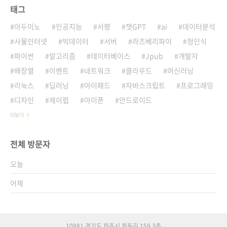
태그
아두이노
인공지능
서평
챗GPT
ai
데이터분석
사물인터넷
빅데이터
서버
라즈베리파이
정인식
파이썬
알고리즘
데이터베이스
Jpub
개발자
배장열
이벤트
네트워크
클라우드
머신러닝
리눅스
딥러닝
아이패드
자바스크립트
프로그래밍
디자인
제이펍
아이폰
안드로이드
더보기
전체 방문자
오늘
어제
10881 경기도 파주시 회동길 159 3층