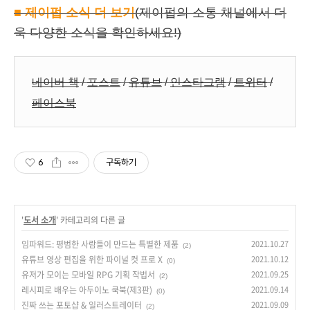
■
제이펍 소식 더 보기
(제이펍의 소통 채널에서 더
욱 다양한 소식을 확인하세요!)
네이버 책
/
포스트
/
유튜브
/
인스타그램
/
트위터
/
페이스북
6
구독하기
'
도서 소개
' 카테고리의 다른 글
임파워드: 평범한 사람들이 만드는 특별한 제품
2021.10.27
(2)
유튜브 영상 편집을 위한 파이널 컷 프로 X
2021.10.12
(0)
유저가 모이는 모바일 RPG 기획 작법서
2021.09.25
(2)
레시피로 배우는 아두이노 쿡북(제3판)
2021.09.14
(0)
진짜 쓰는 포토샵 & 일러스트레이터
2021.09.09
(2)