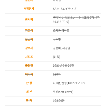
출판사
제이펍
저작권사
SBクリエイティブ
デザインの基本ノート(ISBN 978-47-
원서명
97396-79-9)
지은이
오자와 하야토
옮긴이
구수영
감수자
김현미, 서영열
시리즈
(없음)
출판일
2021년 9월 29일
페이지
220쪽
판 형
46배판변형(188*245*12)
제 본
무선(soft cover)
정 가
19,800원