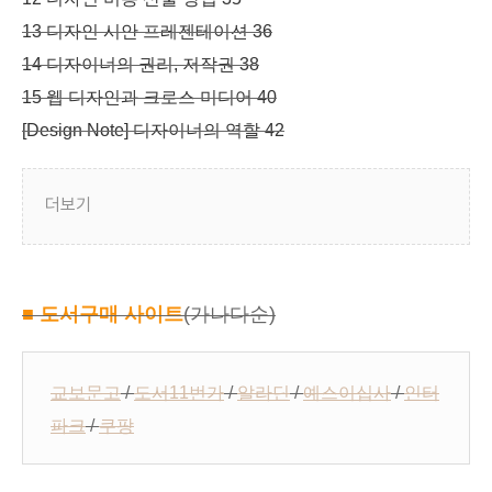
13 디자인 시안 프레젠테이션 36
14 디자이너의 권리, 저작권 38
15 웹 디자인과 크로스 미디어 40
[Design Note] 디자이너의 역할 42
더보기
■ 도서구매 사이트
(가나다순)
교보문고
/
도서11번가
/
알라딘
/
예스이십사
/
인터
파크
/
쿠팡