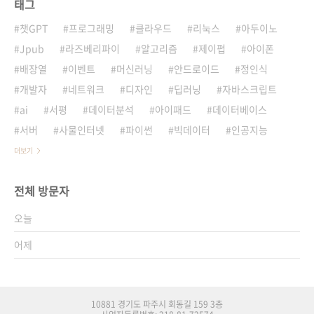
태그
챗GPT
프로그래밍
클라우드
리눅스
아두이노
Jpub
라즈베리파이
알고리즘
제이펍
아이폰
배장열
이벤트
머신러닝
안드로이드
정인식
개발자
네트워크
디자인
딥러닝
자바스크립트
ai
서평
데이터분석
아이패드
데이터베이스
서버
사물인터넷
파이썬
빅데이터
인공지능
더보기
전체 방문자
오늘
어제
10881 경기도 파주시 회동길 159 3층