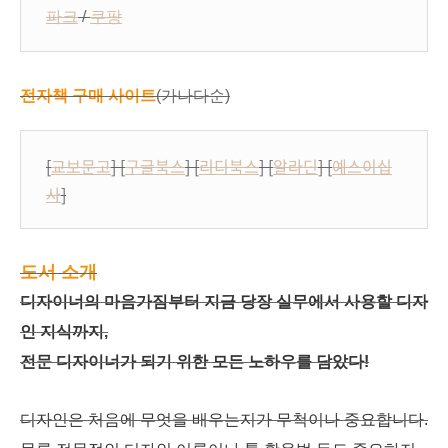
파크
/
쿠팡
전자책 구매 사이트
(가나다순)
[
교보문고
] [
구글북스
] [
리디북스
] [
알라딘
] [
예스이십
사
]
도서 소개
디자이너의 마음가짐부터 지금 당장 실무에서 사용할 디자
인 지식까지,
전문 디자이너가 되기 위한 모든 노하우를 담았다!
디자인은 처음에 무엇을 배우는지가 무척이나 중요합니다.