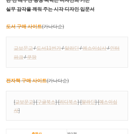
한 번 배우면 평생 써먹는 디자인의 기본
실무 감각을 깨워 주는 시각 디자인 입문서
도서 구매 사이트
(가나다순)
교보문고
/
도서11번가
/
알라딘
/
예스이십사
/
인터
파크
/
쿠팡
전자책 구매 사이트
(가나다순)
[
교보문고
] [
구글북스
] [
리디북스
] [
알라딘
] [
예스이십
사
]