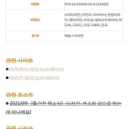
ISBN
979-11-91600-36-0 (13650)
시각디자인, 프린트, 디자이너, 편집디자
키워드
인, 웹디자인, 포토샵, 일러스트레이터, 어
도비, 그리드, 포토그래피, 문자
분 야
예술 / 디자인
관련 사이트
■
저작권사 해당 도서 페이지
■
아마존 해당 도서 페이지
관련 포스트
■
2021/9/9 - [출간전 책소식] - 디자인, 센스와 감으로 하는
게 아니에요!
관련 시리즈