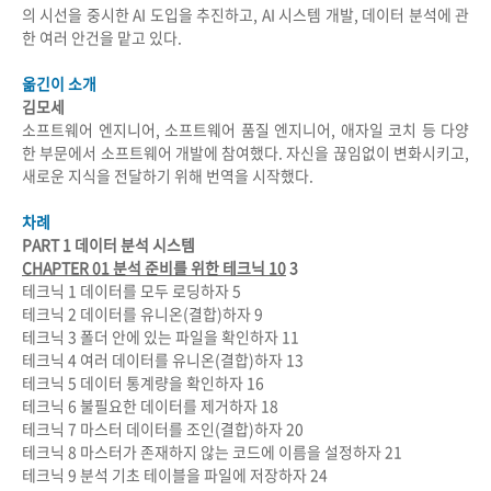
의 시선을 중시한 AI 도입을 추진하고, AI 시스템 개발, 데이터 분석에 관
한 여러 안건을 맡고 있다.
옮긴이 소개
김모세
소프트웨어 엔지니어, 소프트웨어 품질 엔지니어, 애자일 코치 등 다양
한 부문에서 소프트웨어 개발에 참여했다. 자신을 끊임없이 변화시키고,
새로운 지식을 전달하기 위해 번역을 시작했다.
차례
PART 1
데이터 분석 시스템
CHAPTER 01
분석 준비를 위한 테크닉
10
3
테크닉
1
데이터를 모두 로딩하자
5
테크닉
2
데이터를 유니온
(
결합
)
하자
9
테크닉
3
폴더 안에 있는 파일을 확인하자
11
테크닉
4
여러 데이터를 유니온
(
결합
)
하자
13
테크닉
5
데이터 통계량을 확인하자
16
테크닉
6
불필요한 데이터를 제거하자
18
테크닉
7
마스터 데이터를 조인
(
결합
)
하자
20
테크닉
8
마스터가 존재하지 않는 코드에 이름을 설정하자
21
테크닉
9
분석 기초 테이블을 파일에 저장하자
24