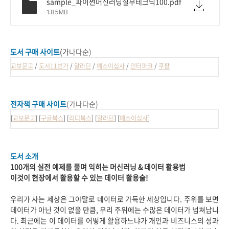
sample_파이썬머신러닝실무테크닉100.pdf
1.85MB
도서 구매 사이트
(
가
나다순)
교보문고
/
도서11번가
/
알라딘
/
예스이십사
/
인터파크
/
쿠팡
전자책 구매 사이트
(가나다순)
[
교보문고
] [
구글북스
] [
리디북스
] [
알라딘
] [
예스이십사
]
도서 소개
100개의 실전 예제를 풀며 익히는 머신러닝 & 데이터 활용법
이것이 현장에서 활용할 수 있는 데이터 활용술!
우리가 사는 세상은 그야말로 데이터로 가득한 세상입니다. 주위를 보면
데이터가 아닌 것이 없을 만큼, 우리 주위에는 수많은 데이터가 넘쳐납니
다. 최근에는 이 데이터를 어떻게 활용하느냐가 개인과 비즈니스의 성과