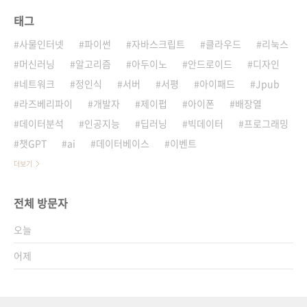
태그
사물인터넷
파이썬
자바스크립트
클라우드
리눅스
머신러닝
알고리즘
아두이노
안드로이드
디자인
네트워크
정인식
서버
서평
아이패드
Jpub
라즈베리파이
개발자
제이펍
아이폰
배장열
데이터분석
인공지능
딥러닝
빅데이터
프로그래밍
챗GPT
ai
데이터베이스
이벤트
더보기
전체 방문자
오늘
어제