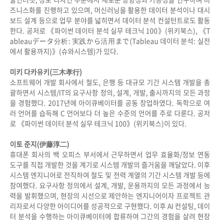
즈니스화를 진행하고 있으며, 머신러닝을 활용한 데이터 분석이나 대시
보드 설계 등으로 업무 분야를 넓히면서 데이터 분석 컨설턴트로도 활동
한다. 공저로 《파이썬 데이터 분석 실무 테크닉 100》(위키북스), 《T
ableauデータ分析: 実践から活用まで(Tableau 데이터 분석: 실전
에서 활용까지)》(슈와시스템)가 있다.
미키 다카유키(三木孝行)
소프트웨어 개발 회사에서 철도, 은행 등 대규모 기간 시스템 개발을 총
괄하면서 시스템/IT의 요구사항 정의, 설계, 개발, 출시까지의 모든 과정
을 경험했다. 2017년에 아이큐베이터를 공동 창업하였다. 독학으로 여
러 언어를 습득해 C 언어보다 더 높은 수준의 언어를 주로 다룬다. 공저
로 《파이썬 데이터 분석 실무 테크닉 100》(위키북스)이 있다.
이토 준지(伊藤淳二)
휴대폰 회사의 백 오피스 부서에서 근무하면서 업무 효율화/정보 연동
도구를 직접 개발한 것을 계기로 시스템 개발의 즐거움을 깨달았다. 이후
시스템 엔지니어로 전직하여 철도 및 전력 계열의 기간 시스템 개발 등에
참여했다. 요구사항 정의에서 설계, 개발, 운용까지의 모든 과정에서 능
력을 발휘했으며, 현장의 시선으로 제안하는 엔지니어이자 프로젝트 관
리자로서 다양한 아이디어를 성공적으로 구현했다. 이후 AI 컨설팅, 데이
터 분석을 수행하는 아이큐베이터에 합류하여 그간의 경험을 살려 현장