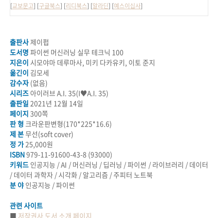
[
교보문고
] [
구글북스
] [
리디북스
] [
알라딘
] [
예스이십사
]
출판사
제이펍
도서명
파이썬 머신러닝 실무 테크닉 100
지은이
시모야마 데루마사
,
미키 다카유키
,
이토 준지
옮긴이
김모세
감수자
(없음)
시리즈
아이러브 A.I. 35(I♥A.I. 35)
출판일
2021년 12월 14일
페이지
300쪽
판 형
크라운판변형(
170*225*16.6
)
제 본
무선(soft cover)
정 가
25,000원
ISBN
979-11-91600-43-8 (93000)
키워드
인공지능
/ AI /
머신러닝
/
딥러닝
/
파이썬
/
라이브러리
/
데이터
/
데이터 과학자
/
시각화
/
알고리즘
/
주피터 노트북
분 야
인공지능
/
파이썬
관련 사이트
■
저작권사 도서 소개 페이지