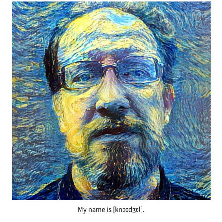
My name is [knɔɪdʒɛl].