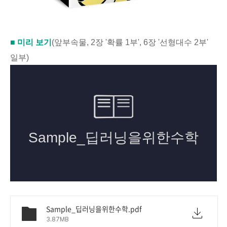
■ 미리 보기
(앞부속물, 2장 '확률 1부', 6장 '선형대수 2부'
일부)
Sample_딥러닝을위한수학.pdf
3.87MB