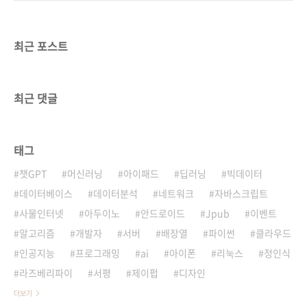
최근 포스트
최근 댓글
태그
챗GPT
머신러닝
아이패드
딥러닝
빅데이터
데이터베이스
데이터분석
네트워크
자바스크립트
사물인터넷
아두이노
안드로이드
Jpub
이벤트
알고리즘
개발자
서버
배장열
파이썬
클라우드
인공지능
프로그래밍
ai
아이폰
리눅스
정인식
라즈베리파이
서평
제이펍
디자인
더보기