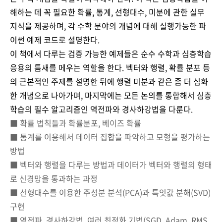
해하는 데 꼭 필요한 확률
,
통계
,
선형대수
,
미분에 관한 실무
지식을 제공하며
,
각 수학 분야의 개념에 대해 실행가능한 파
이썬 예제 코드로 설명한다
.
이 책에서 다루는 검증 가능한 예제들은 순수 수학과 심층학습
응용의 틈새를 메우는 역할을 한다
.
벡터와 행렬
,
확률 분포 등
의 근본적인 주제를 설명한 뒤에 행렬 미분과 같은 좀 더 심화
한 개념으로 나아가며
,
마지막에는 모든 논의를 통합해서 심층
학습의 필수 알고리즘인 역전파와 경사하강법을 다룬다
.
■ 확률 법칙들과 확률분포
,
베이즈 확률
■ 통계를 이용해서 데이터 집합을 파악하고 모형을 평가하는
방법
■ 벡터와 행렬을 다루는 방법과 데이터가 벡터와 행렬의 형태
로 신경망을 통과하는 과정
■ 선형대수를 이용한 주성분 분석
(PCA)
과 특잇값 분해
(SVD)
구현
■ 역전파
,
경사하강법
,
여러 최적화 기법
(SGD, Adam, RMS