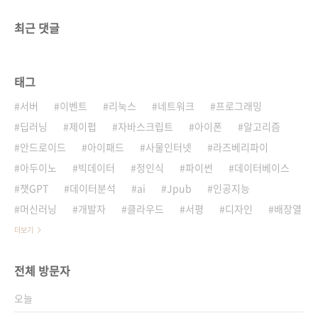
최근 댓글
태그
서버
이벤트
리눅스
네트워크
프로그래밍
딥러닝
제이펍
자바스크립트
아이폰
알고리즘
안드로이드
아이패드
사물인터넷
라즈베리파이
아두이노
빅데이터
정인식
파이썬
데이터베이스
챗GPT
데이터분석
ai
Jpub
인공지능
머신러닝
개발자
클라우드
서평
디자인
배장열
더보기
전체 방문자
오늘