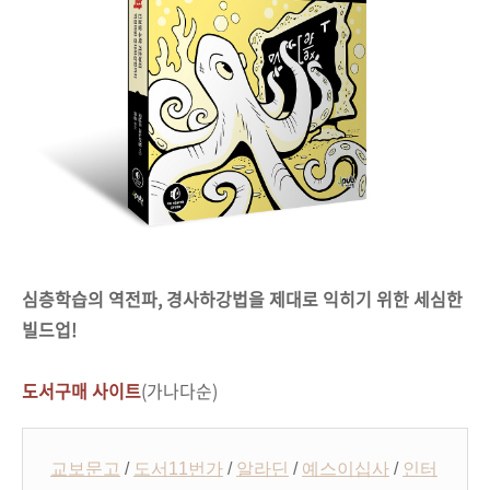
심층학습의 역전파
,
경사하강법을 제대로 익히기 위한 세심한
빌드업
!
도서구매 사이트
(가나다순)
교보문고
/
도서11번가
/
알라딘
/
예스이십사
/
인터