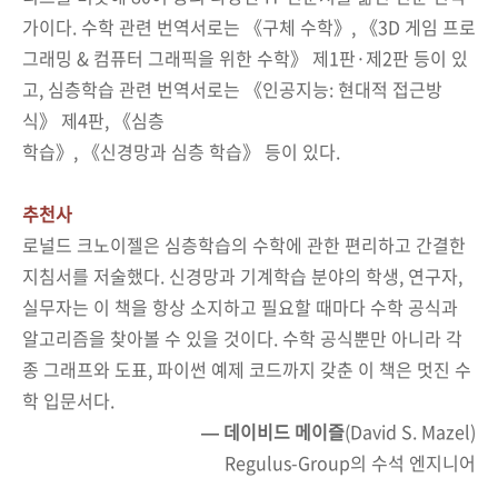
가이다
.
수학 관련 번역서로는 《구체 수학》
,
《
3D
게임 프로
그래밍
&
컴퓨터 그래픽을 위한 수학》 제
1
판·제
2
판 등이 있
고
,
심층학습 관련 번역서로는 《인공지능
:
현대적 접근방
식》 제
4
판
,
《심층
학습》
,
《신경망과 심층 학습》 등이 있다
.
추천사
로널드 크노이젤은 심층학습의 수학에 관한 편리하고 간결한
지침서를 저술했다. 신경망과 기계학습 분야의 학생, 연구자,
실무자는 이 책을 항상 소지하고 필요할 때마다 수학 공식과
알고리즘을 찾아볼 수 있을 것이다. 수학 공식뿐만 아니라 각
종 그래프와 도표, 파이썬 예제 코드까지 갖춘 이 책은 멋진 수
학 입문서다.
—
데이비드 메이즐
(David S. Mazel)
Regulus-Group의 수석 엔지니어