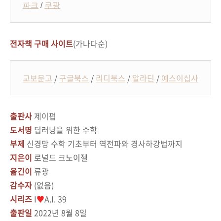
파크
/
쿠팡
전자책 구매 사이트
(가나다순)
교보문고
/
구글북스
/
리디북스
/
알라딘
/
예스이십사
출판사
제이펍
도서명
딥러닝을 위한 수학
부제
신경망 수학 기초부터 역전파와 경사하강법까지
지은이
로널드 크노이젤
옮긴이
류광
감수자
(없음)
시리즈
I
♥
A.I. 39
출판일
2022년 8월 8일