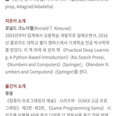
prop, Adagrad/Adadelta)
지은이 소개
로널드 크노이젤
(Ronald T. Kneusel)
2003
년부터 업계에서 심층학습 개발자로 일해오면서
, 2016
년 콜로라도
대학교 볼더 캠퍼스에서 기계학습 전공 박사학위
를 받았다
.
이 책 외에 세
권의 책 《
Practical Deep Learnin
g: A Python-Based Introduction
》
(No Starch Press),
《
Numbers and Computers
》
(Springer),
《
Random N
umbers and Computers
》
(Springer)
를 썼다
.
옮긴이 소개
류광
《컴퓨터 프로그래밍의 예술》 시리즈와 《
UNIX
고급 프로
그래밍》 제
2
판·제
3
판
,
《
Game Programming Gems
》 시
리즈를 비롯해
80
여 종의 다양한
IT
전문서를 옮긴 전문 번역