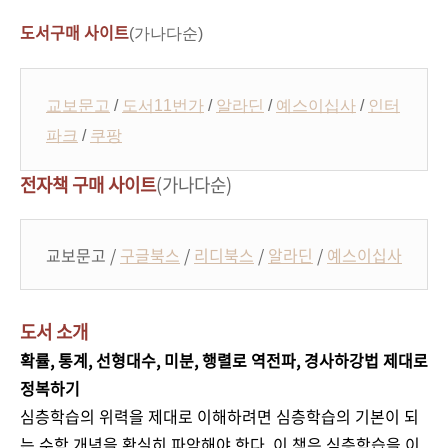
도서구매 사이트
(가나다순)
교보문고
/
도서11번가
/
알라딘
/
예스이십사
/
인터
파크
/
쿠팡
전자책 구매 사이트
(가나다순)
교보문고 /
구글북스
/
리디북스
/
알라딘
/
예스이십사
도서 소개
확률
,
통계
,
선형대수
,
미분
,
행렬로 역전파
,
경사하강법 제대로
정복하기
심층학습의 위력을 제대로 이해하려면 심층학습의 기본이 되
는 수학 개념을 확실히 파악해야 한다
.
이 책은 심층학습을 이