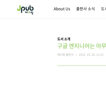
본문 바로가기
About Us
출판사 소식
도
도서 소개
구글 엔지니어는 아무
제이펍 출판사
2022. 10. 26. 11:15