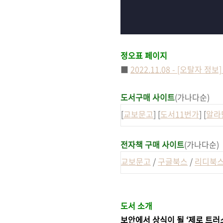
정오표 페이지
■
2022.11.08 - [오탈자
도서구매 사이트
(가나다순)
[
교보문고
] [
도서11번가
] [
알라
전자책 구매 사이트
(가나다순)
교보문고
/
구글북스
/
리디북
도서 소개
보안에서 상식이 될 ‘제로 트러