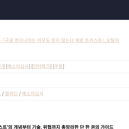
 정보] - [구글 엔지니어는 아무도 믿지 않는다 제로 트러스트]_오탈자
딘
] [
예스이십사
] [
인터파크
] [
쿠팡
]
스
/
알라딘
/
예스이십사
스트’의 개념부터 기술, 위협까지 총망라한 단 한 권의 가이드