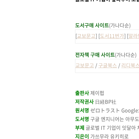
도서구매 사이트
(가나다순)
[
교보문고
] [
도서11번가
] [
알라
전자책 구매 사이트
(가나다순)
교보문고
/
구글북스
/
리디북
출판사
제이펍
저작권사
日経BP社
원서명
ゼロトラスト Google
도서명
구글 엔지니어는 아무도
부제
글로벌 IT 기업이 잇달아
지은이
가쓰무라 유키히로