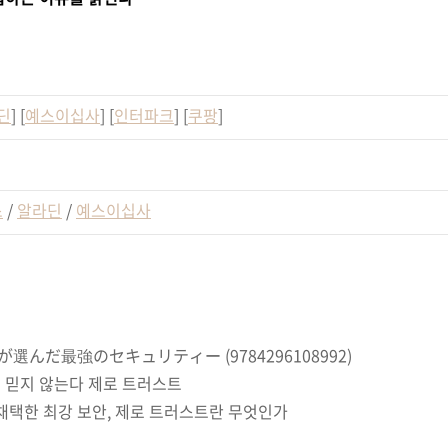
딘
] [
예스이십사
] [
인터파크
] [
쿠팡
]
스
/
알라딘
/
예스이십사
が選んだ最強のセキュリティー (9784296108992)
 믿지 않는다 제로 트러스트
 채택한 최강 보안, 제로 트러스트란 무엇인가