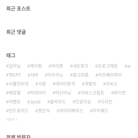
최근 포스트
최근 댓글
태그
딥러닝
제이펍
아이폰
네트워크
프로그래밍
ai
챗GPT
서버
아두이노
알고리즘
라즈베리파이
사물인터넷
서평
데이터분석
개발자
리눅스
배장열
빅데이터
머신러닝
자바스크립트
파이썬
이벤트
Jpub
클라우드
인공지능
디자인
안드로이드
정인식
데이터베이스
아이패드
더보기
전체 방문자