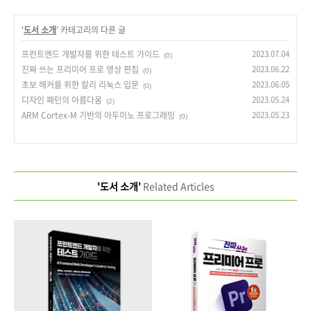
'
도서 소개
' 카테고리의 다른 글
프런트엔드 개발자를 위한 테스트 가이드
2023.07.04
(0)
진짜 쓰는 프리미어 프로 영상 편집
2023.06.22
(0)
초보 해커를 위한 칼리 리눅스 입문
2023.06.05
(0)
디자인 패턴의 아름다움
2023.05.24
(2)
ARM Cortex-M 기반의 아두이노 프로그래밍
2023.05.23
(0)
'도서 소개'
Related Articles