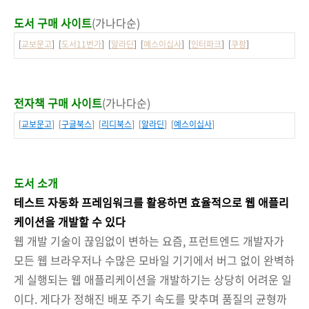
도서 구매 사이트
(가나다순)
[
교보문고
] [
도서11번가
] [
알라딘
] [
예스이십사
] [
인터파크
] [
쿠팡
]
전자책 구매 사이트
(가나다순)
[
교보문고
] [
구글북스
] [
리디북스
] [
알라딘
] [
예스이십사
]
도서 소개
테스트 자동화 프레임워크를 활용하면 효율적으로 웹 애플리
케이션을 개발할 수 있다
웹 개발 기술이 끊임없이 변하는 요즘, 프런트엔드 개발자가
모든 웹 브라우저나 수많은 모바일 기기에서 버그 없이 완벽하
게 실행되는 웹 애플리케이션을 개발하기는 상당히 어려운 일
이다. 게다가 정해진 배포 주기 속도를 맞추며 품질의 균형까