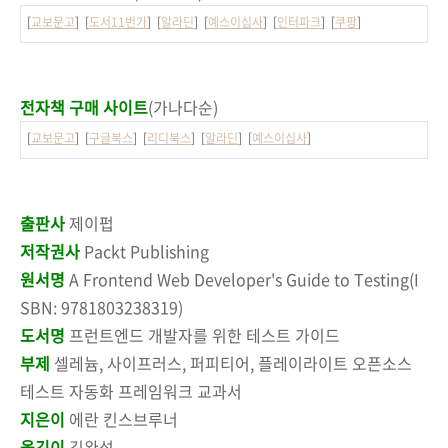
[
교보문고
] [
도서11번가
] [
알라딘
] [
예스이십사
] [
인터파크
] [
쿠팡
]
전자책 구매 사이트
(가나다순)
[
교보문고
] [
구글북스
] [
리디북스
] [
알라딘
] [
예스이십사
]
출판사
제이펍
저작권사
Packt Publishing
원서명
A Frontend Web Developer's Guide to Testing(I
SBN: 9781803238319)
도서명
프런트엔드 개발자를 위한 테스트 가이드
부제
셀레늄, 사이프러스, 퍼피티어, 플레이라이트 오픈소스
테스트 자동화 프레임워크 교과서
지은이
에란 킨스브루너
옮긴이
김완섭