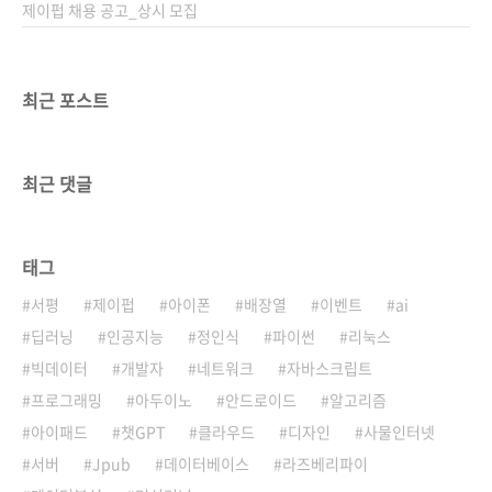
제이펍 채용 공고_상시 모집
최근 포스트
최근 댓글
태그
서평
제이펍
아이폰
배장열
이벤트
ai
딥러닝
인공지능
정인식
파이썬
리눅스
빅데이터
개발자
네트워크
자바스크립트
프로그래밍
아두이노
안드로이드
알고리즘
아이패드
챗GPT
클라우드
디자인
사물인터넷
서버
Jpub
데이터베이스
라즈베리파이