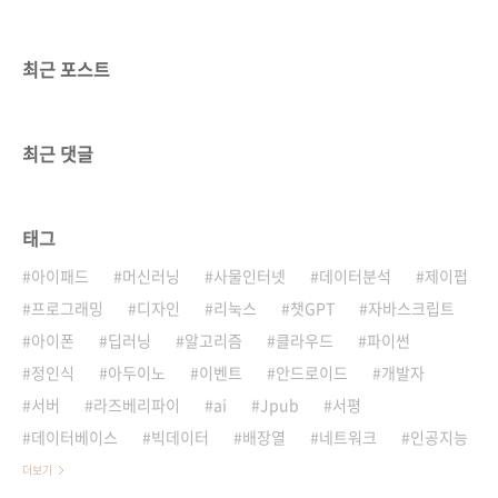
최근 포스트
최근 댓글
태그
아이패드
머신러닝
사물인터넷
데이터분석
제이펍
프로그래밍
디자인
리눅스
챗GPT
자바스크립트
아이폰
딥러닝
알고리즘
클라우드
파이썬
정인식
아두이노
이벤트
안드로이드
개발자
서버
라즈베리파이
ai
Jpub
서평
데이터베이스
빅데이터
배장열
네트워크
인공지능
더보기