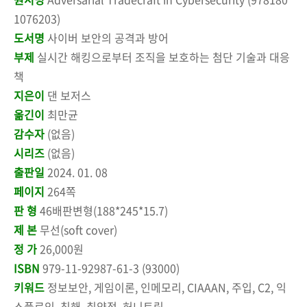
1076203)
도서명
사이버 보안의 공격과 방어
부제
실시간 해킹으로부터 조직을 보호하는 첨단 기술과 대응
책
지은이
댄 보저스
옮긴이
최만균
감수자
(없음)
시리즈
(없음)
출판일
2024. 01. 08
페이지
264쪽
판 형
46배판변형(188*245*15.7)
제 본
무선(soft cover)
정 가
26,000원
ISBN
979-11-92987-61-3 (93000)
키워드
정보보안, 게임이론, 인메모리, CIAAAN, 주입, C2, 익
스플로잇, 침해, 취약점, 허니트릭