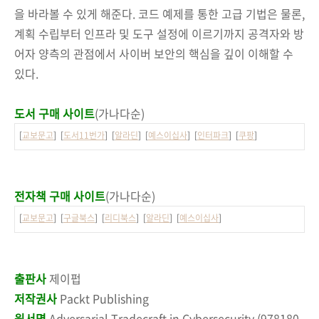
을 바라볼 수 있게 해준다. 코드 예제를 통한 고급 기법은 물론,
계획 수립부터 인프라 및 도구 설정에 이르기까지 공격자와 방
어자 양측의 관점에서 사이버 보안의 핵심을 깊이 이해할 수
있다.
도서 구매 사이트
(가나다순)
[
교보문고
] [
도서11번가
] [
알라딘
] [
예스이십사
] [
인터파크
] [
쿠팡
]
전자책 구매 사이트
(가나다순)
[
교보문고
] [
구글북스
] [
리디북스
] [
알라딘
] [
예스이십사
]
출판사
제이펍
저작권사
Packt Publishing
원서명
Adversarial Tradecraft in Cybersecurity (978180