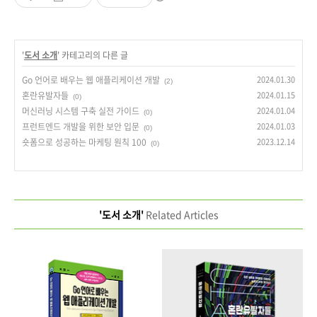
'
도서 소개
' 카테고리의 다른 글
Go 언어로 배우는 웹 애플리케이션 개발
2024.01.30
(2)
혼란유발자들
2024.01.15
(0)
머신러닝 시스템 구축 실전 가이드
2024.01.04
(0)
프런트엔드 개발을 위한 보안 입문
2024.01.03
(0)
숏폼으로 성공하는 마케팅 원칙 100
2023.12.14
(0)
'도서 소개'
Related Articles