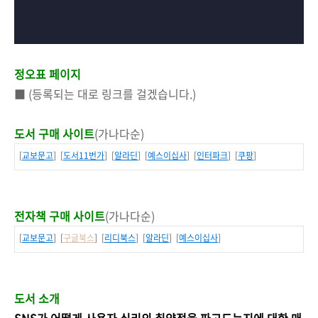
정오표 페이지
■ (등록되는 대로 링크를 걸겠습니다.)
도서 구매 사이트
(가나다순)
[
교보문고
] [
도서11번가
] [
알라딘
] [
예스이십사
] [
인터파크
] [
쿠팡
]
전자책 구매 사이트
(가나다순)
[
교보문고
] [
구글북스
] [
리디북스
] [
알라딘
] [
예스이십사
]
도서 소개
SNS가 어떻게 사용자 심리의 취약점을 파고드는지에 대한 매