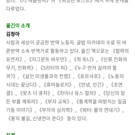
다루었다.
옮긴이 소개
김정아
사람과 세상이 궁금한 번역 노동자. 글밥 아카데미 수료 뒤 바
른번역 소속 번역가로 활동하고 있다. 옮긴 책으로는 《협력의
유전자》, 《지그문트 바우만》, 《척 피니》, 《인류 진화의
무기, 친화력》, 《5리터의 피》, 《누구 먼저 살려야 할
까?》, 《살인 미생물과의 전쟁》, 《로르샤흐》, 《노동의
시대는 끝났다》, 《휴머놀로지》, 《안녕, 인간》, 《초연
결》, 《왓츠 더 퓨처》, 《차이나 유스 컬처》, 《당신의 잠
든 부를 깨워라》, 《부자 교육》, 《통계학을 떠받치는 일곱
기둥 이야기》, 《부자의 심리학》, 《워터: 물의 연대기》,
《용의 불길, 신냉전이 온다》 등이 있다.
차례