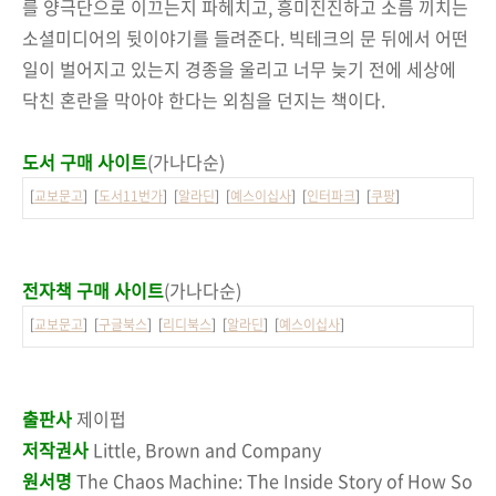
를 양극단으로 이끄는지 파헤치고, 흥미진진하고 소름 끼치는
소셜미디어의 뒷이야기를 들려준다. 빅테크의 문 뒤에서 어떤
일이 벌어지고 있는지 경종을 울리고 너무 늦기 전에 세상에
닥친 혼란을 막아야 한다는 외침을 던지는 책이다.
도서 구매 사이트
(가나다순)
[
교보문고
] [
도서11번가
] [
알라딘
] [
예스이십사
] [
인터파크
] [
쿠팡
]
전자책 구매 사이트
(가나다순)
[
교보문고
] [
구글북스
] [
리디북스
] [
알라딘
] [
예스이십사
]
출판사
제이펍
저작권사
Little, Brown and Company
원서명
The Chaos Machine: The Inside Story of How So