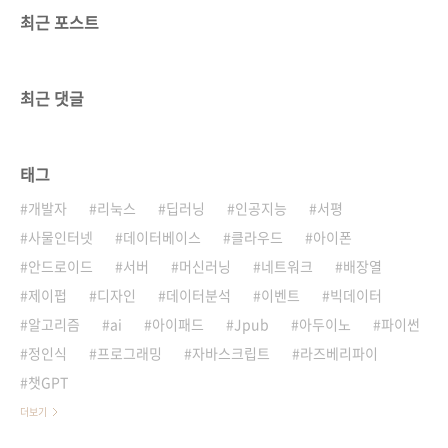
최근 포스트
최근 댓글
태그
개발자
리눅스
딥러닝
인공지능
서평
사물인터넷
데이터베이스
클라우드
아이폰
안드로이드
서버
머신러닝
네트워크
배장열
제이펍
디자인
데이터분석
이벤트
빅데이터
알고리즘
ai
아이패드
Jpub
아두이노
파이썬
정인식
프로그래밍
자바스크립트
라즈베리파이
챗GPT
더보기