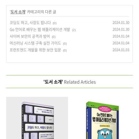
'
도서 소개
' 카테고리의 다른 글
코딩도 하고, 사장도 합니다
2024.01.30
(0)
Go 언어로 배우는 웹 애플리케이션 개발
2024.01.30
(2)
사이버 보안의 공격과 방어
2024.01.04
(0)
머신러닝 시스템 구축 실전 가이드
2024.01.04
(0)
프런트엔드 개발을 위한 보안 입문
2024.01.03
(0)
'도서 소개'
Related Articles