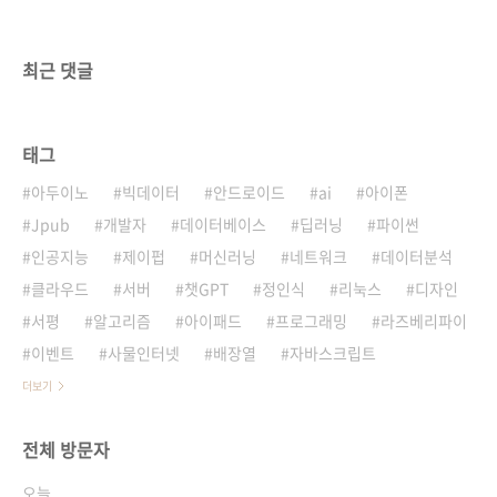
최근 댓글
태그
아두이노
빅데이터
안드로이드
ai
아이폰
Jpub
개발자
데이터베이스
딥러닝
파이썬
인공지능
제이펍
머신러닝
네트워크
데이터분석
클라우드
서버
챗GPT
정인식
리눅스
디자인
서평
알고리즘
아이패드
프로그래밍
라즈베리파이
이벤트
사물인터넷
배장열
자바스크립트
더보기
전체 방문자
오늘