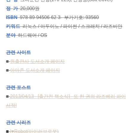
정 가
20,000원
ISBN
978-89-94506-62-3 부가기호: 93560
키워드
리눅스 / 아두이노 / 파이썬 / 스크래치 / 라즈비안
분야
하드웨어 / OS
관련 사이트
■
원출판사 도서소개 페이지
■
아마존 도서소개 페이지
관련 포스트
■
2013/04/13 - [출간전 책소식] - 또 한 권의 라즈베리 파이
서적!
관련 시리즈
■
I♥Robot(아이러브로봇)