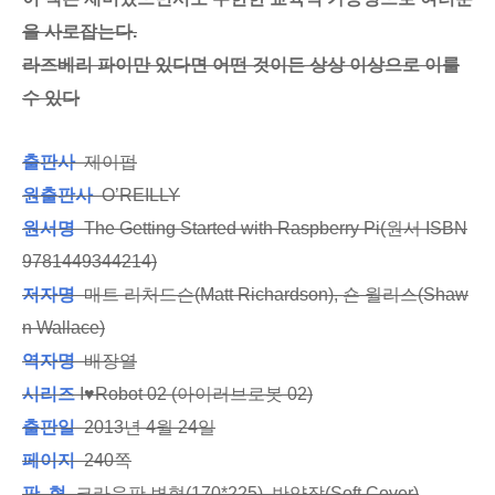
을 사로잡는다.
라즈베리 파이만 있다면 어떤 것이든 상상 이상으로 이룰
수 있다
출판사
제이펍
원출판사
O’REILLY
원서명
The Getting Started with Raspberry Pi(원서 ISBN
9781449344214)
저자명
매트 리처드슨(Matt Richardson), 숀 월리스(Shaw
n Wallace)
역자명
배장열
시리즈
I♥Robot 02 (아이러브로봇 02)
출판일
2013년 4월 24일
페이지
240쪽
판 형
크라운판 변형(170*225), 반양장(Soft Cover)