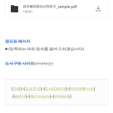
라즈베리파이시작하기_sample.pdf
다운로드
정오표 페이지
■ (등록되는 대로 링크를 걸어 드리겠습니다)
도서구매 사이트
(가나다순)
[
강컴
] [
교보문고
] [
도서11번가
] [
반디앤루니스
]
[
알라딘
] [
예스이십사
] [
인터파크
]