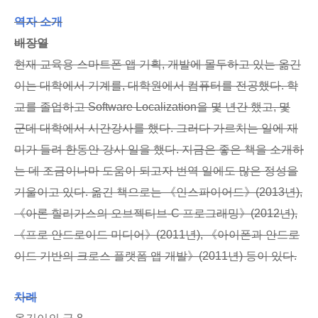
역자 소개
배장열
현재 교육용 스마트폰 앱 기획, 개발에 몰두하고 있는 옮긴
이는 대학에서 기계를, 대학원에서 컴퓨터를 전공했다. 학
교를 졸업하고 Software Localization을 몇 년간 했고, 몇
군데 대학에서 시간강사를 했다. 그러다 가르치는 일에 재
미가 들려 한동안 강사 일을 했다. 지금은 좋은 책을 소개하
는 데 조금이나마 도움이 되고자 번역 일에도 많은 정성을
기울이고 있다. 옮긴 책으로는 《인스파이어드》(2013년),
《아론 힐리가스의 오브젝티브-C 프로그래밍》(2012년),
《프로 안드로이드 미디어》(2011년), 《아이폰과 안드로
이드 기반의 크로스 플랫폼 앱 개발》(2011년) 등이 있다.
차례