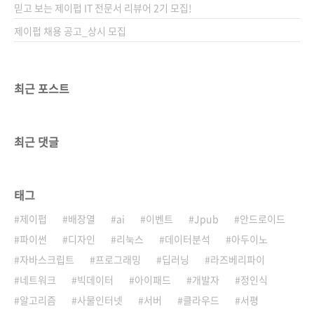
믿고 보는 제이펍 IT 전문서 리뷰어 2기 모집!
제이펍 채용 공고_상시 모집
최근 포스트
최근 댓글
태그
제이펍
배장열
ai
이벤트
Jpub
안드로이드
파이썬
디자인
리눅스
데이터분석
아두이노
자바스크립트
프로그래밍
딥러닝
라즈베리파이
네트워크
빅데이터
아이패드
개발자
정인식
알고리즘
사물인터넷
서버
클라우드
서평