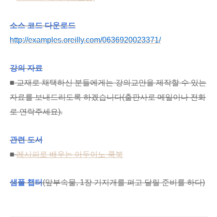
소스 코드 다운로드
http://examples.oreilly.com/0636920023371/
강의 자료
■ 교재로 채택하신 분들에게는 강의교안을 제작할 수 있는
자료를 보내드리도록 하겠습니다(출판사로 메일이나 전화
로 연락주세요).
관련 도서
■
레시피로 배우는 아두이노 쿡북
샘플 챕터
(앞부속물, 1장 기지개를 펴고 달릴 준비를 하다)