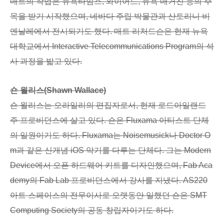
매트의 작업은 뉴욕타임스, 와이어드, 뉴욕 매거진 등의 주
목을 받기 시작했으며, 네바다 주립 박물관과 산토리니 비
엔날레에서 전시되기도 했다. 매트 리처드슨은 현재 뉴욕
대학교에서 Interactive Telecommunications Program의 석
사 과정을 밟고 있다.
숀 월리스(Shawn Wallace)
숀 월리스는 오라일리의 편집자로서, 현재 로드아일랜드
주 프로비던스에 살고 있다. 숀은 Fluxama 아티스트 단체
의 일원이기도 하다. Fluxama는 Noisemusick나 Doctor O
m과 같은 신개념 iOS 악기를 다루는 단체다. 그는 Modern
Device에서 오픈 하드웨어 키트를 디자인했으며, Fab Aca
demy의 Fab Lab 프로비던스에서 강사를 지냈다. AS220
아트 스페이스의 전무이사로 오랫동안 일했던 숀은 SMT
Computing Society의 공동 창립자이기도 하다.